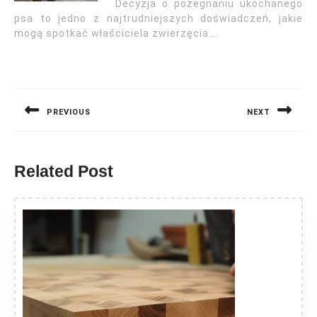
Decyzja o pożegnaniu ukochanego
psa to jedno z najtrudniejszych doświadczeń, jakie
mogą spotkać właściciela zwierzęcia.…
Nawigacja
wpisu
PREVIOUS
NEXT
Previous
Next
post:
post:
Related Post