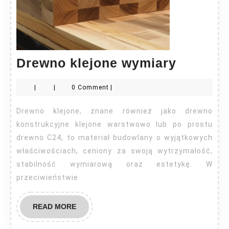
Drewno
Drewno klejone wymiary
klejone
|
|
0 Comment
|
wymiar
Drewno klejone, znane również jako drewno
konstrukcyjne klejone warstwowo lub po prostu
drewno C24, to materiał budowlany o wyjątkowych
właściwościach, ceniony za swoją wytrzymałość,
stabilność wymiarową oraz estetykę. W
przeciwieństwie
READ
READ MORE
MORE