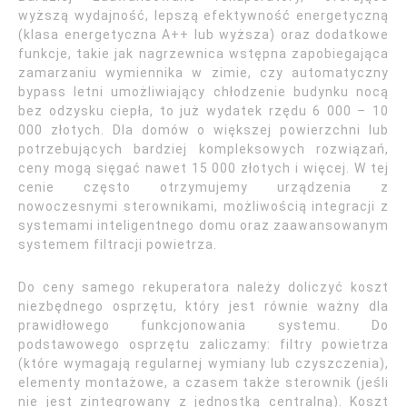
wyższą wydajność, lepszą efektywność energetyczną
(klasa energetyczna A++ lub wyższa) oraz dodatkowe
funkcje, takie jak nagrzewnica wstępna zapobiegająca
zamarzaniu wymiennika w zimie, czy automatyczny
bypass letni umożliwiający chłodzenie budynku nocą
bez odzysku ciepła, to już wydatek rzędu 6 000 – 10
000 złotych. Dla domów o większej powierzchni lub
potrzebujących bardziej kompleksowych rozwiązań,
ceny mogą sięgać nawet 15 000 złotych i więcej. W tej
cenie często otrzymujemy urządzenia z
nowoczesnymi sterownikami, możliwością integracji z
systemami inteligentnego domu oraz zaawansowanym
systemem filtracji powietrza.
Do ceny samego rekuperatora należy doliczyć koszt
niezbędnego osprzętu, który jest równie ważny dla
prawidłowego funkcjonowania systemu. Do
podstawowego osprzętu zaliczamy: filtry powietrza
(które wymagają regularnej wymiany lub czyszczenia),
elementy montażowe, a czasem także sterownik (jeśli
nie jest zintegrowany z jednostką centralną). Koszt