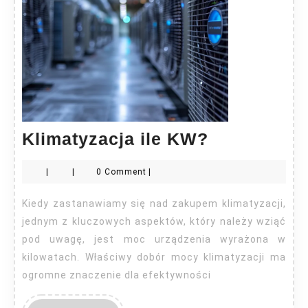
Klimatyzac
Klimatyzacja ile KW?
ile
|
|
0 Comment
|
KW?
Kiedy zastanawiamy się nad zakupem klimatyzacji,
jednym z kluczowych aspektów, który należy wziąć
pod uwagę, jest moc urządzenia wyrażona w
kilowatach. Właściwy dobór mocy klimatyzacji ma
ogromne znaczenie dla efektywności