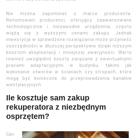
Nie można zapominać o marce producenta.
Renomowani producenci, oferujący zaawansowane
technologicznie i niezawodne urządzenia, często
wiążą się z wyższymi cenami zakupu. Jednak
inwestycja w sprawdzone rozwiązania może przynieść
oszczędności w dłuższej perspektywie dzięki niższym
kosztom eksploatacji i mniejszej awaryjności. Warto
również uwzględnić koszty związane z ewentualnymi
pracami adaptacyjnymi w budynku, takimi jak
wykonanie otworów w ścianach czy stropach, które
mogą być konieczne do przeprowadzenia kanałów
wentylacyjnych.
Ile kosztuje sam zakup
rekuperatora z niezbędnym
osprzętem?
Cen