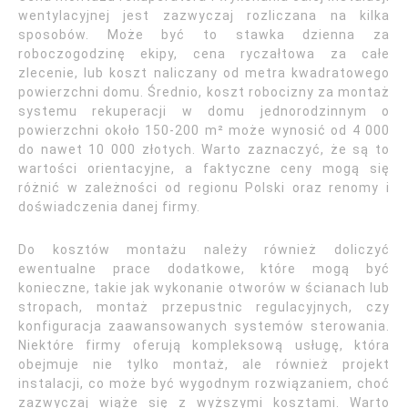
wentylacyjnej jest zazwyczaj rozliczana na kilka
sposobów. Może być to stawka dzienna za
roboczogodzinę ekipy, cena ryczałtowa za całe
zlecenie, lub koszt naliczany od metra kwadratowego
powierzchni domu. Średnio, koszt robocizny za montaż
systemu rekuperacji w domu jednorodzinnym o
powierzchni około 150-200 m² może wynosić od 4 000
do nawet 10 000 złotych. Warto zaznaczyć, że są to
wartości orientacyjne, a faktyczne ceny mogą się
różnić w zależności od regionu Polski oraz renomy i
doświadczenia danej firmy.
Do kosztów montażu należy również doliczyć
ewentualne prace dodatkowe, które mogą być
konieczne, takie jak wykonanie otworów w ścianach lub
stropach, montaż przepustnic regulacyjnych, czy
konfiguracja zaawansowanych systemów sterowania.
Niektóre firmy oferują kompleksową usługę, która
obejmuje nie tylko montaż, ale również projekt
instalacji, co może być wygodnym rozwiązaniem, choć
zazwyczaj wiąże się z wyższymi kosztami. Warto