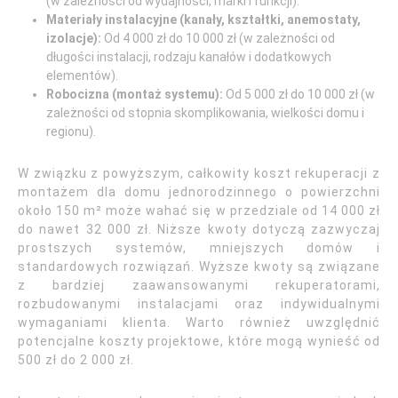
(w zależności od wydajności, marki i funkcji).
Materiały instalacyjne (kanały, kształtki, anemostaty,
izolacje):
Od 4 000 zł do 10 000 zł (w zależności od
długości instalacji, rodzaju kanałów i dodatkowych
elementów).
Robocizna (montaż systemu):
Od 5 000 zł do 10 000 zł (w
zależności od stopnia skomplikowania, wielkości domu i
regionu).
W związku z powyższym, całkowity koszt rekuperacji z
montażem dla domu jednorodzinnego o powierzchni
około 150 m² może wahać się w przedziale od 14 000 zł
do nawet 32 000 zł. Niższe kwoty dotyczą zazwyczaj
prostszych systemów, mniejszych domów i
standardowych rozwiązań. Wyższe kwoty są związane
z bardziej zaawansowanymi rekuperatorami,
rozbudowanymi instalacjami oraz indywidualnymi
wymaganiami klienta. Warto również uwzględnić
potencjalne koszty projektowe, które mogą wynieść od
500 zł do 2 000 zł.