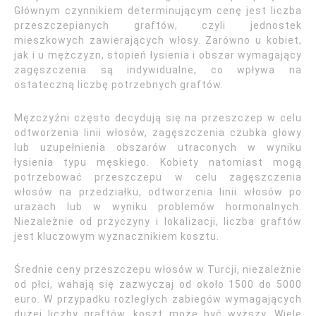
Głównym czynnikiem determinującym cenę jest liczba
przeszczepianych graftów, czyli jednostek
mieszkowych zawierających włosy. Zarówno u kobiet,
jak i u mężczyzn, stopień łysienia i obszar wymagający
zagęszczenia są indywidualne, co wpływa na
ostateczną liczbę potrzebnych graftów.
Mężczyźni często decydują się na przeszczep w celu
odtworzenia linii włosów, zagęszczenia czubka głowy
lub uzupełnienia obszarów utraconych w wyniku
łysienia typu męskiego. Kobiety natomiast mogą
potrzebować przeszczepu w celu zagęszczenia
włosów na przedziałku, odtworzenia linii włosów po
urazach lub w wyniku problemów hormonalnych.
Niezależnie od przyczyny i lokalizacji, liczba graftów
jest kluczowym wyznacznikiem kosztu.
Średnie ceny przeszczepu włosów w Turcji, niezależnie
od płci, wahają się zazwyczaj od około 1500 do 5000
euro. W przypadku rozległych zabiegów wymagających
dużej liczby graftów, koszt może być wyższy. Wiele