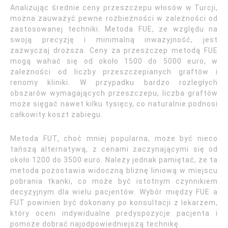
Analizując średnie ceny przeszczepu włosów w Turcji,
można zauważyć pewne rozbieżności w zależności od
zastosowanej techniki. Metoda FUE, ze względu na
swoją precyzję i minimalną inwazyjność, jest
zazwyczaj droższa. Ceny za przeszczep metodą FUE
mogą wahać się od około 1500 do 5000 euro, w
zależności od liczby przeszczepianych graftów i
renomy kliniki. W przypadku bardzo rozległych
obszarów wymagających przeszczepu, liczba graftów
może sięgać nawet kilku tysięcy, co naturalnie podnosi
całkowity koszt zabiegu.
Metoda FUT, choć mniej popularna, może być nieco
tańszą alternatywą, z cenami zaczynającymi się od
około 1200 do 3500 euro. Należy jednak pamiętać, że ta
metoda pozostawia widoczną bliznę liniową w miejscu
pobrania tkanki, co może być istotnym czynnikiem
decyzyjnym dla wielu pacjentów. Wybór między FUE a
FUT powinien być dokonany po konsultacji z lekarzem,
który oceni indywidualne predyspozycje pacjenta i
pomoże dobrać najodpowiedniejszą technikę.