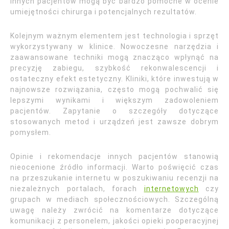
innych pacjentów mogą być bardzo pomocne w ocenie
umiejętności chirurga i potencjalnych rezultatów.
Kolejnym ważnym elementem jest technologia i sprzęt
wykorzystywany w klinice. Nowoczesne narzędzia i
zaawansowane techniki mogą znacząco wpłynąć na
precyzję zabiegu, szybkość rekonwalescencji i
ostateczny efekt estetyczny. Kliniki, które inwestują w
najnowsze rozwiązania, często mogą pochwalić się
lepszymi wynikami i większym zadowoleniem
pacjentów. Zapytanie o szczegóły dotyczące
stosowanych metod i urządzeń jest zawsze dobrym
pomysłem.
Opinie i rekomendacje innych pacjentów stanowią
nieocenione źródło informacji. Warto poświęcić czas
na przeszukanie internetu w poszukiwaniu recenzji na
niezależnych portalach, forach
internetowych
czy
grupach w mediach społecznościowych. Szczególną
uwagę należy zwrócić na komentarze dotyczące
komunikacji z personelem, jakości opieki pooperacyjnej