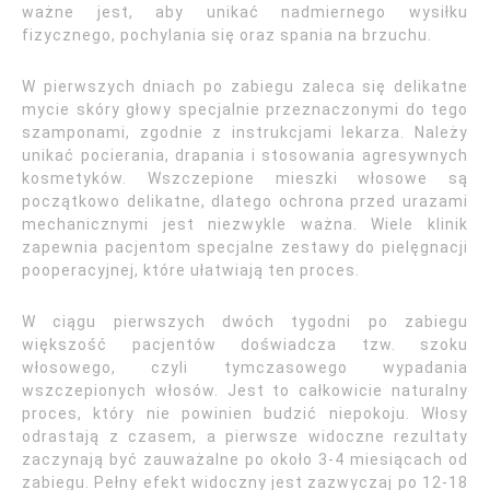
ważne jest, aby unikać nadmiernego wysiłku
fizycznego, pochylania się oraz spania na brzuchu.
W pierwszych dniach po zabiegu zaleca się delikatne
mycie skóry głowy specjalnie przeznaczonymi do tego
szamponami, zgodnie z instrukcjami lekarza. Należy
unikać pocierania, drapania i stosowania agresywnych
kosmetyków. Wszczepione mieszki włosowe są
początkowo delikatne, dlatego ochrona przed urazami
mechanicznymi jest niezwykle ważna. Wiele klinik
zapewnia pacjentom specjalne zestawy do pielęgnacji
pooperacyjnej, które ułatwiają ten proces.
W ciągu pierwszych dwóch tygodni po zabiegu
większość pacjentów doświadcza tzw. szoku
włosowego, czyli tymczasowego wypadania
wszczepionych włosów. Jest to całkowicie naturalny
proces, który nie powinien budzić niepokoju. Włosy
odrastają z czasem, a pierwsze widoczne rezultaty
zaczynają być zauważalne po około 3-4 miesiącach od
zabiegu. Pełny efekt widoczny jest zazwyczaj po 12-18