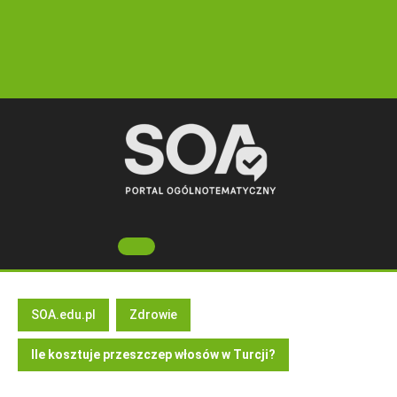
Skip
to
content
Open
Button
SOA.edu.pl
Zdrowie
Ile kosztuje przeszczep włosów w Turcji?