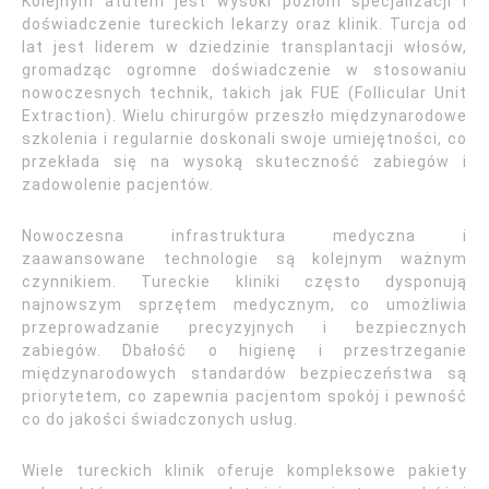
Kolejnym atutem jest wysoki poziom specjalizacji i
doświadczenie tureckich lekarzy oraz klinik. Turcja od
lat jest liderem w dziedzinie transplantacji włosów,
gromadząc ogromne doświadczenie w stosowaniu
nowoczesnych technik, takich jak FUE (Follicular Unit
Extraction). Wielu chirurgów przeszło międzynarodowe
szkolenia i regularnie doskonali swoje umiejętności, co
przekłada się na wysoką skuteczność zabiegów i
zadowolenie pacjentów.
Nowoczesna infrastruktura medyczna i
zaawansowane technologie są kolejnym ważnym
czynnikiem. Tureckie kliniki często dysponują
najnowszym sprzętem medycznym, co umożliwia
przeprowadzanie precyzyjnych i bezpiecznych
zabiegów. Dbałość o higienę i przestrzeganie
międzynarodowych standardów bezpieczeństwa są
priorytetem, co zapewnia pacjentom spokój i pewność
co do jakości świadczonych usług.
Wiele tureckich klinik oferuje kompleksowe pakiety