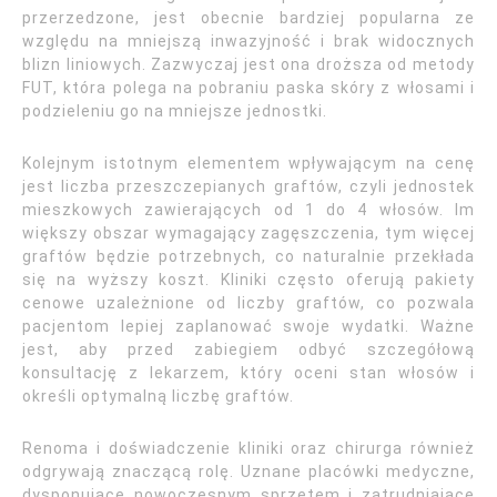
przerzedzone, jest obecnie bardziej popularna ze
względu na mniejszą inwazyjność i brak widocznych
blizn liniowych. Zazwyczaj jest ona droższa od metody
FUT, która polega na pobraniu paska skóry z włosami i
podzieleniu go na mniejsze jednostki.
Kolejnym istotnym elementem wpływającym na cenę
jest liczba przeszczepianych graftów, czyli jednostek
mieszkowych zawierających od 1 do 4 włosów. Im
większy obszar wymagający zagęszczenia, tym więcej
graftów będzie potrzebnych, co naturalnie przekłada
się na wyższy koszt. Kliniki często oferują pakiety
cenowe uzależnione od liczby graftów, co pozwala
pacjentom lepiej zaplanować swoje wydatki. Ważne
jest, aby przed zabiegiem odbyć szczegółową
konsultację z lekarzem, który oceni stan włosów i
określi optymalną liczbę graftów.
Renoma i doświadczenie kliniki oraz chirurga również
odgrywają znaczącą rolę. Uznane placówki medyczne,
dysponujące nowoczesnym sprzętem i zatrudniające