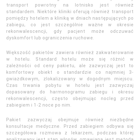
transport powrotny na lotnisko jest również
standardem. Niektóre kliniki oferują również transport
pomiędzy hotelem a kliniką w dniach następujących po
zabiegu, co jest szczególnie ważne w okresie
rekonwalescencji, gdy pacjent może odczuwać
dyskomfort lub ograniczenia ruchowe.
Większość pakietów zawiera również zakwaterowanie
w hotelu. Standard hotelu może się różnić w
zależności od ceny pakietu, ale zazwyczaj jest to
komfortowy obiekt o standardzie co najmniej 3-
gwiazdkowym, zlokalizowany w dogodnym miejscu.
Czas trwania pobytu w hotelu jest zazwyczaj
dopasowany do harmonogramu zabiegu i okresu
rekonwalescencji, często obejmując nocleg przed
zabiegiem i 1-2 noce po nim.
Pakiet zazwyczaj obejmuje również niezbędne
konsultacje medyczne. Przed zabiegiem odbywa się
szczegółowa rozmowa z lekarzem, podczas której
analizowany jest stan włosów, omawiana jest metoda