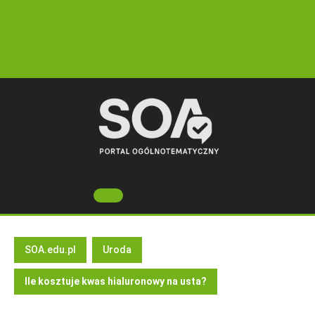
Skip
to
content
Open
Button
SOA.edu.pl
Uroda
Ile kosztuje kwas hialuronowy na usta?