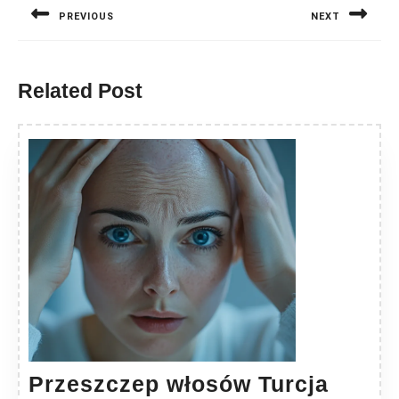
PREVIOUS
NEXT
Previous
Next
post:
post:
Related Post
Przes
Przeszczep włosów Turcja