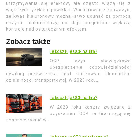
utrzymywania się efektów, ale często wiążą się z
większym ryzykiem powikłań. Warto również zauważyć,
że kwas hialuronowy można łatwo usunąć za pomocą
enzymu hialuronidazy, co daje pacjentom większą
kontrolę nad ostatecznym efektem.
Zobacz także
Ile kosztuje OCP na tira?
OCP, czyli obowiązkowe
ubezpieczenie odpowiedzialności
cywilnej przewoźnika, jest kluczowym elementem
działalności transportowej. W 2023 roku…
Ile kosztuje OCP na tira?
W 2023 roku koszty związane z
uzyskaniem OCP na tira mogą się
znacznie różnić w…