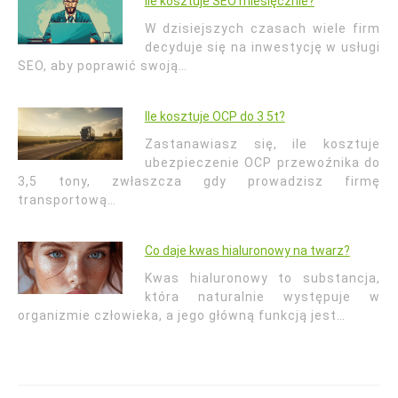
Ile kosztuje SEO miesięcznie?
W dzisiejszych czasach wiele firm
decyduje się na inwestycję w usługi
SEO, aby poprawić swoją…
Ile kosztuje OCP do 3 5t?
Zastanawiasz się, ile kosztuje
ubezpieczenie OCP przewoźnika do
3,5 tony, zwłaszcza gdy prowadzisz firmę
transportową…
Co daje kwas hialuronowy na twarz?
Kwas hialuronowy to substancja,
która naturalnie występuje w
organizmie człowieka, a jego główną funkcją jest…
Nawigacja
wpisu