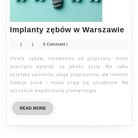
Imp
Implanty zębów w Warszawie
zę
|
|
0 Comment
|
w
Wa
Utrata zębów, niezależnie od przyczyny, może
znacząco wpłynąć na jakość życia. Nie tylko
estetyka uśmiechu ulega pogorszeniu, ale również
funkcje żucia i mowy stają się utrudnione. Na
szczęście współczesna stomatologia
READ
READ MORE
MORE