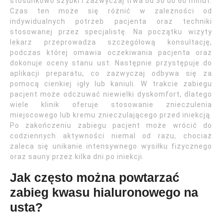
stosunkowo szybki i zazwyczaj trwa od 30 do 60 minut.
Czas ten może się różnić w zależności od
indywidualnych potrzeb pacjenta oraz techniki
stosowanej przez specjalistę. Na początku wizyty
lekarz przeprowadza szczegółową konsultację,
podczas której omawia oczekiwania pacjenta oraz
dokonuje oceny stanu ust. Następnie przystępuje do
aplikacji preparatu, co zazwyczaj odbywa się za
pomocą cienkiej igły lub kaniuli. W trakcie zabiegu
pacjent może odczuwać niewielki dyskomfort, dlatego
wiele klinik oferuje stosowanie znieczulenia
miejscowego lub kremu znieczulającego przed iniekcją.
Po zakończeniu zabiegu pacjent może wrócić do
codziennych aktywności niemal od razu, chociaż
zaleca się unikanie intensywnego wysiłku fizycznego
oraz sauny przez kilka dni po iniekcji.
Jak często można powtarzać
zabieg kwasu hialuronowego na
usta?