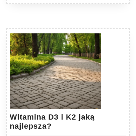
Witamina D3 i K2 jaką
Witamina
najlepsza?
D3