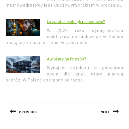
metr kwadratowy jest kluczowym krokiem w procesie…
Ile zarabia elektryk na budowie?
W 2023 roku wynagrodzenia
elektryków na budowach w Polsce
mogą się znacznie różnić w zależności…
Autokary na ile osób?
Wynajem autokaru to popularna
opcja dla grup, które planują
podróż. W Polsce dostępne są różne…
Nawigacja
wpisu
PREVIOUS
NEXT
Previous
Next
post:
post: