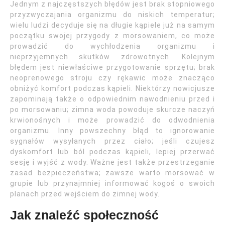
Jednym z najczęstszych błędów jest brak stopniowego
przyzwyczajania organizmu do niskich temperatur;
wielu ludzi decyduje się na długie kąpiele już na samym
początku swojej przygody z morsowaniem, co może
prowadzić do wychłodzenia organizmu i
nieprzyjemnych skutków zdrowotnych. Kolejnym
błędem jest niewłaściwe przygotowanie sprzętu; brak
neoprenowego stroju czy rękawic może znacząco
obniżyć komfort podczas kąpieli. Niektórzy nowicjusze
zapominają także o odpowiednim nawodnieniu przed i
po morsowaniu; zimna woda powoduje skurcze naczyń
krwionośnych i może prowadzić do odwodnienia
organizmu. Inny powszechny błąd to ignorowanie
sygnałów wysyłanych przez ciało; jeśli czujesz
dyskomfort lub ból podczas kąpieli, lepiej przerwać
sesję i wyjść z wody. Ważne jest także przestrzeganie
zasad bezpieczeństwa; zawsze warto morsować w
grupie lub przynajmniej informować kogoś o swoich
planach przed wejściem do zimnej wody.
Jak znaleźć społeczność