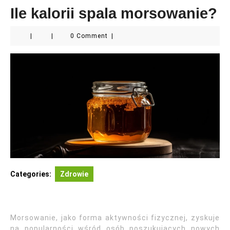
Ile kalorii spala morsowanie?
|
|
0 Comment
|
Categories:
Zdrowie
Morsowanie, jako forma aktywności fizycznej, zyskuje
na popularności wśród osób poszukujących nowych