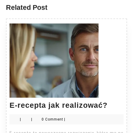
Related Post
E-
E-recepta jak realizować?
recept
|
|
0 Comment
|
jak
realiz