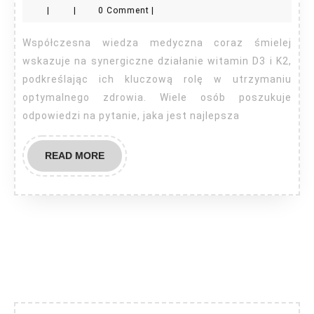
|
|
0 Comment
|
i
K2
Współczesna wiedza medyczna coraz śmielej
jaką
wskazuje na synergiczne działanie witamin D3 i K2,
najlepsza?
podkreślając ich kluczową rolę w utrzymaniu
optymalnego zdrowia. Wiele osób poszukuje
odpowiedzi na pytanie, jaka jest najlepsza
READ
READ MORE
MORE