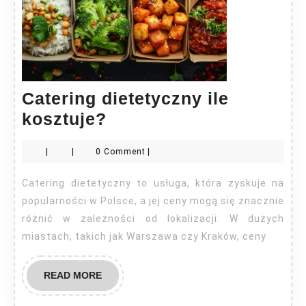
Catering dietetyczny ile
Catering
kosztuje?
dietetyczny
|
|
0 Comment
|
ile
kosztuje?
Catering dietetyczny to usługa, która zyskuje na
popularności w Polsce, a jej ceny mogą się znacznie
różnić w zależności od lokalizacji. W dużych
miastach, takich jak Warszawa czy Kraków, ceny
READ
READ MORE
MORE