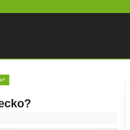
ko?
iecko?