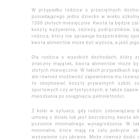
W przypadku rodzica o przeciętnych dochod
posiadającego jedno dziecko w wieku szkol
1500 złotych miesięcznie. Kwota ta będzie zal
koszty wyżywienia, odzieży, podręczników, z
rodzica, który nie sprawuje bezpośredniej opie
kwota alimentów może być wyższa, a jeśli jeg
Dla rodzica o wysokich dochodach, który za
znaczny majątek, kwota alimentów może być
złotych miesięcznie. W takich przypadkach sąd
ale również możliwość zapewnienia mu rozwoj
to obejmować koszty prywatnych szkół, za
sportowych czy artystycznych, a także zapew
mieszkania po osiągnięciu pełnoletności.
Z kolei w sytuacji, gdy rodzic zobowiązany 
umowę o dzieło lub jest bezrobotny, kwota a
poziomie minimalnego wynagrodzenia. W ta
minimalne, które mają na celu pokrycie ab
wyżywienie czy ubranie. Może również dojść d