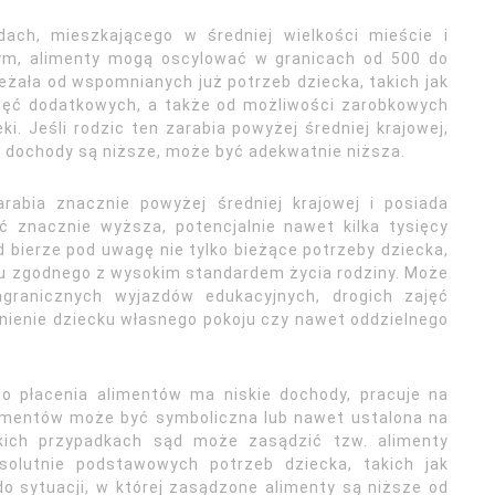
ach, mieszkającego w średniej wielkości mieście i
nym, alimenty mogą oscylować w granicach od 500 do
eżała od wspomnianych już potrzeb dziecka, takich jak
ajęć dodatkowych, a także od możliwości zarobkowych
ki. Jeśli rodzic ten zarabia powyżej średniej krajowej,
o dochody są niższe, może być adekwatnie niższa.
rabia znacznie powyżej średniej krajowej i posiada
 znacznie wyższa, potencjalnie nawet kilka tysięcy
 bierze pod uwagę nie tylko bieżące potrzeby dziecka,
u zgodnego z wysokim standardem życia rodziny. Może
granicznych wyjazdów edukacyjnych, drogich zajęć
nienie dziecku własnego pokoju czy nawet oddzielnego
do płacenia alimentów ma niskie dochody, pracuje na
limentów może być symboliczna lub nawet ustalona na
kich przypadkach sąd może zasądzić tzw. alimenty
solutnie podstawowych potrzeb dziecka, takich jak
o sytuacji, w której zasądzone alimenty są niższe od