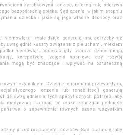
iwościami zarobkowymi rodzica, istotną rolę odgrywa
cego bezpośrednią opiekę. Sąd ocenia, w jakim stopniu
zymania dziecka i jakie są jego własne dochody oraz
. Niemowlęta i małe dzieci generują inne potrzeby niż
eży uwzględnić koszty związane z pieluchami, mlekiem
ypadku niemowląt, podczas gdy starsze dzieci mogą
ację, korepetycje, zajęcia sportowe czy rozwój
mania mogą być znaczące i wpływać na ostateczną
czowym czynnikiem. Dzieci z chorobami przewlekłymi,
jalistycznego leczenia lub rehabilitacji generują
st do uwzględnienia tych specyficznych potrzeb, aby
eki medycznej i terapii, co może znacząco podnieść
i państwa o zapewnienie równych szans wszystkim
odziny przed rozstaniem rodziców. Sąd stara się, aby