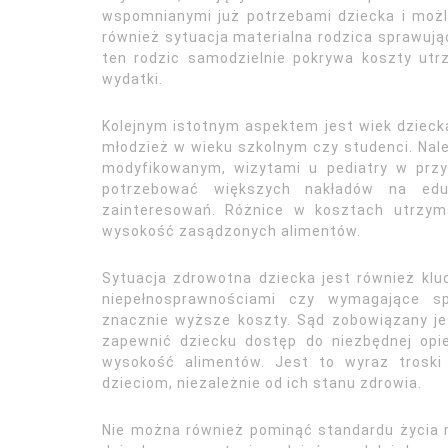
wspomnianymi już potrzebami dziecka i możl
również sytuacja materialna rodzica sprawują
ten rodzic samodzielnie pokrywa koszty utr
wydatki.
Kolejnym istotnym aspektem jest wiek dziecka
młodzież w wieku szkolnym czy studenci. Nal
modyfikowanym, wizytami u pediatry w prz
potrzebować większych nakładów na eduk
zainteresowań. Różnice w kosztach utrzy
wysokość zasądzonych alimentów.
Sytuacja zdrowotna dziecka jest również klu
niepełnosprawnościami czy wymagające spec
znacznie wyższe koszty. Sąd zobowiązany je
zapewnić dziecku dostęp do niezbędnej opi
wysokość alimentów. Jest to wyraz trosk
dzieciom, niezależnie od ich stanu zdrowia.
Nie można również pominąć standardu życia r