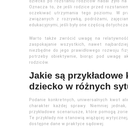
dziecko po rozstaniu rodziców nadal żyło na
Oznacza to, że jeśli rodzice przed rozstanie
oczekiwać utrzymania tego poziomu. W pra
związanych z rozrywką, podróżami, zajęci
edukacyjnymi, jeśli były one częścią dotychcz
Warto także zwrócić uwagę na relatywność 
zaspokajanie wszystkich, nawet najbardzi
niezbędne do jego prawidłowego rozwoju fiz
potrzeby obiektywnie, biorąc pod uwagę a
rodziców.
Jakie są przykładowe
dziecko w różnych sy
Podanie konkretnych, uniwersalnych kwot al
charakter każdej sprawy. Niemniej jednak
przykładowe scenariusze, które pomogą zori
Te przykłady nie stanowią wiążącej wytycznej,
dostępne dane w praktyce sądowej.