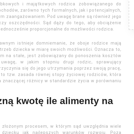
obkowych i majątkowych rodzica zobowiązanego do
ochodów, zarówno tych formalnych, jak i potencjalnych,
nym zaangażowaniem. Pod uwagę brane są również jego
czy oszczędności. Sąd dąży do tego, aby obciążenie
 jednocześnie proporcjonalne do możliwości rodzica.
rawnym istnieje domniemanie, że oboje rodzice mają
trzeb dziecka w miarę swoich możliwości. Oznacza to,
iem na stałe, jest zobowiązany do ponoszenia kosztów
uwagę, w jakim stopniu drugi rodzic, sprawujący
rzyczynia się do jego utrzymania poprzez swoją pracę,
to tzw. zasada równej stopy życiowej rodziców, która
wa znaczącej różnicy w standardzie życia w porównaniu
ną kwotę ile alimenty na
t złożonym procesem, w którym sąd uwzględnia wiele
 dziecku jak najlepszych warunków rozwoju. Poza