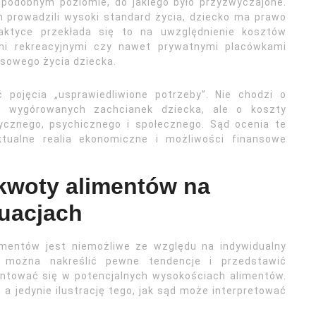
 podobnym poziomie, do jakiego było przyzwyczajone.
m prowadzili wysoki standard życia, dziecko ma prawo
ktyce przekłada się to na uwzględnienie kosztów
ami rekreacyjnymi czy nawet prywatnymi placówkami
asowego życia dziecka.
pojęcia „usprawiedliwione potrzeby”. Nie chodzi o
ej wygórowanych zachcianek dziecka, ale o koszty
ycznego, psychicznego i społecznego. Sąd ocenia te
ktualne realia ekonomiczne i możliwości finansowe
 kwoty alimentów na
tuacjach
imentów jest niemożliwe ze względu na indywidualny
, można nakreślić pewne tendencje i przedstawić
entować się w potencjalnych wysokościach alimentów.
 a jedynie ilustrację tego, jak sąd może interpretować