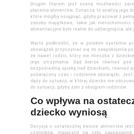
Drugim filarem jest ocena możliwości zar
płacenia alimentów. Oznacza to analizę jego d
które mógłby osiągnąć, gdyby pracował z peł
zasoby majątkowe, takie jak nieruchomości 
alimentacyjne było realne do udźwignięcia, ale
Warto podkreślić, że w polskim systemie p
obowiązek przyczyniać się do zaspokojenia po
że nawet rodzic, który nie mieszka z dzieck
jego utrzymania. Sąd bierze również pod 
bezpośrednią opiekę nad dzieckiem, również p
poświęcony czas i codzienne obowiązki. Jest 
dąży do sytuacji, w której dziecko nie odczu
do sytuacji, gdyby żyło z obojgiem rodziców.
Co wpływa na ostatecz
dziecko wyniosą
Decyzja o ostatecznej kwocie alimentów jes
czynników, mających na celu zapewnienie