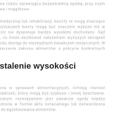
wa rodzic sprawujący bezpośrednią opiekę, przy czym
we i majątkowe.
 medycznej lub rehabilitacji, koszty te mogą znacząco
sytuacjach kwoty mogą być znacznie wyższe niż w
dzic nie dysponuje bardzo wysokimi dochodami. Sąd
cka, co może skutkować nałożeniem wyższych obciążeń
iecku dostęp do niezbędnych świadczeń medycznych. W
zerzenia zakresu alimentów o pokrycie konkretnych
stalenie wysokości
na w sprawach alimentacyjnych, istnieją również
iadczeń, które mogą być szybsze i mniej kosztowne.
lecanym rozwiązaniem jest zawarcie ugody między
ządzona w formie aktu notarialnego lub zatwierdzona
ę do egzekwowania alimentów.