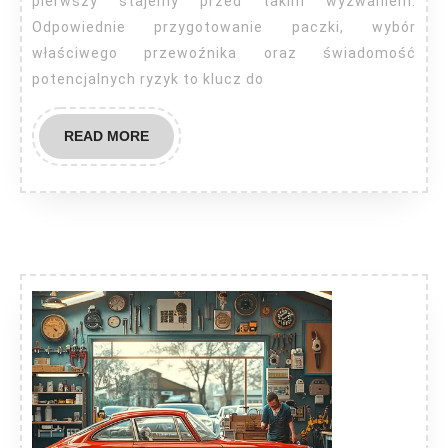
pierwszy stajemy przed takim wyzwaniem.
Odpowiednie przygotowanie paczki, wybór
właściwego przewoźnika oraz świadomość
potencjalnych ryzyk to klucz do
READ
READ MORE
MORE