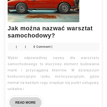
Jak można nazwać warsztat
Jak
samochodowy?
można
|
|
0 Comment
|
nazwać
warsztat
Wybór odpowiedniej nazwy dla warsztatu
samochodowy?
samochodowego to kluczowy element budowania
marki i przyciągania klientów. W dzisiejszym
konkurencyjnym rynku motoryzacyjnym, gdzie
niemal na każdym rogu znajduje się punkt usługowy,
unikalna i
READ
READ MORE