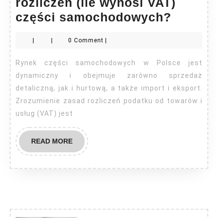
rozliczeń (ile wynosi VAT)
Jak
części samochodowych?
wygląd
|
|
0 Comment
|
kwestie
rozlicz
Rynek części samochodowych w Polsce jest
(ile
dynamiczny i obejmuje zarówno sprzedaż
wynosi
detaliczną, jak i hurtową, a także import i eksport.
Zrozumienie zasad rozliczeń podatku od towarów i
VAT)
usług (VAT) jest
części
samoc
READ
READ MORE
MORE