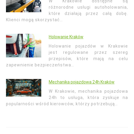
W Krakowie dostępne są
różnorodne usługi autoholowania,
które działają przez całą dobę.
Klienci mogą skorzystać…
Holowanie Kraków
Holowanie pojazdów w Krakowie
jest regulowane przez szereg
przepisów, które mają na celu
zapewnienie bezpieczeństwa…
Mechanika pojazdowa 24h Kraków
W Krakowie, mechanika pojazdowa
24h to usługa, która zyskuje na
popularności wśród kierowców, którzy potrzebują…
Nawigacja
wpisu