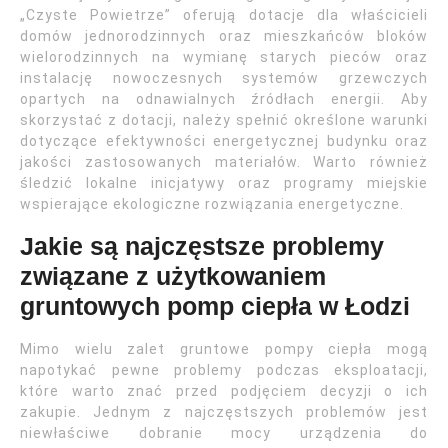
„Czyste Powietrze” oferują dotacje dla właścicieli
domów jednorodzinnych oraz mieszkańców bloków
wielorodzinnych na wymianę starych pieców oraz
instalację nowoczesnych systemów grzewczych
opartych na odnawialnych źródłach energii. Aby
skorzystać z dotacji, należy spełnić określone warunki
dotyczące efektywności energetycznej budynku oraz
jakości zastosowanych materiałów. Warto również
śledzić lokalne inicjatywy oraz programy miejskie
wspierające ekologiczne rozwiązania energetyczne.
Jakie są najczęstsze problemy
związane z użytkowaniem
gruntowych pomp ciepła w Łodzi
Mimo wielu zalet gruntowe pompy ciepła mogą
napotykać pewne problemy podczas eksploatacji,
które warto znać przed podjęciem decyzji o ich
zakupie. Jednym z najczęstszych problemów jest
niewłaściwe dobranie mocy urządzenia do