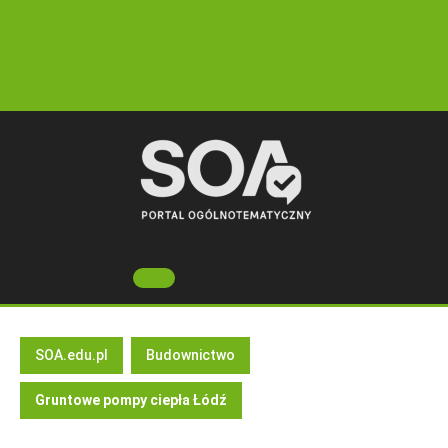
Skip
to
content
Open
Button
SOA.edu.pl
Budownictwo
Gruntowe pompy ciepła Łódź