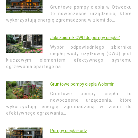
Gruntowe pompy ciepła w Otwocku
to nowoczesne urządzenia, które
wykorzystują energię zgromadzoną w ziemi do…
Jaki zbiornik CWU do pompy ciepła?
Wybór odpowiedniego zbiornika
ciepłej wody użytkowej (CWU) jest
kluczowym elementem efektywnego systemu
ogrzewania opartego na…
Gruntowe pompy ciepła Wołomin
Gruntowe pompy ciepła to
nowoczesne urządzenia, które
wykorzystują energię zgromadzoną w ziemi do
efektywnego ogrzewania…
Pompy ciepła Łódź