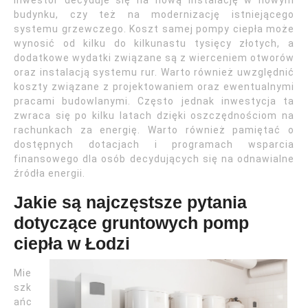
inwestor decyduje się na nową instalację w nowym
budynku, czy też na modernizację istniejącego
systemu grzewczego. Koszt samej pompy ciepła może
wynosić od kilku do kilkunastu tysięcy złotych, a
dodatkowe wydatki związane są z wierceniem otworów
oraz instalacją systemu rur. Warto również uwzględnić
koszty związane z projektowaniem oraz ewentualnymi
pracami budowlanymi. Często jednak inwestycja ta
zwraca się po kilku latach dzięki oszczędnościom na
rachunkach za energię. Warto również pamiętać o
dostępnych dotacjach i programach wsparcia
finansowego dla osób decydujących się na odnawialne
źródła energii.
Jakie są najczęstsze pytania
dotyczące gruntowych pomp
ciepła w Łodzi
Mie
szk
ańc