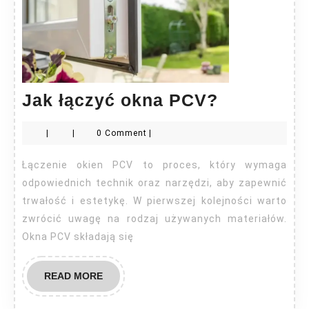
Jak
Jak łączyć okna PCV?
łączyć
|
|
0 Comment
|
okna
PCV?
Łączenie okien PCV to proces, który wymaga
odpowiednich technik oraz narzędzi, aby zapewnić
trwałość i estetykę. W pierwszej kolejności warto
zwrócić uwagę na rodzaj używanych materiałów.
Okna PCV składają się
READ
READ MORE
MORE