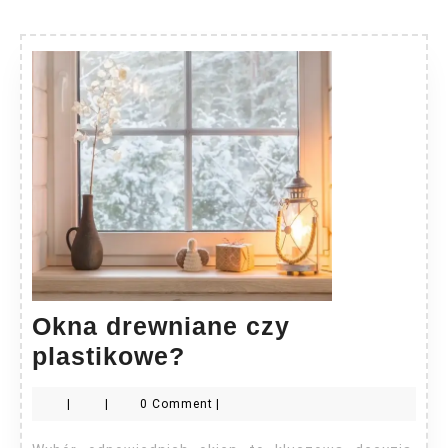
Okna drewniane czy
Okna
plastikowe?
drewniane
|
|
0 Comment
|
czy
plastikowe?