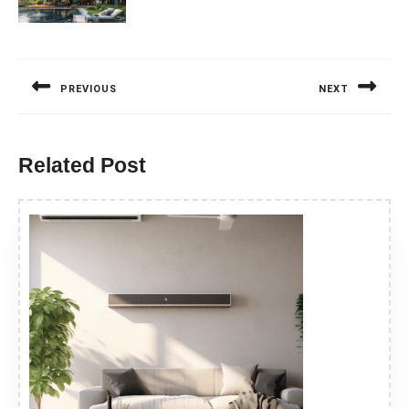
Nawigacja
wpisu
PREVIOUS
NEXT
Previous
Next
post:
post:
Related Post