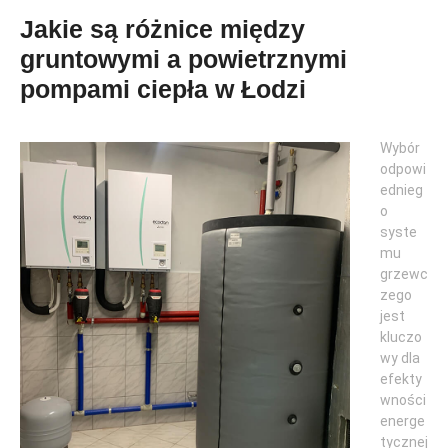
Jakie są różnice między
gruntowymi a powietrznymi
pompami ciepła w Łodzi
Wybór
odpowi
ednieg
o
syste
mu
grzewc
zego
jest
kluczo
wy dla
efekty
wności
energe
tycznej