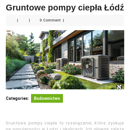
Gruntowe pompy ciepła Łódź
|
|
0 Comment
|
Categories:
Budownictwo
Gruntowe pompy ciepła to rozwiązanie, które zyskuje
na popularności w Łodzi i okolicach. Ich główną zaletą