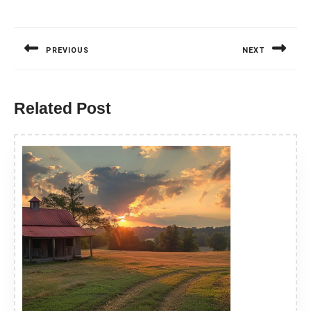
Nawigacja
wpisu
PREVIOUS
NEXT
Previous
Next
post:
post:
Related Post