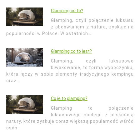
Glamping co to?
Glamping, czyli połączenie luksusu
z obcowaniem z naturą, zyskuje na
popularności w Polsce. W ostatnich…
Glamping co to jest?
Glamping, czyli luksusowe
biwakowanie, to forma wypoczynku,
która łączy w sobie elementy tradycyjnego kempingu
oraz…
Co je to glamping?
Glamping to połączenie
luksusowego noclegu z bliskością
natury, które zyskuje coraz większą popularność wśród
osób…