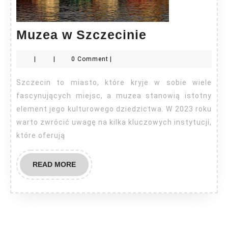
Muzea
Muzea w Szczecinie
w
|
|
0 Comment
|
Szczecinie
Szczecin to miasto, które kryje w sobie wiele
fascynujących miejsc, a muzea stanowią istotny
element jego kulturowego dziedzictwa. W 2023 roku
warto zwrócić uwagę na kilka kluczowych instytucji,
które oferują
READ
READ MORE
MORE