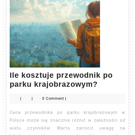
Ile kosztuje przewodnik po
Ile
parku krajobrazowym?
kosztuje
|
|
0 Comment
|
przewodn
po
Cena przewodnika po parku krajobrazowym w
parku
Polsce może się znacznie różnić w zależności od
krajobra
wielu czynników. Warto zwrócić uwagę na