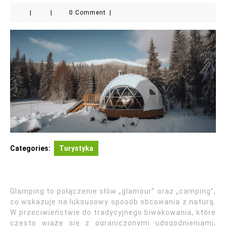
|
|
0 Comment
|
Categories:
Turystyka
Glamping to połączenie słów „glamour” oraz „camping”,
co wskazuje na luksusowy sposób obcowania z naturą.
W przeciwieństwie do tradycyjnego biwakowania, które
często wiąże się z ograniczonymi udogodnieniami,