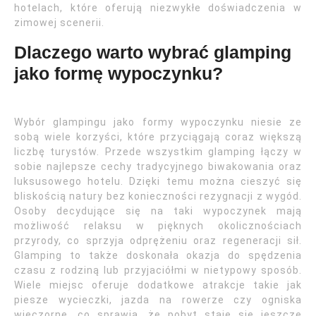
hotelach, które oferują niezwykłe doświadczenia w
zimowej scenerii.
Dlaczego warto wybrać glamping
jako formę wypoczynku?
Wybór glampingu jako formy wypoczynku niesie ze
sobą wiele korzyści, które przyciągają coraz większą
liczbę turystów. Przede wszystkim glamping łączy w
sobie najlepsze cechy tradycyjnego biwakowania oraz
luksusowego hotelu. Dzięki temu można cieszyć się
bliskością natury bez konieczności rezygnacji z wygód.
Osoby decydujące się na taki wypoczynek mają
możliwość relaksu w pięknych okolicznościach
przyrody, co sprzyja odprężeniu oraz regeneracji sił.
Glamping to także doskonała okazja do spędzenia
czasu z rodziną lub przyjaciółmi w nietypowy sposób.
Wiele miejsc oferuje dodatkowe atrakcje takie jak
piesze wycieczki, jazda na rowerze czy ogniska
wieczorne, co sprawia, że pobyt staje się jeszcze