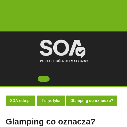
Skip
to
content
Open
Button
SOA.edu.pl
Turystyka
Glamping co oznacza?
Glamping co oznacza?