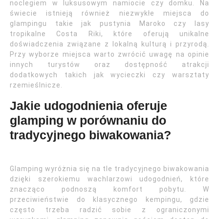
noclegiem w luksusowym namiocie czy domku. Na
świecie istnieją również niezwykłe miejsca do
glampingu takie jak pustynia Maroko czy lasy
tropikalne Costa Riki, które oferują unikalne
doświadczenia związane z lokalną kulturą i przyrodą.
Przy wyborze miejsca warto zwrócić uwagę na opinie
innych turystów oraz dostępność atrakcji
dodatkowych takich jak wycieczki czy warsztaty
rzemieślnicze.
Jakie udogodnienia oferuje
glamping w porównaniu do
tradycyjnego biwakowania?
Glamping wyróżnia się na tle tradycyjnego biwakowania
dzięki szerokiemu wachlarzowi udogodnień, które
znacząco podnoszą komfort pobytu. W
przeciwieństwie do klasycznego kempingu, gdzie
często trzeba radzić sobie z ograniczonymi