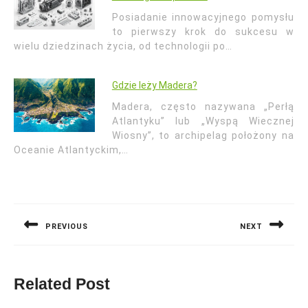
Posiadanie innowacyjnego pomysłu
to pierwszy krok do sukcesu w
wielu dziedzinach życia, od technologii po…
Gdzie leży Madera?
Madera, często nazywana „Perłą
Atlantyku” lub „Wyspą Wiecznej
Wiosny”, to archipelag położony na
Oceanie Atlantyckim,…
Nawigacja
wpisu
PREVIOUS
NEXT
Previous
Next
post:
post:
Related Post