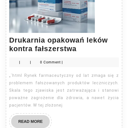
Drukarnia opakowań leków
Drukarnia
kontra fałszerstwa
opakowań
|
|
0 Comment
|
leków
kontra
„`html Rynek farmaceutyczny od lat zmaga się z
fałszerstwa
problemem fałszowanych produktów leczniczych.
Skala tego zjawiska jest zatrważająca i stanowi
poważne zagrożenie dla zdrowia, a nawet życia
pacjentów. W tej złożonej
READ
READ MORE
MORE