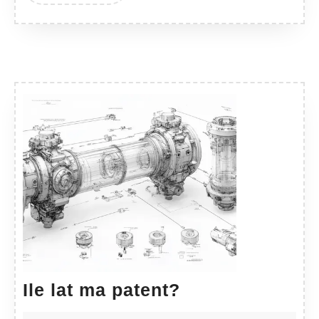
Ile
Ile lat ma patent?
lat