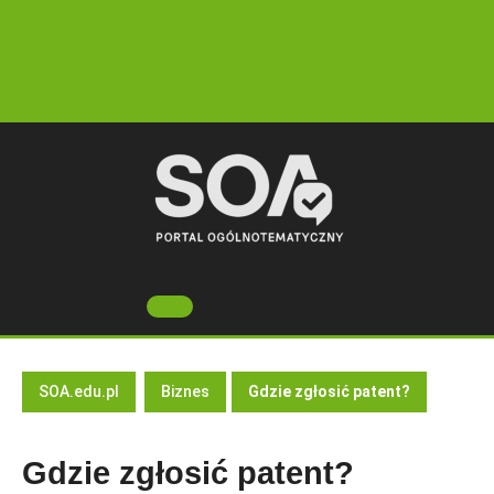
Skip
to
content
Open
Button
SOA.edu.pl
Biznes
Gdzie zgłosić patent?
Gdzie zgłosić patent?