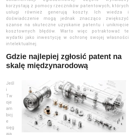
korzystają z pomocy rzeczników patentowych, których
usługi również generują koszty. Ich wiedza i
doświadczenie mogą jednak znacząco zwiększyć
szanse na skuteczne uzyskanie patentu i uniknięcie
kosztownych błędów. Warto więc potraktować te
wydatki jako inwestycję w ochronę swojej własności
intelektualnej.
Gdzie najlepiej zgłosić patent na
skalę międzynarodową
Jeśl
i
Tw
oje
am
bicj
e
sięg
ają