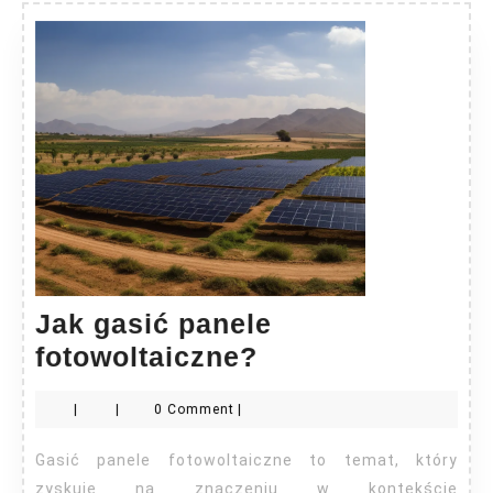
Jak gasić panele
Jak
fotowoltaiczne?
gasić
|
|
0 Comment
|
panele
fotowoltaiczne?
Gasić panele fotowoltaiczne to temat, który
zyskuje na znaczeniu w kontekście