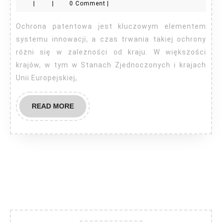
|
|
0 Comment
|
ma
patent?
Ochrona patentowa jest kluczowym elementem
systemu innowacji, a czas trwania takiej ochrony
różni się w zależności od kraju. W większości
krajów, w tym w Stanach Zjednoczonych i krajach
Unii Europejskiej,
READ
READ MORE
MORE