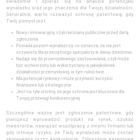
świadomie i opierać się na analizie potencjału
wynalazku oraz jego znaczenia dla Twojej działalności.
Generalnie, warto rozważyć ochronę patentową, gdy
Twój pomysł jest:
Nowy i innowacyjny, czyli nieznany publicznie przed datą
zgłoszenia.
Posiada poziom wynalazczy, co oznacza, że nie jest
oczywisty dla przeciętnego specjalisty w danej dziedzinie.
Nadaje się do przemysłowego zastosowania, czyli może
być wytworzony lub wykorzystany w jakiejkolwiek
działalności przemysłowej, w tym rolnictwie.
Ma potencjał rynkowy i może przynieść korzyści
finansowe lub strategiczne.
Jest na tyle istotny, że jego ochrona jest kluczowa dla
Twojej przewagi konkurencyjnej.
Szczególnie ważne jest zgłoszenie patentowe, gdy
planujesz wprowadzić produkt na rynek, szukać
inwestorów, nawiązać współpracę z innymi firmami lub
gdy istnieje ryzyko, że Twój wynalazek może zostać
skopiowany przez konkurencję. Zgłoszenie patentowe