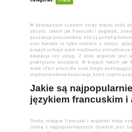
Categories:
Praca
W dzisiejszych czasach coraz więcej osób de
obcych, takich jak francuski i angielski, otw
poszukuje pracowników, którzy potrafią komuni
oraz Kanada to tylko niektóre z miejsc, gdz
krajach istnieje wiele możliwości zatrudnienia
edukacja czy usługi. Z kolei angielski jes
praktycznie wszędzie. W krajach takich jak W
wiele ofert pracy dla osób biegle posługując
międzynarodowe korporacje, które często posz
Jakie są najpopularnie
językiem francuskim i
Osoby znające francuski i angielski mają sz
Jedną z najpopularniejszych dziedzin jest t