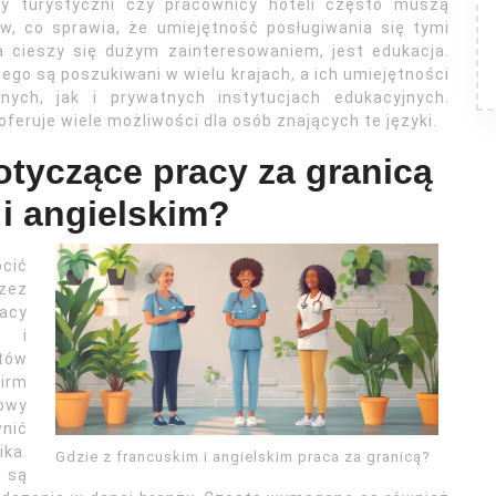
cy turystyczni czy pracownicy hoteli często muszą
w, co sprawia, że umiejętność posługiwania się tymi
ra cieszy się dużym zainteresowaniem, jest edukacja.
ego są poszukiwani w wielu krajach, a ich umiejętności
ych, jak i prywatnych instytucjach edukacyjnych.
feruje wiele możliwości dla osób znających te języki.
tyczące pracy za granicą
 i angielskim?
ócić
zez
acy
o i
atów
irm
owy
wnić
ika.
Gdzie z francuskim i angielskim praca za granicą?
 są