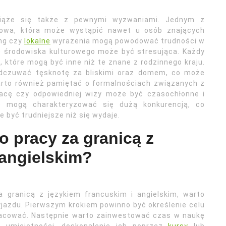
wiąże się także z pewnymi wyzwaniami. Jednym z
ykowa, która może wystąpić nawet u osób znających
ang czy
lokalne
wyrażenia mogą powodować trudności w
o środowiska kulturowego może być stresująca. Każdy
 które mogą być inne niż te znane z rodzinnego kraju.
odczuwać tęsknotę za bliskimi oraz domem, co może
rto również pamiętać o formalnościach związanych z
racę czy odpowiedniej wizy może być czasochłonne i
e mogą charakteryzować się dużą konkurencją, co
 być trudniejsze niż się wydaje.
o pracy za granicą z
 angielskim?
 granicą z językiem francuskim i angielskim, warto
jazdu. Pierwszym krokiem powinno być określenie celu
racować. Następnie warto zainwestować czas w naukę