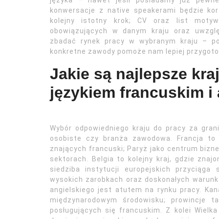
języka – nawet jeśli posiadamy już pewne
konwersacje z native speakerami będzie ko
kolejny istotny krok; CV oraz list mot
obowiązujących w danym kraju oraz uwzglę
zbadać rynek pracy w wybranym kraju – po
konkretne zawody pomoże nam lepiej przygotow
Jakie są najlepsze kra
językiem francuskim i
Wybór odpowiedniego kraju do pracy za grani
osobiste czy branża zawodowa. Francja to 
znających francuski; Paryż jako centrum bizn
sektorach. Belgia to kolejny kraj, gdzie zna
siedziba instytucji europejskich przyciąga
wysokich zarobkach oraz doskonałych warunka
angielskiego jest atutem na rynku pracy. Ka
międzynarodowym środowisku; prowincje ta
posługujących się francuskim. Z kolei Wielka 