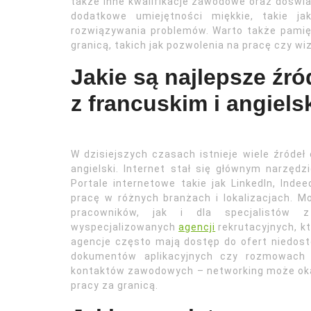
także inne kwalifikacje zawodowe oraz doświ
dodatkowe umiejętności miękkie, takie j
rozwiązywania problemów. Warto także pamię
granicą, takich jak pozwolenia na pracę czy wiz
Jakie są najlepsze źró
z francuskim i angiel
W dzisiejszych czasach istnieje wiele źródeł 
angielski. Internet stał się głównym narzęd
Portale internetowe takie jak LinkedIn, Inde
pracę w różnych branżach i lokalizacjach. 
pracowników, jak i dla specjalistów 
wyspecjalizowanych
agencji
rekrutacyjnych, k
agencje często mają dostęp do ofert niedos
dokumentów aplikacyjnych czy rozmowach k
kontaktów zawodowych – networking może oka
pracy za granicą.