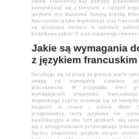
cenna. Pracownicy biur podróży, przewodni
komunikować się z klientami z różnych krajó
językami jest kluczowa. Kolejną branżą, któ
Nauczyciele języka angielskiego oraz francuski
są doceniane zarówno w szkołach publiczn
Dodatkowo sektor IT oraz marketingu również o
Jakie są wymagania do
z językiem francuskim
Decydując się na pracę za granicą, warto zwr
uwagę na wymagania stawiane pr
pracodawców. W przypadku ofert pr
wymagających znajomości francuskieg
angielskiego często oczekuje się od kandyd
biegłości w mowie i piśmie. Wiele f
przeprowadza testy językowe lub rozm
kwalifikacyjne w obu tych językach, aby upe
się o umiejętnościach potencjalnego pracown
Oprócz znajomości języków obcych istotne