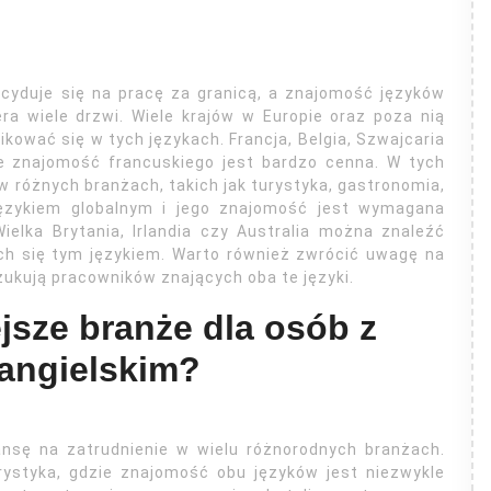
cyduje się na pracę za granicą, a znajomość języków
iera wiele drzwi. Wiele krajów w Europie oraz poza nią
kować się w tych językach. Francja, Belgia, Szwajcaria
ie znajomość francuskiego jest bardzo cenna. W tych
 w różnych branżach, takich jak turystyka, gastronomia,
t językiem globalnym i jego znajomość jest wymagana
ielka Brytania, Irlandia czy Australia można znaleźć
ych się tym językiem. Warto również zwrócić uwagę na
ukują pracowników znających oba te języki.
jsze branże dla osób z
 angielskim?
ansę na zatrudnienie w wielu różnorodnych branżach.
urystyka, gdzie znajomość obu języków jest niezwykle