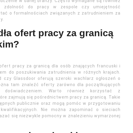
adczenie w danej branży. Często wymagane są również
ak zdolność do pracy w zespole czy umiejętność
tać o formalnościach związanych z zatrudnieniem za
y.
dła ofert pracy za granicą
skim?
ofert pracy za granicą dla osób znających francuski i
ziem do poszukiwania zatrudnienia w różnych krajach.
ed czy Glassdoor oferują szeroki wachlarz ogłoszeń o
Można tam znaleźć oferty zarówno dla początkujących
z doświadczeniem. Warto również korzystać z
tóre zajmują się pośrednictwem pracy za granicą. Takie
tępnych publicznie oraz mogą pomóc w przygotowaniu
walifikacyjnych. Nie można zapominać o sieciach
zać się niezwykle pomocny w znalezieniu wymarzonej