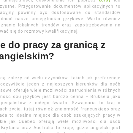
 umiejętności, doskonalenie ich poprzez
kursy
lub
rzystne. Przygotowanie dokumentów aplikacyjnych to
ywacyjny powinny być dostosowane do standardów
dniać nasze umiejętności językowe. Warto również
znanie lokalnych trendów oraz zapotrzebowania na
ać się do rozmowy kwalifikacyjnej.
je do pracy za granicą z
 angielskim?
cą zależy od wielu czynników, takich jak preferencje
oczywiście jeden z najlepszych kierunków dla osób
esowe oferuje wiele możliwości zatrudnienia w różnych
jomość obu języków jest bardzo cenna – Bruksela jako
 specjalistów z całego świata. Szwajcaria to kraj o
ch życia; tutaj również znajomość francuskiego oraz
nada to idealne miejsce dla osób szukających pracy w
kie jak Quebec oferują wiele możliwości dla osób
Brytania oraz Australia to kraje, gdzie angielski jest