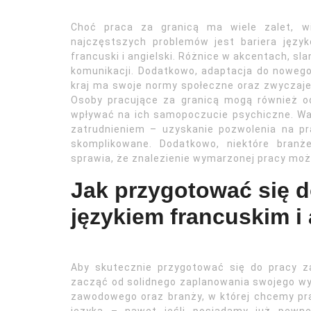
Choć praca za granicą ma wiele zalet, 
najczęstszych problemów jest bariera jęz
francuski i angielski. Różnice w akcentach, sl
komunikacji. Dodatkowo, adaptacja do noweg
kraj ma swoje normy społeczne oraz zwyczaje,
Osoby pracujące za granicą mogą również 
wpływać na ich samopoczucie psychiczne. Wa
zatrudnieniem – uzyskanie pozwolenia na p
skomplikowane. Dodatkowo, niektóre branż
sprawia, że znalezienie wymarzonej pracy może
Jak przygotować się d
językiem francuskim i
Aby skutecznie przygotować się do pracy za
zacząć od solidnego zaplanowania swojego wy
zawodowego oraz branży, w której chcemy p