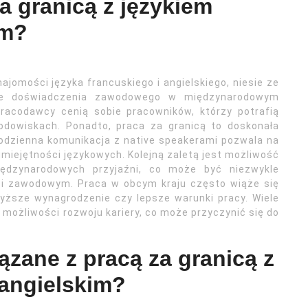
za granicą z językiem
im?
ajomości języka francuskiego i angielskiego, niesie ze
cie doświadczenia zawodowego w międzynarodowym
acodawcy cenią sobie pracowników, którzy potrafią
odowiskach. Ponadto, praca za granicą to doskonała
Codzienna komunikacja z native speakerami pozwala na
iejętności językowych. Kolejną zaletą jest możliwość
ędzynarodowych przyjaźni, co może być niezwykle
 i zawodowym. Praca w obcym kraju często wiąże się
wyższe wynagrodzenie czy lepsze warunki pracy. Wiele
 możliwości rozwoju kariery, co może przyczynić się do
ązane z pracą za granicą z
 angielskim?