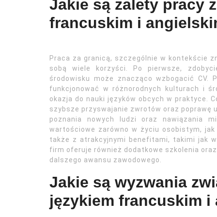
Jakie są zalety pracy 
francuskim i angielsk
Praca za granicą, szczególnie w kontekście zn
sobą wiele korzyści. Po pierwsze, zdoby
środowisku może znacząco wzbogacić CV. Pr
funkcjonować w różnorodnych kulturach i śr
okazja do nauki języków obcych w praktyce. 
szybsze przyswajanie zwrotów oraz poprawę um
poznania nowych ludzi oraz nawiązania mi
wartościowe zarówno w życiu osobistym, jak
także z atrakcyjnymi benefitami, takimi jak 
firm oferuje również dodatkowe szkolenia oraz
dalszego awansu zawodowego.
Jakie są wyzwania zwi
językiem francuskim i