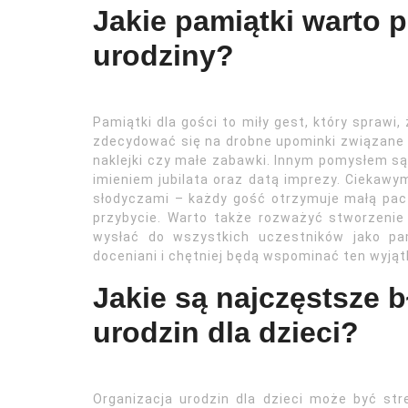
Jakie pamiątki warto 
urodziny?
Pamiątki dla gości to miły gest, który sprawi
zdecydować się na drobne upominki związane 
naklejki czy małe zabawki. Innym pomysłem są 
imieniem jubilata oraz datą imprezy. Ciekaw
słodyczami – każdy gość otrzymuje małą pacz
przybycie. Warto także rozważyć stworzenie
wysłać do wszystkich uczestników jako pam
doceniani i chętniej będą wspominać ten wyjąt
Jakie są najczęstsze b
urodzin dla dzieci?
Organizacja urodzin dla dzieci może być st