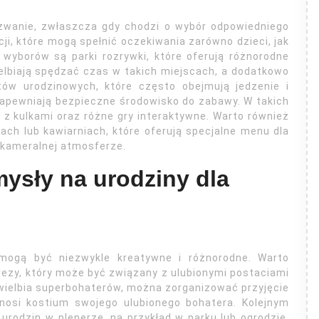
wyzwanie, zwłaszcza gdy chodzi o wybór odpowiedniego
ji, które mogą spełnić oczekiwania zarówno dzieci, jak
 wyborów są parki rozrywki, które oferują różnorodne
wielbiają spędzać czas w takich miejscach, a dodatkowo
ów urodzinowych, które często obejmują jedzenie i
 zapewniają bezpieczne środowisko do zabawy. W takich
 kulkami oraz różne gry interaktywne. Warto również
ach lub kawiarniach, które oferują specjalne menu dla
w kameralnej atmosferze.
mysły na urodziny dla
 mogą być niezwykle kreatywne i różnorodne. Warto
zy, który może być związany z ulubionymi postaciami
 uwielbia superbohaterów, można zorganizować przyjęcie
nosi kostium swojego ulubionego bohatera. Kolejnym
rodzin w plenerze, na przykład w parku lub ogrodzie,