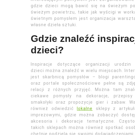
gdzie dzieci mogą bawić się na świeżym p
świeżym powietrzu, takie jak wyścigi w work
świetnym pomysłem jest organizacja warszta
własne dzieła sztuki.
Gdzie znaleźć inspirac
dzieci?
Inspiracje dotyczące organizacji urodzin 
dzieci można znaleźć w wielu miejscach. Inte
jest skarbnicą pomysłów – blogi parenting
oraz portale społecznościowe pełne są zdj
relacji z różnych przyjęć. Można tam znal
ciekawe pomysły na dekoracje, przepisy
smakołyki oraz propozycje gier i zabaw. W
również odwiedzić
lokalne
sklepy z artykuł
imprezowymi, gdzie można zobaczyć dostę
akcesoria i dekoracje tematyczne. Częst
takich sklepach można również spotkać osoby
chętnie podzielą się swoimi doświadczeniami i