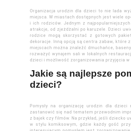
Organizacja urodzin dla dzieci to nie lada 
miejsca. W miastach dostępnych jest wiele opc
i ich rodziców. Jednym z najpopularniejszych
atrakcje, od zjeżdżalni po karuzele. Dzieci u
rodzice mogą skorzystać z gotowych pakiet
dekoracje. Inną opcją są centra zabaw, które
miejscach można znaleźć dmuchańce, baseny z
rozważyć wynajem sali w lokalnych restauracj
dzieci i możliwość zorganizowania przyjęcia 
Jakie są najlepsze po
dzieci?
Pomysły na organizację urodzin dla dzieci
zastanowić się nad tematem przewodnim impre
z bajek czy filmów. Na przykład, jeśli dziecko
w stylu komiksowym, gdzie każdy gość przy
interesującym pomysłem jest zorganizowanie u