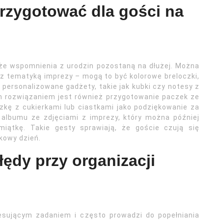
przygotować dla gości na
, że wspomnienia z urodzin pozostaną na dłużej. Można
z tematyką imprezy – mogą to być kolorowe breloczki,
personalizowane gadżety, takie jak kubki czy notesy z
ym rozwiązaniem jest również przygotowanie paczek ze
kę z cukierkami lub ciastkami jako podziękowanie za
 albumu ze zdjęciami z imprezy, który można później
iątkę. Takie gesty sprawiają, że goście czują się
kowy dzień.
łędy przy organizacji
resującym zadaniem i często prowadzi do popełniania