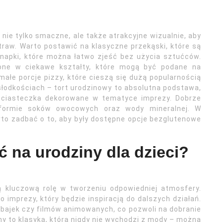
nie tylko smaczne, ale także atrakcyjne wizualnie, aby
raw. Warto postawić na klasyczne przekąski, które są
kanapki, które można łatwo zjeść bez użycia sztućców.
one w ciekawe kształty, które mogą być podane na
ałe porcje pizzy, które cieszą się dużą popularnością
łodkościach – tort urodzinowy to absolutna podstawa,
y ciasteczka dekorowane w tematyce imprezy. Dobrze
w formie soków owocowych oraz wody mineralnej. W
to zadbać o to, aby były dostępne opcje bezglutenowe
ć na urodziny dla dzieci?
ą kluczową rolę w tworzeniu odpowiedniej atmosfery.
mprezy, który będzie inspiracją do dalszych działań.
bajek czy filmów animowanych, co pozwoli na dobranie
ny to klasyka, która nigdy nie wychodzi z mody – można