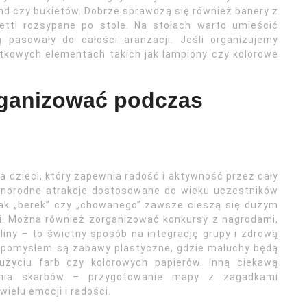
nd czy bukietów. Dobrze sprawdzą się również banery z
fetti rozsypane po stole. Na stołach warto umieścić
ą pasowały do całości aranżacji. Jeśli organizujemy
tkowych elementach takich jak lampiony czy kolorowe
rganizować podczas
a dzieci, który zapewnia radość i aktywność przez cały
żnorodne atrakcje dostosowane do wieku uczestników
 jak „berek” czy „chowanego” zawsze cieszą się dużym
i. Można również zorganizować konkursy z nagrodami,
liny – to świetny sposób na integrację grupy i zdrową
m pomysłem są zabawy plastyczne, gdzie maluchy będą
użyciu farb czy kolorowych papierów. Inną ciekawą
wania skarbów – przygotowanie mapy z zagadkami
ielu emocji i radości.