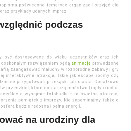
asopisma poświęcone tematyce organizacji przyjęć dla
 oraz przykłady udanych imprez.
uwzględnić podczas
nny być dostosowane do wieku uczestników oraz ich
i doskonałym rozwiązaniem będą
animacje
prowadzone
trafią zaangażować maluchy w różnorodne zabawy i gry
ej interaktywne atrakcje, takie jak escape roomy czy
zielnie przygotować przekąski lub ciasta. Dodatkowo
 przeszkód, które dostarczą mnóstwo frajdy i ruchu.
omyśleć o wynajmie fotobudki – to świetna atrakcja,
worzenie pamiątek z imprezy. Nie zapominajmy także o
sfera będzie radosna i pełna energii.
tować na urodziny dla