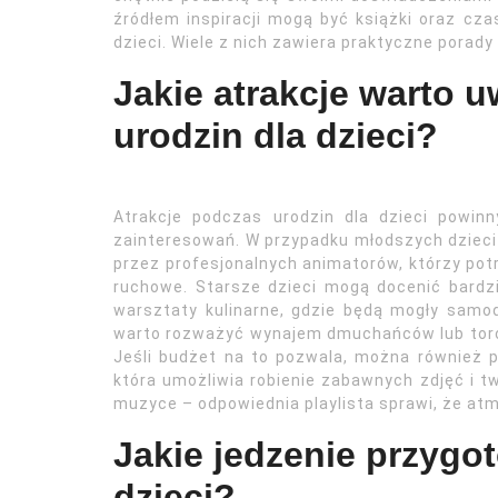
źródłem inspiracji mogą być książki oraz cz
dzieci. Wiele z nich zawiera praktyczne porady
Jakie atrakcje warto 
urodzin dla dzieci?
Atrakcje podczas urodzin dla dzieci powi
zainteresowań. W przypadku młodszych dziec
przez profesjonalnych animatorów, którzy po
ruchowe. Starsze dzieci mogą docenić bardzi
warsztaty kulinarne, gdzie będą mogły samod
warto rozważyć wynajem dmuchańców lub torów
Jeśli budżet na to pozwala, można również p
która umożliwia robienie zabawnych zdjęć i t
muzyce – odpowiednia playlista sprawi, że atmo
Jakie jedzenie przygo
dzieci?