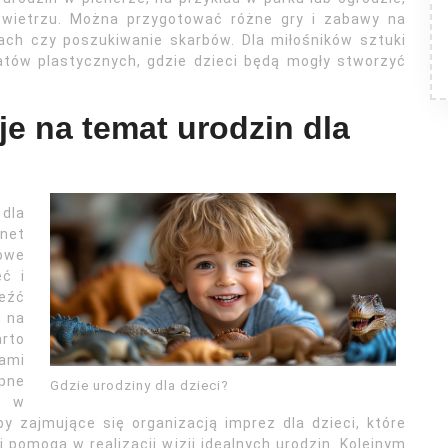
owietrzu. Można przygotować różne gry i zabawy na
ach czy poszukiwanie skarbów. Dla miłośników sztuki
tów plastycznych, gdzie dzieci będą mogły stworzyć
je na temat urodzin dla
dla
rnet
owe
ęć i
eźć
 na
arto
ami
pne
Gdzie urodziny dla dzieci?
o w
 zajmujące się organizacją imprez dla dzieci, które
 pomogą w realizacji wizji idealnych urodzin. Kolejnym