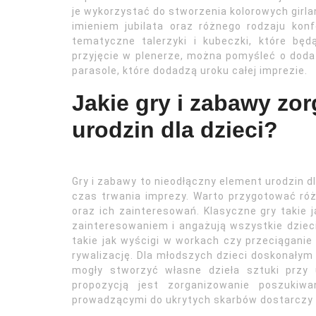
je wykorzystać do stworzenia kolorowych girla
imieniem jubilata oraz różnego rodzaju kon
tematyczne talerzyki i kubeczki, które będ
przyjęcie w plenerze, można pomyśleć o doda
parasole, które dodadzą uroku całej imprezie.
Jakie gry i zabawy zo
urodzin dla dzieci?
Gry i zabawy to nieodłączny element urodzin dl
czas trwania imprezy. Warto przygotować ró
oraz ich zainteresowań. Klasyczne gry takie
zainteresowaniem i angażują wszystkie dziec
takie jak wyścigi w workach czy przeciąganie 
rywalizację. Dla młodszych dzieci doskonały
mogły stworzyć własne dzieła sztuki przy 
propozycją jest zorganizowanie poszuki
prowadzącymi do ukrytych skarbów dostarczy w