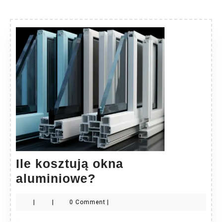
Ile kosztują okna
Ile
aluminiowe?
kosztują
|
|
0 Comment
|
okna