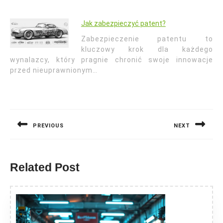
Jak zabezpieczyć patent?
Zabezpieczenie patentu to
kluczowy krok dla każdego
wynalazcy, który pragnie chronić swoje innowacje
przed nieuprawnionym…
Nawigacja
wpisu
PREVIOUS
NEXT
Previous
Next
post:
post:
Related Post