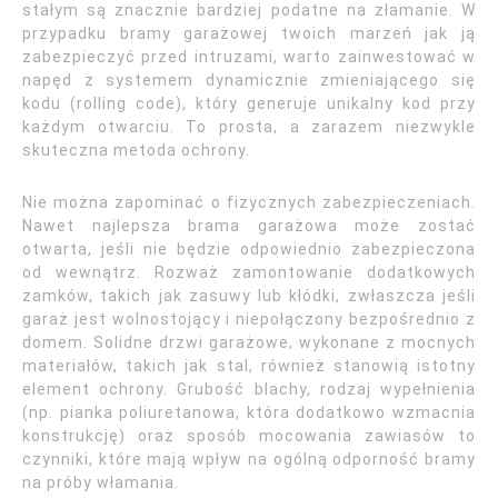
stałym są znacznie bardziej podatne na złamanie. W
przypadku bramy garażowej twoich marzeń jak ją
zabezpieczyć przed intruzami, warto zainwestować w
napęd z systemem dynamicznie zmieniającego się
kodu (rolling code), który generuje unikalny kod przy
każdym otwarciu. To prosta, a zarazem niezwykle
skuteczna metoda ochrony.
Nie można zapominać o fizycznych zabezpieczeniach.
Nawet najlepsza brama garażowa może zostać
otwarta, jeśli nie będzie odpowiednio zabezpieczona
od wewnątrz. Rozważ zamontowanie dodatkowych
zamków, takich jak zasuwy lub kłódki, zwłaszcza jeśli
garaż jest wolnostojący i niepołączony bezpośrednio z
domem. Solidne drzwi garażowe, wykonane z mocnych
materiałów, takich jak stal, również stanowią istotny
element ochrony. Grubość blachy, rodzaj wypełnienia
(np. pianka poliuretanowa, która dodatkowo wzmacnia
konstrukcję) oraz sposób mocowania zawiasów to
czynniki, które mają wpływ na ogólną odporność bramy
na próby włamania.