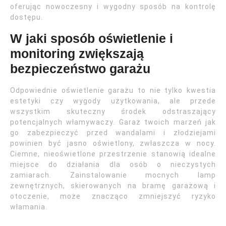
oferując nowoczesny i wygodny sposób na kontrolę
dostępu.
W jaki sposób oświetlenie i
monitoring zwiększają
bezpieczeństwo garażu
Odpowiednie oświetlenie garażu to nie tylko kwestia
estetyki czy wygody użytkowania, ale przede
wszystkim skuteczny środek odstraszający
potencjalnych włamywaczy. Garaż twoich marzeń jak
go zabezpieczyć przed wandalami i złodziejami
powinien być jasno oświetlony, zwłaszcza w nocy.
Ciemne, nieoświetlone przestrzenie stanowią idealne
miejsce do działania dla osób o nieczystych
zamiarach. Zainstalowanie mocnych lamp
zewnętrznych, skierowanych na bramę garażową i
otoczenie, może znacząco zmniejszyć ryzyko
włamania.