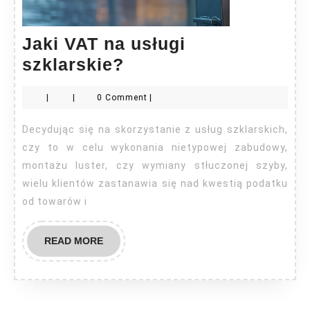
Jaki VAT na usługi
Jaki
szklarskie?
VAT
|
|
0 Comment
|
na
usługi
Decydując się na skorzystanie z usług szklarskich,
szklarskie?
czy to w celu wykonania nietypowej zabudowy,
montażu luster, czy wymiany stłuczonej szyby,
wielu klientów zastanawia się nad kwestią podatku
od towarów i
READ
READ MORE
MORE