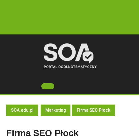
Skip
to
content
Open
Button
SOA.edu.pl
Marketing
Firma SEO Płock
Firma SEO Płock