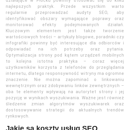
działające w Płocku powinny stosować się do kilku
najlepszych praktyk. Przede wszystkim warto
regularnie przeprowadzać audyty SEO, aby
identyfikować obszary wymagające poprawy oraz
monitorować efekty podejmowanych działań.
Kluczowym elementem jest także tworzenie
wartościowych treści – artykuły blogowe, poradniki czy
infografiki powinny być interesujące dla odbiorców i
odpowiadać na ich potrzeby oraz pytania.
Optymalizacja strony pod kątem urządzeń mobilnych
to kolejna istotna praktyka – coraz więcej
użytkowników korzysta z telefonów do przeglądania
internetu, dlatego responsywność witryny ma ogromne
znaczenie. Nie można zapominać o linkowaniu
wewnętrznym oraz zdobywaniu linków zewnętrznych –
oba te elementy wpływają na autorytet strony i jej
pozycję w wynikach wyszukiwania. Ważne jest również
śledzenie zmian algorytmów wyszukiwarek oraz
dostosowywanie strategii do aktualnych trendów
rynkowych.
Jakie są koszty usług SEO