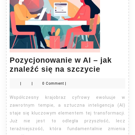
Pozycjonowanie w AI – jak
Pozycjo
znaleźć się na szczycie
w
|
|
0 Comment
|
AI
–
Współczesny krajobraz cyfrowy ewoluuje w
jak
zawrotnym tempie, a sztuczna inteligencja (AI)
znaleźć
staje się kluczowym elementem tej transformacji.
Już nie jest to odległa przyszłość, lecz
się
teraźniejszość, która fundamentalnie zmienia
na