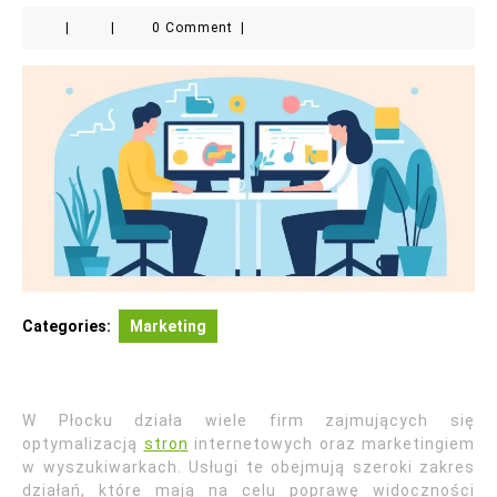
|
|
0 Comment
|
Categories:
Marketing
W Płocku działa wiele firm zajmujących się
optymalizacją
stron
internetowych oraz marketingiem
w wyszukiwarkach. Usługi te obejmują szeroki zakres
działań, które mają na celu poprawę widoczności