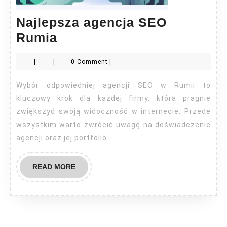
Najlepsza agencja SEO
Najlepsza
Rumia
agencja
|
|
0 Comment
|
SEO
Rumia
Wybór odpowiedniej agencji SEO w Rumii to
kluczowy krok dla każdej firmy, która pragnie
zwiększyć swoją widoczność w internecie. Przede
wszystkim warto zwrócić uwagę na doświadczenie
agencji oraz jej portfolio.
READ
READ MORE
MORE