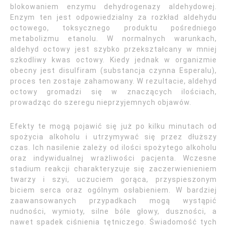
blokowaniem enzymu dehydrogenazy aldehydowej.
Enzym ten jest odpowiedzialny za rozkład aldehydu
octowego, toksycznego produktu pośredniego
metabolizmu etanolu. W normalnych warunkach,
aldehyd octowy jest szybko przekształcany w mniej
szkodliwy kwas octowy. Kiedy jednak w organizmie
obecny jest disulfiram (substancja czynna Esperalu),
proces ten zostaje zahamowany. W rezultacie, aldehyd
octowy gromadzi się w znaczących ilościach,
prowadząc do szeregu nieprzyjemnych objawów.
Efekty te mogą pojawić się już po kilku minutach od
spożycia alkoholu i utrzymywać się przez dłuższy
czas. Ich nasilenie zależy od ilości spożytego alkoholu
oraz indywidualnej wrażliwości pacjenta. Wczesne
stadium reakcji charakteryzuje się zaczerwienieniem
twarzy i szyi, uczuciem gorąca, przyspieszonym
biciem serca oraz ogólnym osłabieniem. W bardziej
zaawansowanych przypadkach mogą wystąpić
nudności, wymioty, silne bóle głowy, duszności, a
nawet spadek ciśnienia tętniczego. Świadomość tych