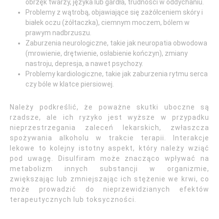
obrzęk twarzy, języka lub gardła, trudności w oddychaniu.
Problemy z wątrobą, objawiające się zażółceniem skóry i
białek oczu (żółtaczka), ciemnym moczem, bólem w
prawym nadbrzuszu.
Zaburzenia neurologiczne, takie jak neuropatia obwodowa
(mrowienie, drętwienie, osłabienie kończyn), zmiany
nastroju, depresja, a nawet psychozy.
Problemy kardiologiczne, takie jak zaburzenia rytmu serca
czy bóle w klatce piersiowej.
Należy podkreślić, że poważne skutki uboczne są
rzadsze, ale ich ryzyko jest wyższe w przypadku
nieprzestrzegania zaleceń lekarskich, zwłaszcza
spożywania alkoholu w trakcie terapii. Interakcje
lekowe to kolejny istotny aspekt, który należy wziąć
pod uwagę. Disulfiram może znacząco wpływać na
metabolizm innych substancji w organizmie,
zwiększając lub zmniejszając ich stężenie we krwi, co
może prowadzić do nieprzewidzianych efektów
terapeutycznych lub toksyczności.