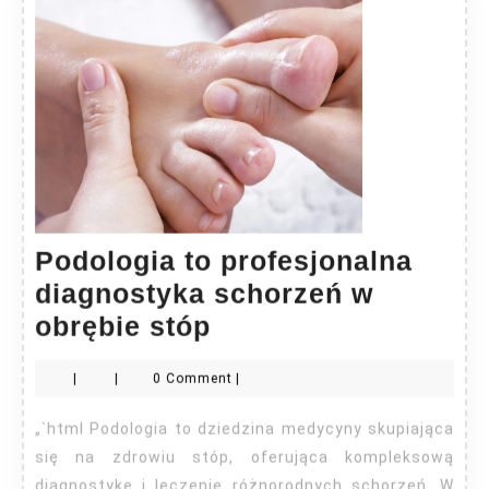
Podologia to profesjonalna
diagnostyka schorzeń w
Podologia
obrębie stóp
to
|
|
0 Comment
|
profesjonalna
diagnostyka
„`html Podologia to dziedzina medycyny skupiająca
schorzeń
się na zdrowiu stóp, oferująca kompleksową
diagnostykę i leczenie różnorodnych schorzeń. W