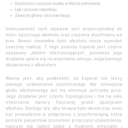
Duszności i uczucie ucisku w klatce piersiowej.
Lęk i uczucie niepokoju.
Zawroty głowy i dezorientacja.
Intensywność tych objawów jest proporcjonalna do
ilości spożytego alkoholu oraz stężenia disulfiramu we
krwi. Nawet niewielka ilość alkoholu może wywołać
znaczną reakcję. Z tego powodu Esperal jest często
nazywany „lekiem odstraszającym”, ponieważ jego
działanie opiera się na wywołaniu silnego, negatywnego
skojarzenia z alkoholem.
Ważne jest, aby podkreślić, że Esperal nie leczy
samego uzależnienia psychicznego. Nie zmniejsza
głodu alkoholowego ani nie eliminuje potrzeby picia.
Jego działanie jest czysto fizjologiczne i ma na celu
stworzenie bariery fizycznej przed spożyciem
alkoholu. Dlatego też, aby terapia była skuteczna, musi
być prowadzona w połączeniu z psychoterapią, która
pomoże pacjentowi zrozumieć przyczyny uzależnienia,
nauczyć się radzić sobie z trudnymi emocjami i