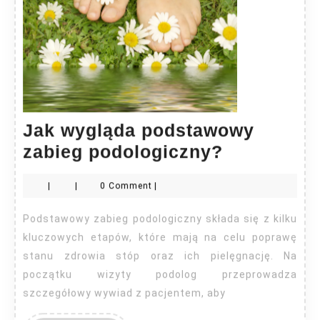
Jak wygląda podstawowy
Jak
zabieg podologiczny?
wygląda
|
|
0 Comment
|
podstawo
zabieg
Podstawowy zabieg podologiczny składa się z kilku
podologic
kluczowych etapów, które mają na celu poprawę
stanu zdrowia stóp oraz ich pielęgnację. Na
początku wizyty podolog przeprowadza
szczegółowy wywiad z pacjentem, aby