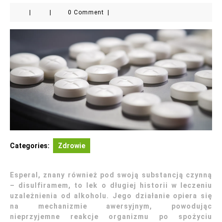
|
|
0 Comment
|
Categories:
Zdrowie
Esperal, znany również pod swoją substancją czynną
– disulfiramem, to lek o długiej historii w leczeniu
uzależnienia od alkoholu. Jego działanie opiera się
na mechanizmie awersyjnym, powodując
nieprzyjemne reakcje organizmu po spożyciu