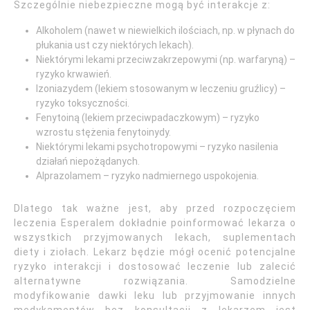
Szczególnie niebezpieczne mogą być interakcje z:
Alkoholem (nawet w niewielkich ilościach, np. w płynach do
płukania ust czy niektórych lekach).
Niektórymi lekami przeciwzakrzepowymi (np. warfaryną) –
ryzyko krwawień.
Izoniazydem (lekiem stosowanym w leczeniu gruźlicy) –
ryzyko toksyczności.
Fenytoiną (lekiem przeciwpadaczkowym) – ryzyko
wzrostu stężenia fenytoinydy.
Niektórymi lekami psychotropowymi – ryzyko nasilenia
działań niepożądanych.
Alprazolamem – ryzyko nadmiernego uspokojenia.
Dlatego tak ważne jest, aby przed rozpoczęciem
leczenia Esperalem dokładnie poinformować lekarza o
wszystkich przyjmowanych lekach, suplementach
diety i ziołach. Lekarz będzie mógł ocenić potencjalne
ryzyko interakcji i dostosować leczenie lub zalecić
alternatywne rozwiązania. Samodzielne
modyfikowanie dawki leku lub przyjmowanie innych