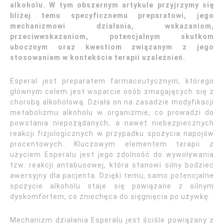
alkoholu. W tym obszernym artykule przyjrzymy się
bliżej temu specyficznemu preparatowi, jego
mechanizmowi działania, wskazaniom,
przeciwwskazaniom, potencjalnym skutkom
ubocznym oraz kwestiom związanym z jego
stosowaniem w kontekście terapii uzależnień.
Esperal jest preparatem farmaceutycznym, którego
głównym celem jest wsparcie osób zmagających się z
chorobą alkoholową. Działa on na zasadzie modyfikacji
metabolizmu alkoholu w organizmie, co prowadzi do
powstania niepożądanych, a nawet niebezpiecznych
reakcji fizjologicznych w przypadku spożycia napojów
procentowych. Kluczowym elementem terapii z
użyciem Esperalu jest jego zdolność do wywoływania
tzw. reakcji antabusowej, która stanowi silny bodziec
awersyjny dla pacjenta. Dzięki temu, samo potencjalne
spożycie alkoholu staje się powiązane z silnym
dyskomfortem, co zniechęca do sięgnięcia po używkę.
Mechanizm działania Esperalu jest ściśle powiązany z