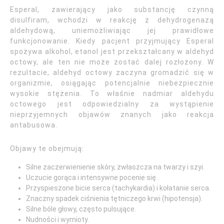
Esperal, zawierający jako substancję czynną
disulfiram, wchodzi w reakcję z dehydrogenazą
aldehydową, uniemożliwiając jej prawidłowe
funkcjonowanie. Kiedy pacjent przyjmujący Esperal
spożywa alkohol, etanol jest przekształcany w aldehyd
octowy, ale ten nie może zostać dalej rozłożony. W
rezultacie, aldehyd octowy zaczyna gromadzić się w
organizmie, osiągając potencjalnie niebezpiecznie
wysokie stężenia. To właśnie nadmiar aldehydu
octowego jest odpowiedzialny za wystąpienie
nieprzyjemnych objawów znanych jako reakcja
antabusowa.
Objawy te obejmują:
Silne zaczerwienienie skóry, zwłaszcza na twarzy i szyi.
Uczucie gorąca i intensywne pocenie się.
Przyspieszone bicie serca (tachykardia) i kołatanie serca.
Znaczny spadek ciśnienia tętniczego krwi (hipotensja).
Silne bóle głowy, często pulsujące.
Nudności i wymioty.