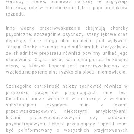
wątroby i nerek, ponieważ narządy te odgrywają
kluczową rolę w metabolizmie leku i jego produktów
rozpadu.
Inne ważne przeciwwskazania obejmują choroby
psychiczne, szczególnie psychozy, stany lękowe oraz
depresję, które mogą ulec nasileniu pod wpływem
terapii. Osoby uczulone na disulfiram lub którykolwiek
ze składników preparatu również powinny unikać jego
stosowania. Ciąża i okres karmienia piersią to kolejne
stany, w których Esperal jest przeciwwskazany ze
względu na potencjalne ryzyko dla płodu i niemowlęcia.
Szczególną ostrożność należy zachować również w
przypadku pacjentów przyjmujących inne leki.
Disulfiram może wchodzić w interakcje z wieloma
substancjami czynnymi, m.in. z lekami
przeciwzakrzepowymi, niektórymi antybiotykami,
lekami przeciwpadaczkowymi czy środkami
psychotropowymi. Lekarz przepisujący Esperal musi
być poinformowany o wszystkich przyjmowanych