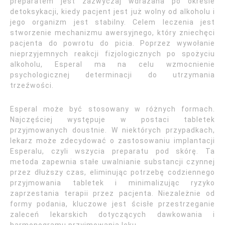
preparatem jest zazwyczaj wdrażana po okresie
detoksykacji, kiedy pacjent jest już wolny od alkoholu i
jego organizm jest stabilny. Celem leczenia jest
stworzenie mechanizmu awersyjnego, który zniechęci
pacjenta do powrotu do picia. Poprzez wywołanie
nieprzyjemnych reakcji fizjologicznych po spożyciu
alkoholu, Esperal ma na celu wzmocnienie
psychologicznej determinacji do utrzymania
trzeźwości.
Esperal może być stosowany w różnych formach.
Najczęściej występuje w postaci tabletek
przyjmowanych doustnie. W niektórych przypadkach,
lekarz może zdecydować o zastosowaniu implantacji
Esperalu, czyli wszycia preparatu pod skórę. Ta
metoda zapewnia stałe uwalnianie substancji czynnej
przez dłuższy czas, eliminując potrzebę codziennego
przyjmowania tabletek i minimalizując ryzyko
zaprzestania terapii przez pacjenta. Niezależnie od
formy podania, kluczowe jest ścisłe przestrzeganie
zaleceń lekarskich dotyczących dawkowania i