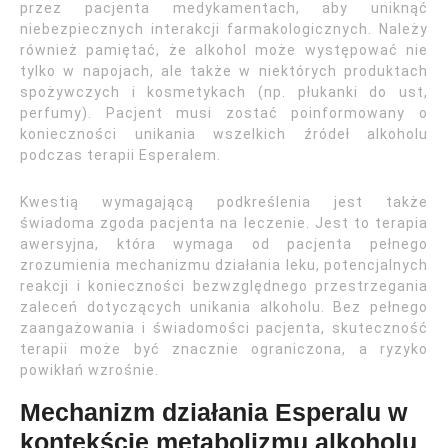
przez pacjenta medykamentach, aby uniknąć
niebezpiecznych interakcji farmakologicznych. Należy
również pamiętać, że alkohol może występować nie
tylko w napojach, ale także w niektórych produktach
spożywczych i kosmetykach (np. płukanki do ust,
perfumy). Pacjent musi zostać poinformowany o
konieczności unikania wszelkich źródeł alkoholu
podczas terapii Esperalem.
Kwestią wymagającą podkreślenia jest także
świadoma zgoda pacjenta na leczenie. Jest to terapia
awersyjna, która wymaga od pacjenta pełnego
zrozumienia mechanizmu działania leku, potencjalnych
reakcji i konieczności bezwzględnego przestrzegania
zaleceń dotyczących unikania alkoholu. Bez pełnego
zaangażowania i świadomości pacjenta, skuteczność
terapii może być znacznie ograniczona, a ryzyko
powikłań wzrośnie.
Mechanizm działania Esperalu w
kontekście metabolizmu alkoholu