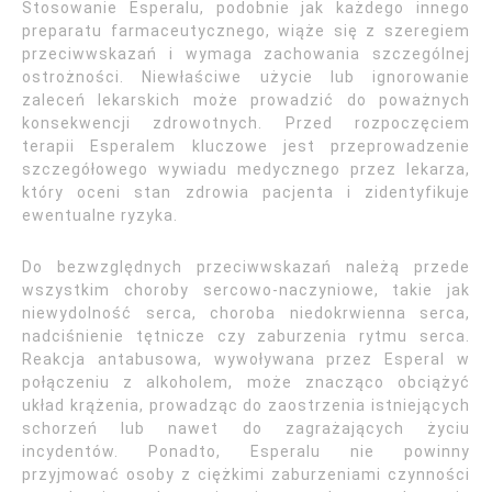
Stosowanie Esperalu, podobnie jak każdego innego
preparatu farmaceutycznego, wiąże się z szeregiem
przeciwwskazań i wymaga zachowania szczególnej
ostrożności. Niewłaściwe użycie lub ignorowanie
zaleceń lekarskich może prowadzić do poważnych
konsekwencji zdrowotnych. Przed rozpoczęciem
terapii Esperalem kluczowe jest przeprowadzenie
szczegółowego wywiadu medycznego przez lekarza,
który oceni stan zdrowia pacjenta i zidentyfikuje
ewentualne ryzyka.
Do bezwzględnych przeciwwskazań należą przede
wszystkim choroby sercowo-naczyniowe, takie jak
niewydolność serca, choroba niedokrwienna serca,
nadciśnienie tętnicze czy zaburzenia rytmu serca.
Reakcja antabusowa, wywoływana przez Esperal w
połączeniu z alkoholem, może znacząco obciążyć
układ krążenia, prowadząc do zaostrzenia istniejących
schorzeń lub nawet do zagrażających życiu
incydentów. Ponadto, Esperalu nie powinny
przyjmować osoby z ciężkimi zaburzeniami czynności