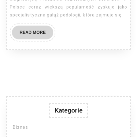
w
Polsce coraz większą popularność zyskuje jako
obrębie
specjalistyczna gałąź podologii, która zajmuje się
stóp
READ
READ MORE
MORE
Kategorie
Biznes