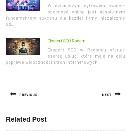
W dzisiejszym cyfrowym świecie
obecność online jest absolutnym
fundamentem sukcesu dla każdej firmy, niezależnie
od…
Ekspert SEO Radom
Ekspert SEO w Radomiu oferuje
szereg usług, które mają na celu
poprawę widoczności stron internetowych…
Nawigacja
wpisu
PREVIOUS
NEXT
Previous
Next
post:
post:
Related Post