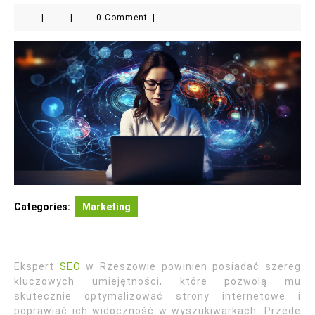
|
|
0 Comment
|
Categories:
Marketing
Ekspert
SEO
w Rzeszowie powinien posiadać szereg
kluczowych umiejętności, które pozwolą mu
skutecznie optymalizować strony internetowe i
poprawiać ich widoczność w wyszukiwarkach. Przede