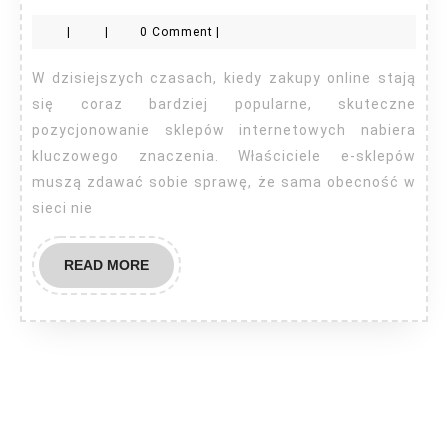
pozycjonowanie
|
|
0 Comment
|
sklepów
internetowych
W dzisiejszych czasach, kiedy zakupy online stają
–
się coraz bardziej popularne, skuteczne
czy
pozycjonowanie sklepów internetowych nabiera
kluczowego znaczenia. Właściciele e-sklepów
się
muszą zdawać sobie sprawę, że sama obecność w
opłaca?
sieci nie
READ
READ MORE
MORE