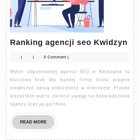
Ra
Ranking agencji seo Kwidzyn
age
|
|
0 Comment
|
se
Kw
Wybór odpowiedniej agencji SEO w Kwidzynie to
kluczowy krok dla każdej firmy, która pragnie
zwiększyć swoją widoczność w internecie. Przede
wszystkim warto zwrócić uwagę na doświadczenie
agencji oraz jej portfolio.
READ
READ MORE
MORE