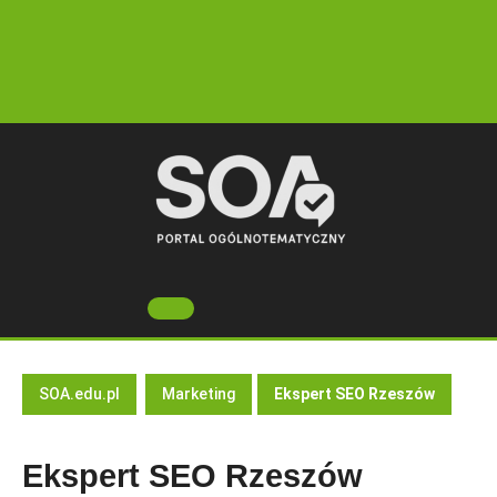
Skip
to
content
Open
Button
SOA.edu.pl
Marketing
Ekspert SEO Rzeszów
Ekspert SEO Rzeszów