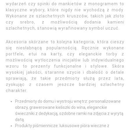
wydarzeń czy spinki do mankietów z monogramem to
klasyczne wybory, które nigdy nie wychodzą z mody.
Wykonane ze szlachetnych kruszców, takich jak złoto
czy srebro, z możliwością dodania kamieni
szlachetnych, stanowią wyrafinowany symbol uczuć.
Akcesoria skórzane to kolejna kategoria, która cieszy
się niesłabnącą popularnością. Ręcznie wykonane
portfele, etui na karty, czy eleganckie torby z
możliwością wytłoczenia inicjałów lub indywidualnego
wzoru to prezenty funkcjonalne i stylowe. Skóra
wysokiej jakości, staranne szycie i dbałość o detale
sprawiają, że takie przedmioty służą przez lata,
zyskując z czasem jeszcze bardziej szlachetny
charakter.
Przedmioty do domu i wystroju wnętrz: personalizowane
obrazy, grawerowane kieliszki do wina, eleganckie
świeczniki z dedykacją, ozdobne ramki na zdjęcia z wyrytą
datą.
Produkty piśmiennicze: luksusowe pióra wieczne z