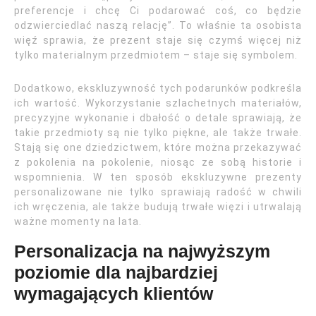
preferencje i chcę Ci podarować coś, co będzie
odzwierciedlać naszą relację”. To właśnie ta osobista
więź sprawia, że prezent staje się czymś więcej niż
tylko materialnym przedmiotem – staje się symbolem.
Dodatkowo, ekskluzywność tych podarunków podkreśla
ich wartość. Wykorzystanie szlachetnych materiałów,
precyzyjne wykonanie i dbałość o detale sprawiają, że
takie przedmioty są nie tylko piękne, ale także trwałe.
Stają się one dziedzictwem, które można przekazywać
z pokolenia na pokolenie, niosąc ze sobą historie i
wspomnienia. W ten sposób ekskluzywne prezenty
personalizowane nie tylko sprawiają radość w chwili
ich wręczenia, ale także budują trwałe więzi i utrwalają
ważne momenty na lata.
Personalizacja na najwyższym
poziomie dla najbardziej
wymagających klientów