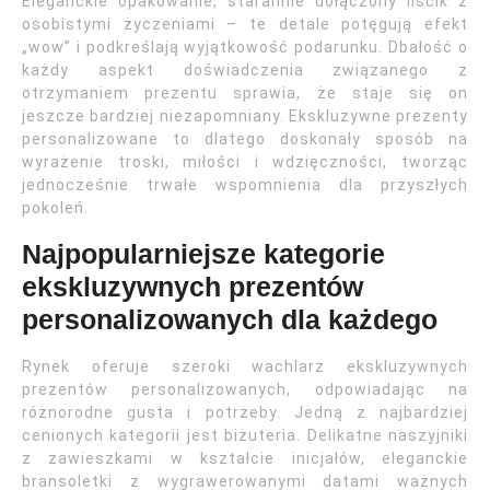
Eleganckie opakowanie, starannie dołączony liścik z
osobistymi życzeniami – te detale potęgują efekt
„wow” i podkreślają wyjątkowość podarunku. Dbałość o
każdy aspekt doświadczenia związanego z
otrzymaniem prezentu sprawia, że staje się on
jeszcze bardziej niezapomniany. Ekskluzywne prezenty
personalizowane to dlatego doskonały sposób na
wyrażenie troski, miłości i wdzięczności, tworząc
jednocześnie trwałe wspomnienia dla przyszłych
pokoleń.
Najpopularniejsze kategorie
ekskluzywnych prezentów
personalizowanych dla każdego
Rynek oferuje szeroki wachlarz ekskluzywnych
prezentów personalizowanych, odpowiadając na
różnorodne gusta i potrzeby. Jedną z najbardziej
cenionych kategorii jest biżuteria. Delikatne naszyjniki
z zawieszkami w kształcie inicjałów, eleganckie
bransoletki z wygrawerowanymi datami ważnych