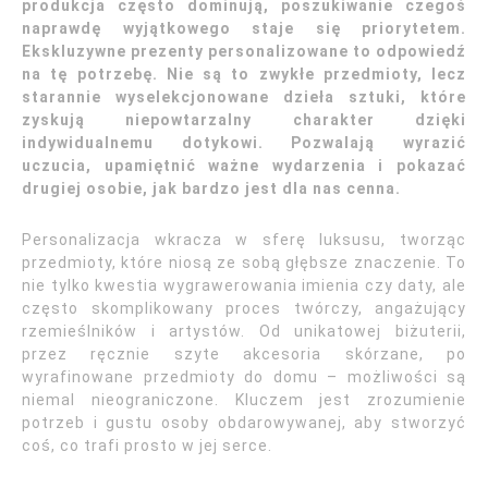
produkcja często dominują, poszukiwanie czegoś
naprawdę wyjątkowego staje się priorytetem.
Ekskluzywne prezenty personalizowane to odpowiedź
na tę potrzebę. Nie są to zwykłe przedmioty, lecz
starannie wyselekcjonowane dzieła sztuki, które
zyskują niepowtarzalny charakter dzięki
indywidualnemu dotykowi. Pozwalają wyrazić
uczucia, upamiętnić ważne wydarzenia i pokazać
drugiej osobie, jak bardzo jest dla nas cenna.
Personalizacja wkracza w sferę luksusu, tworząc
przedmioty, które niosą ze sobą głębsze znaczenie. To
nie tylko kwestia wygrawerowania imienia czy daty, ale
często skomplikowany proces twórczy, angażujący
rzemieślników i artystów. Od unikatowej biżuterii,
przez ręcznie szyte akcesoria skórzane, po
wyrafinowane przedmioty do domu – możliwości są
niemal nieograniczone. Kluczem jest zrozumienie
potrzeb i gustu osoby obdarowywanej, aby stworzyć
coś, co trafi prosto w jej serce.