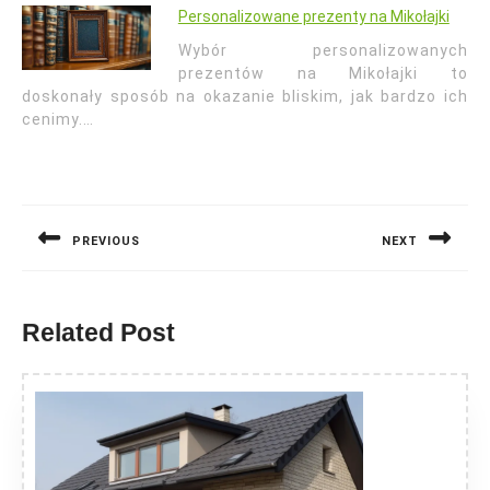
Personalizowane prezenty na Mikołajki
Wybór personalizowanych
prezentów na Mikołajki to
doskonały sposób na okazanie bliskim, jak bardzo ich
cenimy.…
Nawigacja
wpisu
PREVIOUS
NEXT
Previous
Next
post:
post:
Related Post