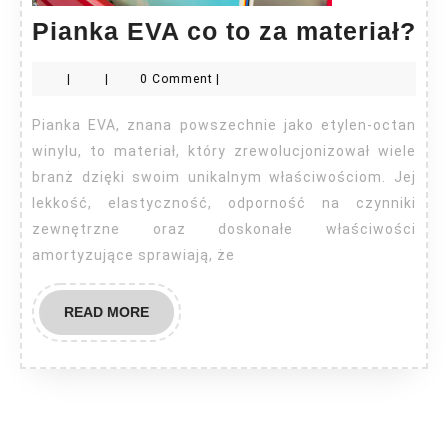
Pi
Pianka EVA co to za materiał?
E
|
|
0 Comment
|
co
to
Pianka EVA, znana powszechnie jako etylen-octan
za
winylu, to materiał, który zrewolucjonizował wiele
ma
branż dzięki swoim unikalnym właściwościom. Jej
lekkość, elastyczność, odporność na czynniki
zewnętrzne oraz doskonałe właściwości
amortyzujące sprawiają, że
READ
READ MORE
MORE