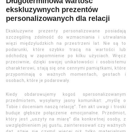
Długoterminowa wartość
ekskluzywnych prezentów
personalizowanych dla relacji
Ekskluzywne prezenty personalizowane posiadają
szczególną zdolność do wzmacniania i utrwalania
więzi międzyludzkich na przestrzeni lat. Nie są to
podarunki, które szybko tracą na wartości lub
odchodzą w zapomnienie po kilku użyciach. Wręcz
przeciwnie, dzięki swojej unikatowości i osobistemu
charakterowi, stają się one cennymi pamiątkami, które
przypominają o ważnych momentach, gestach i
osobach, które je podarowały.
Kiedy obdarowujemy kogoś spersonalizowanym
przedmiotem, wysyłamy jasny komunikat: „myślę o
Tobie i doceniam naszą relację”. Ten akt uwagi i troski
buduje głębsze połączenie emocjonalne. Przedmiot,
który jest „uszyty na miarę” dla konkretnej osoby, z
uwzględnieniem jej gustu, zainteresowań czy ważnych
dat, staje się czymś więcej niż tylko materialnym