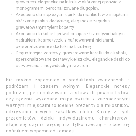
grawerem, eleganckie notatniki w skórzanej oprawie z
monogramem, personalizowane długopisy.
Akcesoria dla mężczyzn: spinki do mankietów z inicjałami,
skórzane paski z dedykacją, eleganckie zegarki z
grawerowanym tyłem koperty.
Akcesoria dla kobiet: jedwabne apaszki z indywidualnym
nadrukiem, kosmetyczki z haftowanymi inicjałami,
personalizowane szkatułki na biżuterię.
Degustacyjne zestawy: grawerowane karafki do alkoholu,
spersonalizowane zestawy kieliszków, eleganckie deski do
serwowania z indywidualnym wzorem.
Nie można zapomnieć o produktach związanych z
podróżami i czasem wolnym. Eleganckie notesy
podróżne, personalizowane zestawy do pisania listów,
czy ręcznie wykonane mapy świata z zaznaczonymi
ważnymi miejscami to idealne prezenty dla miłośników
odkrywania nowych zakątków globu. Każdy z tych
przedmiotów, dzięki indywidualnemu charakterowi,
staje się czymś więcej niż tylko rzeczą – staje się
nośnikiem wspomnień i emocji.