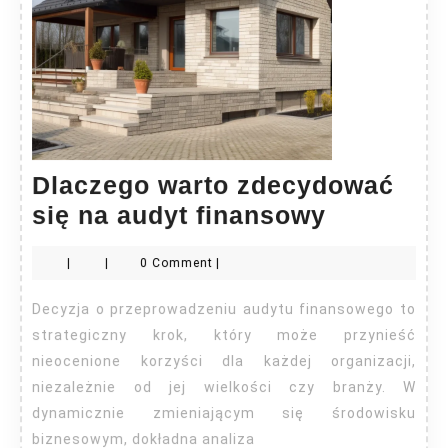
Dlaczego warto zdecydować
Dlaczego
się na audyt finansowy
warto
|
|
0 Comment
|
zdecydo
się
Decyzja o przeprowadzeniu audytu finansowego to
na
strategiczny krok, który może przynieść
audyt
nieocenione korzyści dla każdej organizacji,
niezależnie od jej wielkości czy branży. W
finansow
dynamicznie zmieniającym się środowisku
biznesowym, dokładna analiza