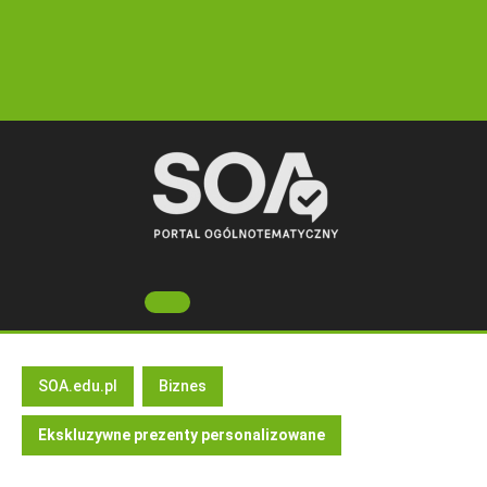
Skip
to
content
Open
Button
SOA.edu.pl
Biznes
Ekskluzywne prezenty personalizowane