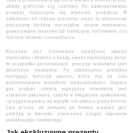
często proponowane są różne warianty kolorystyczne,
układy graficzne czy rozmiary. Po zaakceptowaniu
projektu rozpoczyna się właściwa produkcja. W
zależności od rodzaju prezentu, może to obejmować
precyzyjną obróbkę materiałów, ręczne malowanie,
grawerowanie laserowe lub tradycyjne, haftowanie, czy
też inne techniki rzemieślnicze.
Kluczowe jest stosowanie najwyższej jakości
materiałów i dbałość o każdy, nawet najmniejszy detal.
W przypadku personalizacji, precyzja wykonania jest
absolutnie niezbędna. Po zakończeniu produkcji
następuje kontrola jakości, która ma na celu
wyeliminowanie wszelkich niedoskonałości. Dopiero
gdy produkt spełnia najwyższe standardy, jest
starannie pakowany, często w eleganckie opakowanie,
i przygotowywany do wysyłki lub odbioru przez klienta.
Cały proces, od pomysłu po finalny produkt, jest
podróżą w kierunku stworzenia czegoś naprawdę
unikatowego i osobistego.
Jak ekskluzywne prezenty