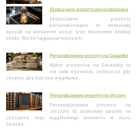
Ekskluzywne prezenty personalizowane
Ekskluzywne prezenty
personalizowane to doskonały
sposób na wyrażenie uczuć oraz docenienie bliskiej
osoby. Wśród najpopularniejszych…
Personalizowane prezenty na Gwiazdkę
Wybór prezentów na Gwiazdkę to
nie lada wyzwanie, zwłaszcza gdy
chcemy, aby były one wyjątkowe…
Personalizowane prezenty na chrzciny
Personalizowane prezenty na
chrzciny to doskonały sposób na
uczczenie tego wyjątkowego momentu w życiu
dziecka…