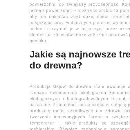
powierzchni, co zwiększy przyczepność. Kol
jedną z powierzchni – można to zrobić za pomoc
aby nie nakładać zbyt dużej ilości materi
połączenia oraz widocznych plam po wyschnię
siebie i utrzymać je w tej pozycji przez okr
klamer lub zacisków może znacznie poprawić j
nacisku.
Jakie są najnowsze tr
do drewna?
Produkcja klejów do drewna stale ewoluuje 
rosnącą świadomość ekologiczną konsume
ekologicznych i biodegradowalnych formuł,
naturalne. Producenci coraz częściej sięgają
produkcję mniej szkodliwych dla zdrowia pr
tworzenie innowacyjnych formuł o zwiększo
temperatur – takie produkty są szczegó
meblarskim. Również technologie samona