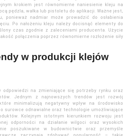
ejnym krokiem jest równomierne naniesienie kleju na
ą pędzla, wałka lub pistoletu do aplikacji. Ważne jest,
ału, ponieważ nadmiar może prowadzić do osłabienia
ciu. Po nałożeniu kleju należy docisnąć elementy do
eślony czas zgodnie z zaleceniami producenta. Użycie
akość połączenia poprzez równomierne rozłożenie siły
endy w produkcji klejów
w odpowiedzi na zmieniające się potrzeby rynku oraz
ntów. Jednym z najnowszych trendów jest rozwój
 które minimalizują negatywny wpływ na środowisko
 po surowce odnawialne oraz technologie umożliwiające
oduktów. Kolejnym istotnym kierunkiem rozwoju jest
nej odporności na działanie wilgoci oraz wysokich
lnie poszukiwane w budownictwie oraz przemyśle
prawcze zaczynają zdobywać popularność – takie