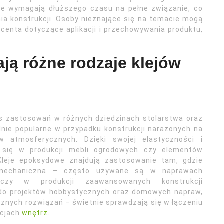
eje wymagają dłuższego czasu na pełne związanie, co
a konstrukcji. Osoby nieznające się na temacie mogą
centa dotyczące aplikacji i przechowywania produktu,
ją różne rodzaje klejów
es zastosowań w różnych dziedzinach stolarstwa oraz
lnie popularne w przypadku konstrukcji narażonych na
w atmosferycznych. Dzięki swojej elastyczności i
 się w produkcji mebli ogrodowych czy elementów
 Kleje epoksydowe znajdują zastosowanie tam, gdzie
 mechaniczna – często używane są w naprawach
czy w produkcji zaawansowanych konstrukcji
e do projektów hobbystycznych oraz domowych napraw,
cznych rozwiązań – świetnie sprawdzają się w łączeniu
acjach
wnętrz
.