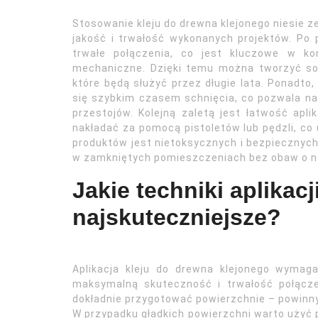
Stosowanie kleju do drewna klejonego niesie z
jakość i trwałość wykonanych projektów. Po 
trwałe połączenia, co jest kluczowe w ko
mechaniczne. Dzięki temu można tworzyć so
które będą służyć przez długie lata. Ponadto
się szybkim czasem schnięcia, co pozwala na
przestojów. Kolejną zaletą jest łatwość apl
nakładać za pomocą pistoletów lub pędzli, co
produktów jest nietoksycznych i bezpiecznych
w zamkniętych pomieszczeniach bez obaw o ne
Jakie techniki aplikac
najskuteczniejsze?
Aplikacja kleju do drewna klejonego wymag
maksymalną skuteczność i trwałość połącze
dokładnie przygotować powierzchnie – powinny 
W przypadku gładkich powierzchni warto użyć 