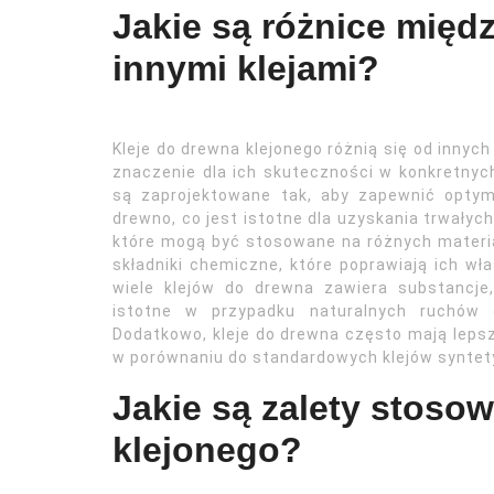
Jakie są różnice międ
innymi klejami?
Kleje do drewna klejonego różnią się od inny
znaczenie dla ich skuteczności w konkretnyc
są zaprojektowane tak, aby zapewnić optym
drewno, co jest istotne dla uzyskania trwałyc
które mogą być stosowane na różnych materia
składniki chemiczne, które poprawiają ich wł
wiele klejów do drewna zawiera substancje,
istotne w przypadku naturalnych ruchów 
Dodatkowo, kleje do drewna często mają leps
w porównaniu do standardowych klejów syntet
Jakie są zalety stoso
klejonego?