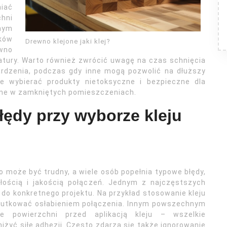
niać
hni
tnym
ików
Drewno klejone jaki klej?
wno
atury. Warto również zwrócić uwagę na czas schnięcia
ardzenia, podczas gdy inne mogą pozwolić na dłuższy
e wybierać produkty nietoksyczne i bezpieczne dla
ane w zamkniętych pomieszczeniach.
łędy przy wyborze kleju
 może być trudny, a wiele osób popełnia typowe błędy,
ością i jakością połączeń. Jednym z najczęstszych
 do konkretnego projektu. Na przykład stosowanie kleju
kutkować osłabieniem połączenia. Innym powszechnym
e powierzchni przed aplikacją kleju – wszelkie
żyć siłę adhezji. Często zdarza się także ignorowanie