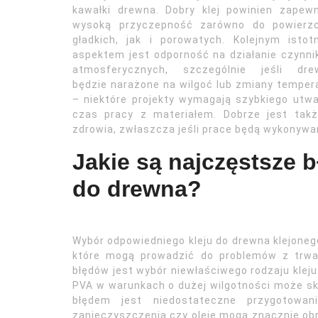
kawałki drewna. Dobry klej powinien zapew
wysoką przyczepność zarówno do powierzc
gładkich, jak i porowatych. Kolejnym isto
aspektem jest odporność na działanie czynn
atmosferycznych, szczególnie jeśli dre
będzie narażone na wilgoć lub zmiany temper
– niektóre projekty wymagają szybkiego utw
czas pracy z materiałem. Dobrze jest takż
zdrowia, zwłaszcza jeśli prace będą wykonyw
Jakie są najczęstsze b
do drewna?
Wybór odpowiedniego kleju do drewna klejonego
które mogą prowadzić do problemów z trwał
błędów jest wybór niewłaściwego rodzaju kleju
PVA w warunkach o dużej wilgotności może s
błędem jest niedostateczne przygotowani
zanieczyszczenia czy oleje mogą znacznie obni