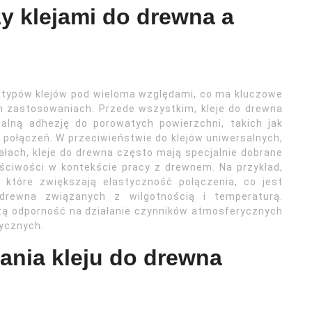
zy klejami do drewna a
ch typów klejów pod wieloma względami, co ma kluczowe
h zastosowaniach. Przede wszystkim, kleje do drewna
alną adhezję do porowatych powierzchni, takich jak
h połączeń. W przeciwieństwie do klejów uniwersalnych,
łach, kleje do drewna często mają specjalnie dobrane
aściwości w kontekście pracy z drewnem. Na przykład,
 które zwiększają elastyczność połączenia, co jest
drewna związanych z wilgotnością i temperaturą.
zą odporność na działanie czynników atmosferycznych
ycznych.
wania kleju do drewna