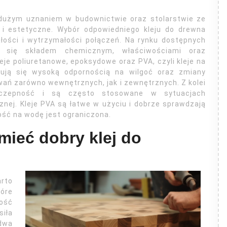
ę dużym uznaniem w budownictwie oraz stolarstwie ze
i estetyczne. Wybór odpowiedniego kleju do drewna
ałości i wytrzymałości połączeń. Na rynku dostępnych
ią się składem chemicznym, właściwościami oraz
eje poliuretanowe, epoksydowe oraz PVA, czyli kleje na
yzują się wysoką odpornością na wilgoć oraz zmiany
wań zarówno wewnętrznych, jak i zewnętrznych. Z kolei
zyczepność i są często stosowane w sytuacjach
ej. Kleje PVA są łatwe w użyciu i dobrze sprawdzają
ość na wodę jest ograniczona.
mieć dobry klej do
rto
tóre
łość
siła
 dwa