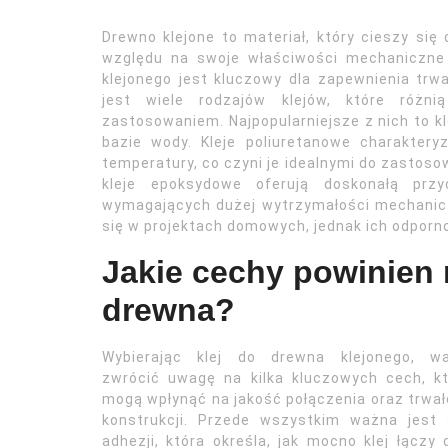
Drewno klejone to materiał, który cieszy si
względu na swoje właściwości mechaniczne 
klejonego jest kluczowy dla zapewnienia trw
jest wiele rodzajów klejów, które różn
zastosowaniem. Najpopularniejsze z nich to kl
bazie wody. Kleje poliuretanowe charakter
temperatury, co czyni je idealnymi do zastoso
kleje epoksydowe oferują doskonałą pr
wymagających dużej wytrzymałości mechaniczn
się w projektach domowych, jednak ich odporn
Jakie cechy powinien 
drewna?
Wybierając klej do drewna klejonego, wa
zwrócić uwagę na kilka kluczowych cech, k
mogą wpłynąć na jakość połączenia oraz trwa
konstrukcji. Przede wszystkim ważna jest 
adhezji, która określa, jak mocno klej łączy