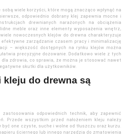
e sobą wiele korzyści, które mogą znacząco wpłynąć na
pierwsze, odpowiednio dobrany klej zapewnia mocne i
nstrukcjach drewnianych narażonych na obciążenia
lidne meble oraz inne elementy wyposażenia wnętrz,
, wiele nowoczesnych klejów do drewna charakteryzuje
 efektywne zarządzanie czasem pracy i minimalizację
ikacji – większość dostępnych na rynku klejów można
 ułatwia precyzyjne dozowanie. Dodatkowo wiele z tych
 dla zdrowia, co sprawia, że można je stosować nawet
gatywne skutki dla użytkowników.
ji kleju do drewna są
a zastosowania odpowiednich technik, aby zapewnić
ń. Przede wszystkim przed nałożeniem kleju należy
być one czyste, suche i wolne od tłuszczu oraz kurzu.
papieru ściernego lub innego narzędzia do zmatowienia