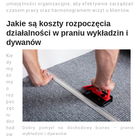
umiejętności organizacyjne, aby efektywnie zarządzać
czasem pracy oraz harmonogramem wizyt u klientów.
Jakie są koszty rozpoczęcia
działalności w praniu wykładzin i
dywanów
Kie
dy
my
śli
my
o
roz
poc
zęc
iu
doc
Dobry pomysł na dochodowy biznes – pranie
hod
wykładzin i dywanów
ow