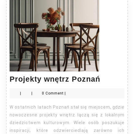
Projekty
Projekty wnętrz Poznań
wnętrz
|
|
0 Comment
|
Poznań
W ostatnich latach Poznań stał się miejscem, gdzie
nowoczesne projekty wnętrz łączą się z lokalnym
dziedzictwem kulturowym. Wiele osób poszukuje
inspiracji, które odzwierciedlają zarówno ich