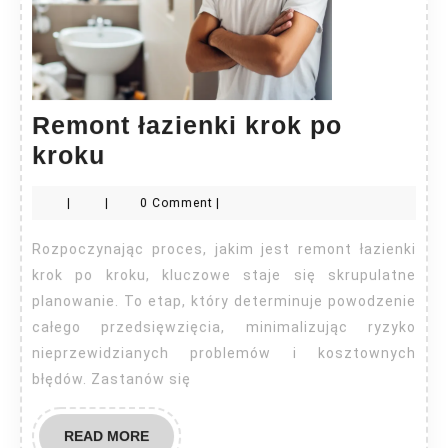
Remont łazienki krok po
Remont
kroku
łazienki
|
|
0 Comment
|
krok
po
Rozpoczynając proces, jakim jest remont łazienki
kroku
krok po kroku, kluczowe staje się skrupulatne
planowanie. To etap, który determinuje powodzenie
całego przedsięwzięcia, minimalizując ryzyko
nieprzewidzianych problemów i kosztownych
błędów. Zastanów się
READ
READ MORE