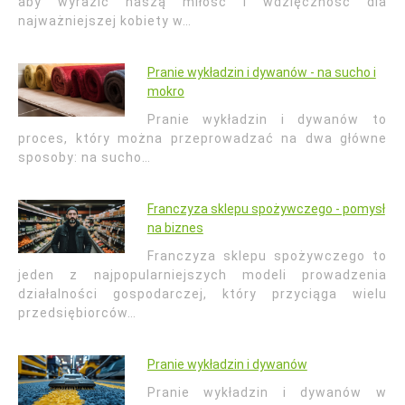
aby wyrazić naszą miłość i wdzięczność dla
najważniejszej kobiety w…
Pranie wykładzin i dywanów - na sucho i
mokro
Pranie wykładzin i dywanów to
proces, który można przeprowadzać na dwa główne
sposoby: na sucho…
Franczyza sklepu spożywczego - pomysł
na biznes
Franczyza sklepu spożywczego to
jeden z najpopularniejszych modeli prowadzenia
działalności gospodarczej, który przyciąga wielu
przedsiębiorców…
Pranie wykładzin i dywanów
Pranie wykładzin i dywanów w