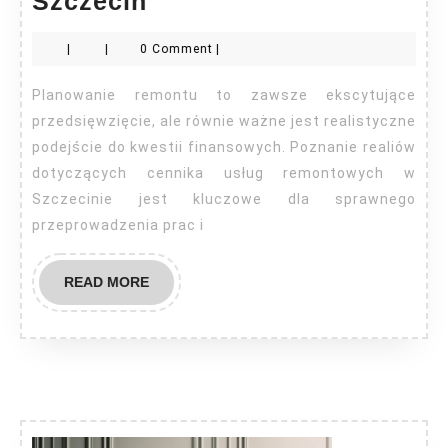
Szczecin
usług
|
|
0 Comment
|
remontowych
Szczecin
Planowanie remontu to zawsze ekscytujące
przedsięwzięcie, ale równie ważne jest realistyczne
podejście do kwestii finansowych. Poznanie realiów
dotyczących cennika usług remontowych w
Szczecinie jest kluczowe dla sprawnego
przeprowadzenia prac i
READ
READ MORE
MORE