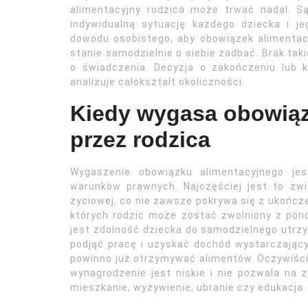
alimentacyjny rodzica może trwać nadal. S
indywidualną sytuację każdego dziecka i j
dowodu osobistego, aby obowiązek alimentac
stanie samodzielnie o siebie zadbać. Brak tak
o świadczenia. Decyzja o zakończeniu lub 
analizuje całokształt okoliczności.
Kiedy wygasa obowiąz
przez rodzica
Wygaszenie obowiązku alimentacyjnego jes
warunków prawnych. Najczęściej jest to zw
życiowej, co nie zawsze pokrywa się z ukończen
których rodzic może zostać zwolniony z po
jest zdolność dziecka do samodzielnego utrzym
podjąć pracę i uzyskać dochód wystarczający
powinno już otrzymywać alimentów. Oczywiście,
wynagrodzenie jest niskie i nie pozwala na 
mieszkanie, wyżywienie, ubranie czy edukacja.