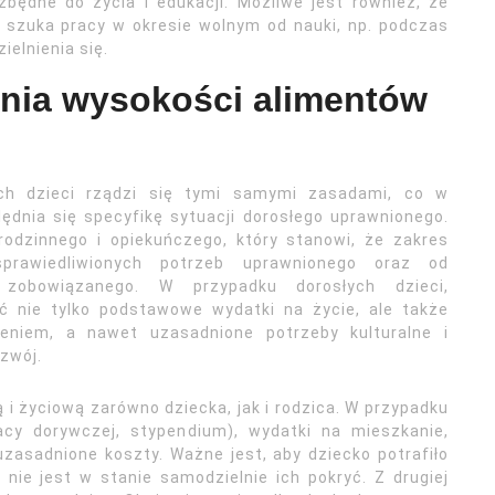
zbędne do życia i edukacji. Możliwe jest również, że
 szuka pracy w okresie wolnym od nauki, np. podczas
elnienia się.
ania wysokości alimentów
ych dzieci rządzi się tymi samymi zasadami, co w
ędnia się specyfikę sytuacji dorosłego uprawnionego.
odzinnego i opiekuńczego, który stanowi, że zakres
prawiedliwionych potrzeb uprawnionego oraz od
zobowiązanego. W przypadku dorosłych dzieci,
ć nie tylko podstawowe wydatki na życie, ale także
zeniem, a nawet uzasadnione potrzeby kulturalne i
ozwój.
i życiową zarówno dziecka, jak i rodzica. W przypadku
acy dorywczej, stypendium), wydatki na mieszkanie,
uzasadnione koszty. Ważne jest, aby dziecko potrafiło
ie jest w stanie samodzielnie ich pokryć. Z drugiej