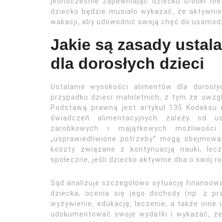
jednocześnie zapewniając dziecku środki nie
dziecko będzie musiało wykazać, że aktywnie
wakacji, aby udowodnić swoją chęć do usamodzi
Jakie są zasady ustal
dla dorosłych dzieci
Ustalanie wysokości alimentów dla dorosł
przypadku dzieci małoletnich, z tym że uwzgl
Podstawą prawną jest artykuł 135 Kodeksu r
świadczeń alimentacyjnych zależy od us
zarobkowych i majątkowych możliwości 
„usprawiedliwione potrzeby” mogą obejmowa
koszty związane z kontynuacją nauki, lec
społeczne, jeśli dziecko aktywnie dba o swój r
Sąd analizuje szczegółowo sytuację finansową 
dziecka, ocenia się jego dochody (np. z pr
wyżywienie, edukację, leczenie, a także inne 
udokumentować swoje wydatki i wykazać, że n