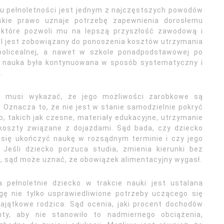
iu pełnoletności jest jednym z najczęstszych powodów
lskie prawo uznaje potrzebę zapewnienia dorosłemu
, które pozwoli mu na lepszą przyszłość zawodową i
al jest zobowiązany do ponoszenia kosztów utrzymania
 policealnej, a nawet w szkole ponadpodstawowej po
by nauka była kontynuowana w sposób systematyczny i
.
ko musi wykazać, że jego możliwości zarobkowe są
 Oznacza to, że nie jest w stanie samodzielnie pokryć
, takich jak czesne, materiały edukacyjne, utrzymanie
 koszty związane z dojazdami. Sąd bada, czy dziecko
 się ukończyć naukę w rozsądnym terminie i czy jego
 Jeśli dziecko porzuca studia, zmienia kierunki bez
i, sąd może uznać, że obowiązek alimentacyjny wygasł.
pełnoletnie dziecko w trakcie nauki jest ustalana
gę nie tylko usprawiedliwione potrzeby uczącego się
ajątkowe rodzica. Sąd ocenia, jaki procent dochodów
y, aby nie stanowiło to nadmiernego obciążenia,