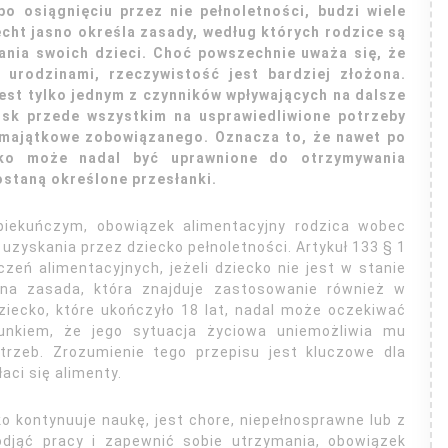
po osiągnięciu przez nie pełnoletności, budzi wiele
echt jasno określa zasady, według których rodzice są
nia swoich dzieci. Choć powszechnie uważa się, że
 urodzinami, rzeczywistość jest bardziej złożona.
jest tylko jednym z czynników wpływających na dalsze
isk przede wszystkim na usprawiedliwione potrzeby
 majątkowe zobowiązanego. Oznacza to, że nawet po
ecko może nadal być uprawnione do otrzymywania
ostaną określone przesłanki.
piekuńczym, obowiązek alimentacyjny rodzica wobec
uzyskania przez dziecko pełnoletności. Artykuł 133 § 1
zeń alimentacyjnych, jeżeli dziecko nie jest w stanie
lna zasada, która znajduje zastosowanie również w
ziecko, które ukończyło 18 lat, nadal może oczekiwać
unkiem, że jego sytuacja życiowa uniemożliwia mu
rzeb. Zrozumienie tego przepisu jest kluczowe dla
aci się alimenty.
ko kontynuuje naukę, jest chore, niepełnosprawne lub z
djąć pracy i zapewnić sobie utrzymania, obowiązek