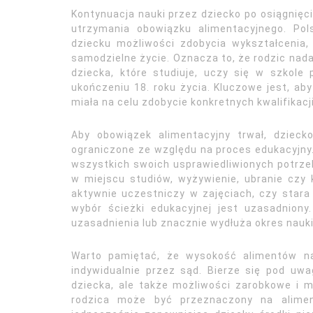
Kontynuacja nauki przez dziecko po osiągnięc
utrzymania obowiązku alimentacyjnego. Po
dziecku możliwości zdobycia wykształcenia
samodzielne życie. Oznacza to, że rodzic nad
dziecka, które studiuje, uczy się w szkole
ukończeniu 18. roku życia. Kluczowe jest, a
miała na celu zdobycie konkretnych kwalifikacji
Aby obowiązek alimentacyjny trwał, dziec
ograniczone ze względu na proces edukacyjny.
wszystkich swoich usprawiedliwionych potrzeb
w miejscu studiów, wyżywienie, ubranie czy
aktywnie uczestniczy w zajęciach, czy stara
wybór ścieżki edukacyjnej jest uzasadniony.
uzasadnienia lub znacznie wydłuża okres nauk
Warto pamiętać, że wysokość alimentów na 
indywidualnie przez sąd. Bierze się pod uwa
dziecka, ale także możliwości zarobkowe i m
rodzica może być przeznaczony na aliment