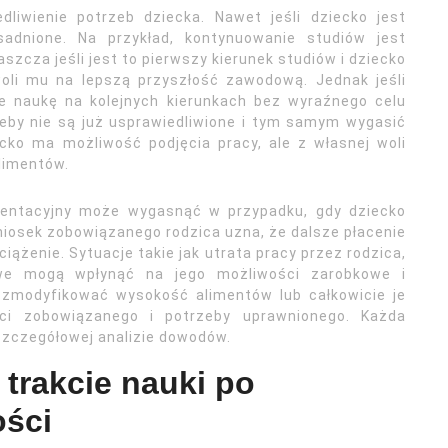
dliwienie potrzeb dziecka. Nawet jeśli dziecko jest
sadnione. Na przykład, kontynuowanie studiów jest
zcza jeśli jest to pierwszy kierunek studiów i dziecko
woli mu na lepszą przyszłość zawodową. Jednak jeśli
je naukę na kolejnych kierunkach bez wyraźnego celu
eby nie są już usprawiedliwione i tym samym wygasić
ecko ma możliwość podjęcia pracy, ale z własnej woli
alimentów.
imentacyjny może wygasnąć w przypadku, gdy dziecko
niosek zobowiązanego rodzica uzna, że dalsze płacenie
ążenie. Sytuacje takie jak utrata pracy przez rodzica,
we mogą wpłynąć na jego możliwości zarobkowe i
zmodyfikować wysokość alimentów lub całkowicie je
ości zobowiązanego i potrzeby uprawnionego. Każda
 szczegółowej analizie dowodów.
 trakcie nauki po
ości