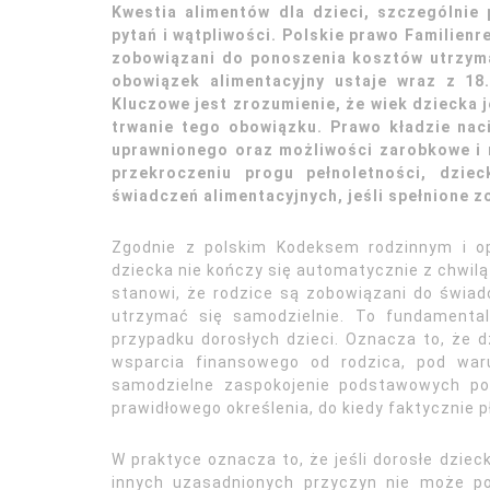
Kwestia alimentów dla dzieci, szczególnie 
pytań i wątpliwości. Polskie prawo Familienr
zobowiązani do ponoszenia kosztów utrzyma
obowiązek alimentacyjny ustaje wraz z 18.
Kluczowe jest zrozumienie, że wiek dziecka 
trwanie tego obowiązku. Prawo kładzie nac
uprawnionego oraz możliwości zarobkowe i
przekroczeniu progu pełnoletności, dzi
świadczeń alimentacyjnych, jeśli spełnione z
Zgodnie z polskim Kodeksem rodzinnym i o
dziecka nie kończy się automatycznie z chwilą 
stanowi, że rodzice są zobowiązani do świadc
utrzymać się samodzielnie. To fundamenta
przypadku dorosłych dzieci. Oznacza to, że d
wsparcia finansowego od rodzica, pod war
samodzielne zaspokojenie podstawowych pot
prawidłowego określenia, do kiedy faktycznie pł
W praktyce oznacza to, że jeśli dorosłe dziec
innych uzasadnionych przyczyn nie może po