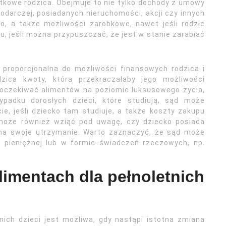
tkowe rodzica. Obejmuje to nie tylko dochody z umowy
podarczej, posiadanych nieruchomości, akcji czy innych
o, a także możliwości zarobkowe, nawet jeśli rodzic
tu, jeśli można przypuszczać, że jest w stanie zarabiać
 proporcjonalna do możliwości finansowych rodzica i
ica kwoty, która przekraczałaby jego możliwości
 oczekiwać alimentów na poziomie luksusowego życia,
ypadku dorosłych dzieci, które studiują, sąd może
e, jeśli dziecko tam studiuje, a także koszty zakupu
może również wziąć pod uwagę, czy dziecko posiada
 na swoje utrzymanie. Warto zaznaczyć, że sąd może
y pieniężnej lub w formie świadczeń rzeczowych, np.
limentach dla pełnoletnich
nich dzieci jest możliwa, gdy nastąpi istotna zmiana