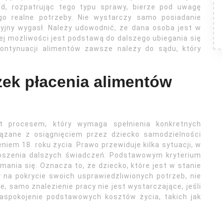
ąd, rozpatrując tego typu sprawy, bierze pod uwagę
ego realne potrzeby. Nie wystarczy samo posiadanie
yjny wygasł. Należy udowodnić, że dana osoba jest w
iej możliwości jest podstawą do dalszego ubiegania się
kontynuacji alimentów zawsze należy do sądu, który
ek płacenia alimentów
t procesem, który wymaga spełnienia konkretnych
iązane z osiągnięciem przez dziecko samodzielności
iem 18. roku życia. Prawo przewiduje kilka sytuacji, w
noszenia dalszych świadczeń. Podstawowym kryterium
ania się. Oznacza to, że dziecko, które jest w stanie
 na pokrycie swoich usprawiedżliwionych potrzeb, nie
 samo znalezienie pracy nie jest wystarczające, jeśli
zaspokojenie podstawowych kosztów życia, takich jak