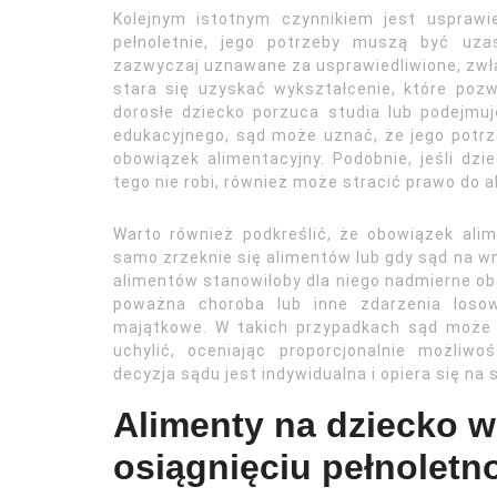
Kolejnym istotnym czynnikiem jest usprawie
pełnoletnie, jego potrzeby muszą być uza
zazwyczaj uznawane za usprawiedliwione, zwłas
stara się uzyskać wykształcenie, które poz
dorosłe dziecko porzuca studia lub podejmu
edukacyjnego, sąd może uznać, że jego potrz
obowiązek alimentacyjny. Podobnie, jeśli dzi
tego nie robi, również może stracić prawo do 
Warto również podkreślić, że obowiązek al
samo zrzeknie się alimentów lub gdy sąd na w
alimentów stanowiłoby dla niego nadmierne obci
poważna choroba lub inne zdarzenia loso
majątkowe. W takich przypadkach sąd może 
uchylić, oceniając proporcjonalnie możliw
decyzja sądu jest indywidualna i opiera się na
Alimenty na dziecko w
osiągnięciu pełnoletn