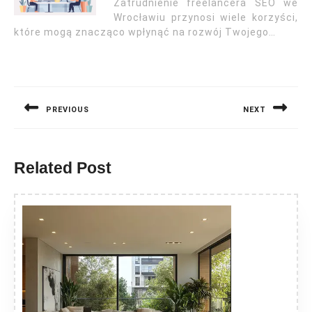
Zatrudnienie freelancera SEO we
Wrocławiu przynosi wiele korzyści,
które mogą znacząco wpłynąć na rozwój Twojego…
Nawigacja
wpisu
PREVIOUS
NEXT
Previous
Next
post:
post:
Related Post