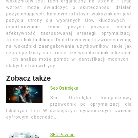
wskaźników jest ruch organiczny na stronie – jego
wzrost może świadczyć o skuteczności działań
pozycjonujących. Kolejnym istotnym wskaźnikiem jest
pozycja strony dla wybranych słów kluczowych –
monitorowanie zmian pozycji pozwala ocenić
efektywność zastosowanej strategii optymalizacji
treści i link buildingu. Dodatkowo warto zwrócić uwagę
na wskaźniki zaangażowania użytkowników takie jak
czas spędzony na stronie czy współczynnik odrzuceń
– ich analiza może pomóc w identyfikacji mocnych i
słabych stron witryny.
Zobacz także
Seo Ostrołęka
Seo Ostrołęka kompleksowy
przewodnik po optymalizacji dla
lokalnych firm W dzisiejszym dynamicznym świecie
cyfrowym, obecność…
SEO Poznań