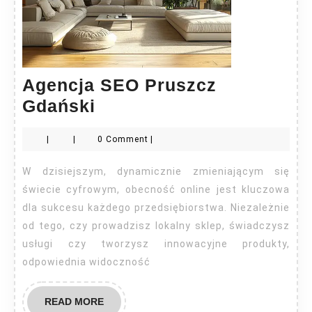
Agencja SEO Pruszcz
Agencja
Gdański
SEO
|
|
0 Comment
|
Pruszcz
Gdański
W dzisiejszym, dynamicznie zmieniającym się
świecie cyfrowym, obecność online jest kluczowa
dla sukcesu każdego przedsiębiorstwa. Niezależnie
od tego, czy prowadzisz lokalny sklep, świadczysz
usługi czy tworzysz innowacyjne produkty,
odpowiednia widoczność
READ
READ MORE