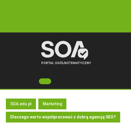
Skip
to
content
Open
Button
SOA.edu.pl
Marketing
Dlaczego warto współpracować z dobrą agencją SEO?