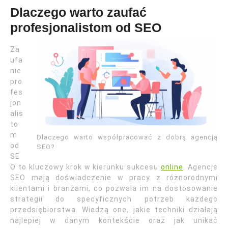
Dlaczego warto zaufać
profesjonalistom od SEO
Za
ufa
nie
pro
fes
jon
alis
to
m
Dlaczego warto współpracować z dobrą agencją
od
SEO?
SE
O to kluczowy krok w kierunku sukcesu
online
. Agencje
SEO mają doświadczenie w pracy z różnorodnymi
klientami i branżami, co pozwala im na dostosowanie
strategii do specyficznych potrzeb każdego
przedsiębiorstwa. Wiedzą one, jakie techniki działają
najlepiej w danym kontekście oraz jak unikać