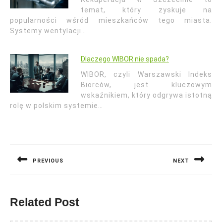
temat, który zyskuje na
popularności wśród mieszkańców tego miasta.
Systemy wentylacji…
Dlaczego WIBOR nie spada?
WIBOR, czyli Warszawski Indeks
Biorców, jest kluczowym
wskaźnikiem, który odgrywa istotną
rolę w polskim systemie…
Nawigacja
wpisu
PREVIOUS
NEXT
Previous
Next
post:
post:
Related Post