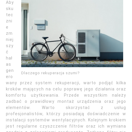
Aby
sku
tec
zni
e
zm
niej
szy
ć
hał
as
gen
Dlaczego rekuperacja szumi?
ero
wany przez system rekuperacji, warto podjąć kilka
kroków mających na celu poprawę jego działania oraz
komfortu użytkowania. Przede wszystkim należy
zadbać o prawidłowy montaż urządzenia oraz jego
elementów. Warto skorzystać z usług
profesjonalistów, którzy posiadają doświadczenie w
instalacji systemów wentylacyjnych. Kolejnym krokiem
jest regularne czyszczenie filtrów oraz ich wymiana