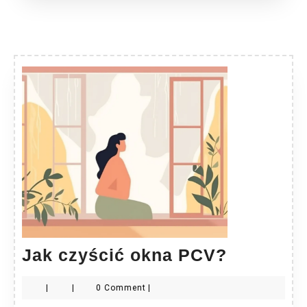
Jak
Jak czyścić okna PCV?
czyścić
|
|
0 Comment
|
okna