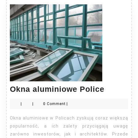
Okna
Okna aluminiowe Police
alumini
|
|
0 Comment
|
Police
Okna aluminiowe w Policach zyskują coraz większą
popularność, a ich zalety przyciągają uwagę
zarówno inwestorów, jak i architektów. Przede