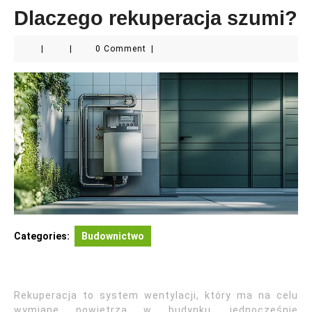
Dlaczego rekuperacja szumi?
|
|
0 Comment
|
Categories:
Budownictwo
Rekuperacja to system wentylacji, który ma na celu
wymianę powietrza w budynku, jednocześnie