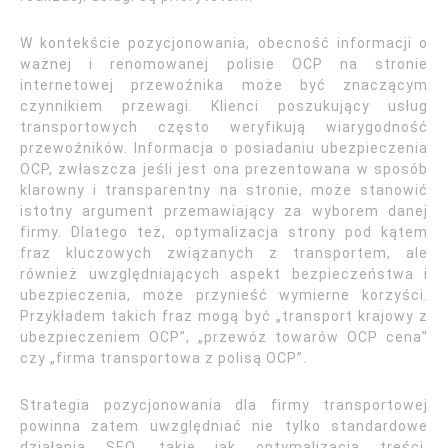
W kontekście pozycjonowania, obecność informacji o
ważnej i renomowanej polisie OCP na stronie
internetowej przewoźnika może być znaczącym
czynnikiem przewagi. Klienci poszukujący usług
transportowych często weryfikują wiarygodność
przewoźników. Informacja o posiadaniu ubezpieczenia
OCP, zwłaszcza jeśli jest ona prezentowana w sposób
klarowny i transparentny na stronie, może stanowić
istotny argument przemawiający za wyborem danej
firmy. Dlatego też, optymalizacja strony pod kątem
fraz kluczowych związanych z transportem, ale
również uwzględniających aspekt bezpieczeństwa i
ubezpieczenia, może przynieść wymierne korzyści.
Przykładem takich fraz mogą być „transport krajowy z
ubezpieczeniem OCP”, „przewóz towarów OCP cena”
czy „firma transportowa z polisą OCP”.
Strategia pozycjonowania dla firmy transportowej
powinna zatem uwzględniać nie tylko standardowe
działania SEO, takie jak optymalizacja treści,