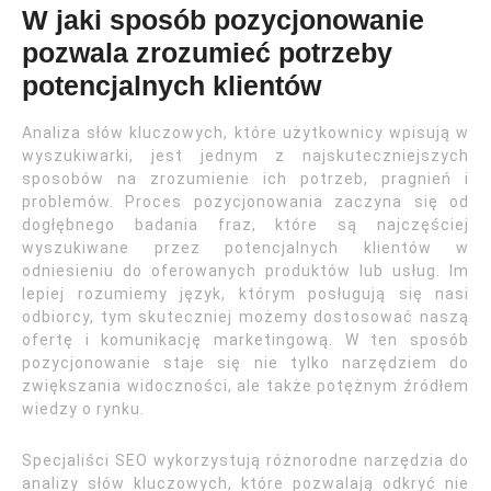
W jaki sposób pozycjonowanie
pozwala zrozumieć potrzeby
potencjalnych klientów
Analiza słów kluczowych, które użytkownicy wpisują w
wyszukiwarki, jest jednym z najskuteczniejszych
sposobów na zrozumienie ich potrzeb, pragnień i
problemów. Proces pozycjonowania zaczyna się od
dogłębnego badania fraz, które są najczęściej
wyszukiwane przez potencjalnych klientów w
odniesieniu do oferowanych produktów lub usług. Im
lepiej rozumiemy język, którym posługują się nasi
odbiorcy, tym skuteczniej możemy dostosować naszą
ofertę i komunikację marketingową. W ten sposób
pozycjonowanie staje się nie tylko narzędziem do
zwiększania widoczności, ale także potężnym źródłem
wiedzy o rynku.
Specjaliści SEO wykorzystują różnorodne narzędzia do
analizy słów kluczowych, które pozwalają odkryć nie