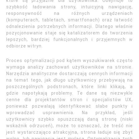
które są przyjazne dla użytkownika. Obejmuje to
szybkość ładowania strony, intuicyjną nawigację,
responsywność na różnych urządzeniach
(komputerach, tabletach, smartfonach) oraz łatwość
odnalezienia potrzebnych informacji. Dlatego właśnie
pozycjonowanie staje się katalizatorem do tworzenia
lepszych, bardziej funkcjonalnych i przyjemnych w
odbiorze witryn.
Proces optymalizacji pod kątem wyszukiwarek często
wymaga analizy zachowań użytkowników na stronie.
Narzędzia analityczne dostarczają cennych informacji
na temat tego, jak długo użytkownicy przebywają na
poszczególnych podstronach, które linki klikają, a
gdzie napotykają problemy. Te dane są niezwykle
cenne dla projektantów stron i specjalistów UX,
ponieważ pozwalają identyfikować słabe punkty i
wprowadzać usprawnienia. Na przykład, jeśli
użytkownicy szybko opuszczają daną stronę (niski
wskaźnik odrzuceń), może to oznaczać, że treść nie
jest wystarczająco atrakcyjna, strona ładuje się zbyt
wolno, lub nawigacja jest myląca. Optymalizacja tych