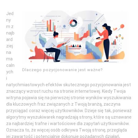
Jed
ny
m z
najb
ard
ziej
na
ma
caln
Dlaczego pozycjonowanie jest ważne?
ych
i
natychmiastowych efektów skutecznego pozycjonowania jest
znaczący wzrost ruchu na stronie internetowej. Kiedy Twoja
witryna pojawia się na pierwszej stronie wyników wyszukiwania
dla kluczowych fraz związanych z Twoją branżą, zaczyna
przyciągać coraz więcej użytkowników. Dzieje się tak, ponieważ
algorytmy wyszukiwarek nagradzają strony, które są uznawane
za najbardziej trafne i wartościowe dla zapytań użytkowników.
Oznacza to, że więcej osób odkrywa Twoją stronę, przegląda
jej zawartość i potencjalnie dokonuje pożądanych działań,