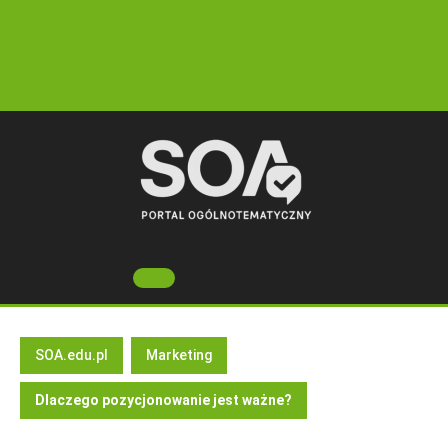
Skip
to
content
Open
Button
SOA.edu.pl
Marketing
Dlaczego pozycjonowanie jest ważne?