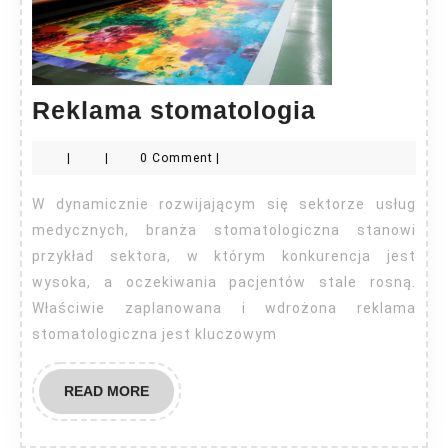
Reklama
Reklama stomatologia
stomatolo
|
|
0 Comment
|
W dynamicznie rozwijającym się sektorze usług
medycznych, branża stomatologiczna stanowi
przykład sektora, w którym konkurencja jest
wysoka, a oczekiwania pacjentów stale rosną.
Właściwie zaplanowana i wdrożona reklama
stomatologiczna jest kluczowym
READ
READ MORE
MORE