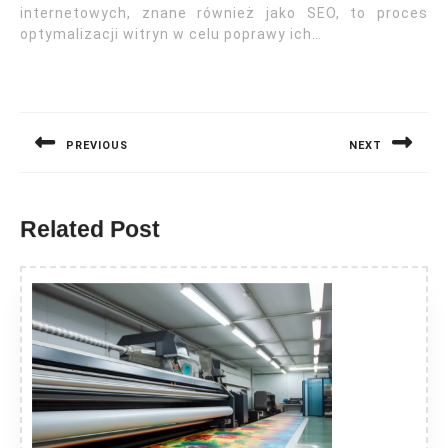
internetowych, znane również jako SEO, to proces
optymalizacji witryn w celu poprawy ich…
Nawigacja
wpisu
PREVIOUS
NEXT
Previous
Next
post:
post:
Related Post