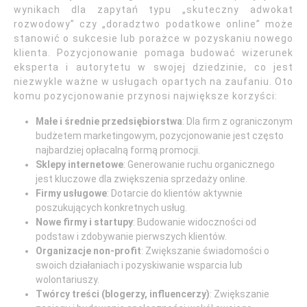
wynikach dla zapytań typu „skuteczny adwokat
rozwodowy” czy „doradztwo podatkowe online” może
stanowić o sukcesie lub porażce w pozyskaniu nowego
klienta. Pozycjonowanie pomaga budować wizerunek
eksperta i autorytetu w swojej dziedzinie, co jest
niezwykle ważne w usługach opartych na zaufaniu. Oto
komu pozycjonowanie przynosi największe korzyści:
Małe i średnie przedsiębiorstwa
: Dla firm z ograniczonym
budżetem marketingowym, pozycjonowanie jest często
najbardziej opłacalną formą promocji.
Sklepy internetowe
: Generowanie ruchu organicznego
jest kluczowe dla zwiększenia sprzedaży online.
Firmy usługowe
: Dotarcie do klientów aktywnie
poszukujących konkretnych usług.
Nowe firmy i startupy
: Budowanie widoczności od
podstaw i zdobywanie pierwszych klientów.
Organizacje non-profit
: Zwiększanie świadomości o
swoich działaniach i pozyskiwanie wsparcia lub
wolontariuszy.
Twórcy treści (blogerzy, influencerzy)
: Zwiększanie