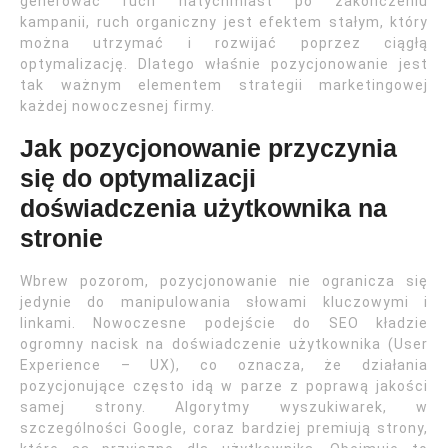
generować ruch natychmiast po zakończeniu
kampanii, ruch organiczny jest efektem stałym, który
można utrzymać i rozwijać poprzez ciągłą
optymalizację. Dlatego właśnie pozycjonowanie jest
tak ważnym elementem strategii marketingowej
każdej nowoczesnej firmy.
Jak pozycjonowanie przyczynia
się do optymalizacji
doświadczenia użytkownika na
stronie
Wbrew pozorom, pozycjonowanie nie ogranicza się
jedynie do manipulowania słowami kluczowymi i
linkami. Nowoczesne podejście do SEO kładzie
ogromny nacisk na doświadczenie użytkownika (User
Experience – UX), co oznacza, że działania
pozycjonujące często idą w parze z poprawą jakości
samej strony. Algorytmy wyszukiwarek, w
szczególności Google, coraz bardziej premiują strony,