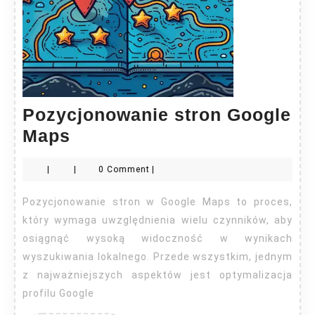
Pozycjonowanie stron Google
Pozycjonowanie
Maps
stron
|
|
0 Comment
|
Google
Maps
Pozycjonowanie stron w Google Maps to proces,
który wymaga uwzględnienia wielu czynników, aby
osiągnąć wysoką widoczność w wynikach
wyszukiwania lokalnego. Przede wszystkim, jednym
z najważniejszych aspektów jest optymalizacja
profilu Google