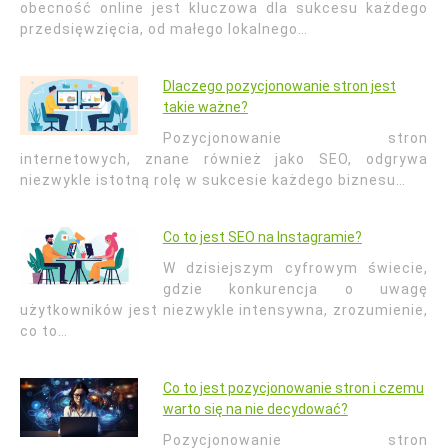
obecność online jest kluczowa dla sukcesu każdego
przedsięwzięcia, od małego lokalnego…
Dlaczego pozycjonowanie stron jest
takie ważne?
Pozycjonowanie stron
internetowych, znane również jako SEO, odgrywa
niezwykle istotną rolę w sukcesie każdego biznesu…
Co to jest SEO na Instagramie?
W dzisiejszym cyfrowym świecie,
gdzie konkurencja o uwagę
użytkowników jest niezwykle intensywna, zrozumienie,
co to…
Co to jest pozycjonowanie stron i czemu
warto się na nie decydować?
Pozycjonowanie stron