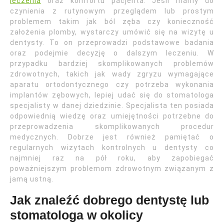
leczenia
oraz komfortu pacjenta. Jeśli mamy do
czynienia z rutynowym przeglądem lub prostym
problemem takim jak ból zęba czy konieczność
założenia plomby, wystarczy umówić się na wizytę u
dentysty. To on przeprowadzi podstawowe badania
oraz podejmie decyzję o dalszym leczeniu. W
przypadku bardziej skomplikowanych problemów
zdrowotnych, takich jak wady zgryzu wymagające
aparatu ortodontycznego czy potrzeba wykonania
implantów zębowych, lepiej udać się do stomatologa
specjalisty w danej dziedzinie. Specjalista ten posiada
odpowiednią wiedzę oraz umiejętności potrzebne do
przeprowadzenia skomplikowanych procedur
medycznych. Dobrze jest również pamiętać o
regularnych wizytach kontrolnych u dentysty co
najmniej raz na pół roku, aby zapobiegać
poważniejszym problemom zdrowotnym związanym z
jamą ustną.
Jak znaleźć dobrego dentystę lub
stomatologa w okolicy