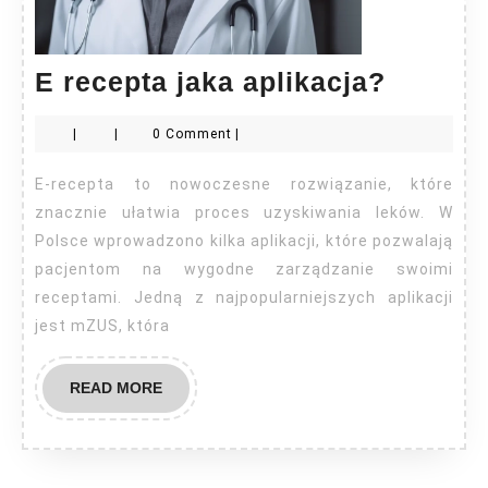
E
E recepta jaka aplikacja?
recept
|
|
0 Comment
|
jaka
aplikac
E-recepta to nowoczesne rozwiązanie, które
znacznie ułatwia proces uzyskiwania leków. W
Polsce wprowadzono kilka aplikacji, które pozwalają
pacjentom na wygodne zarządzanie swoimi
receptami. Jedną z najpopularniejszych aplikacji
jest mZUS, która
READ
READ MORE
MORE