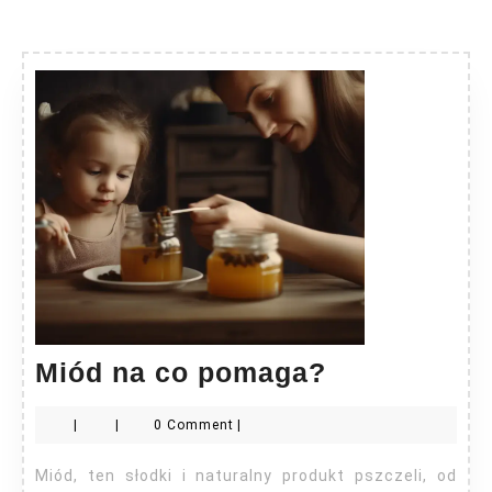
Miód
Miód na co pomaga?
na
|
|
0 Comment
|
co
pomaga?
Miód, ten słodki i naturalny produkt pszczeli, od