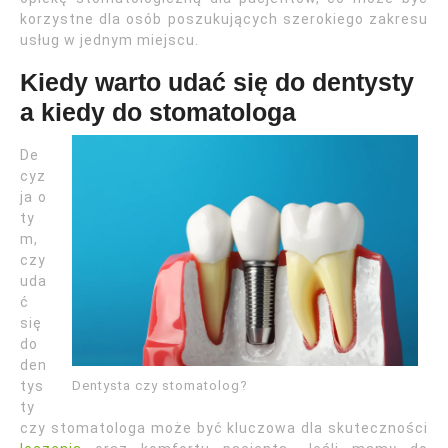
korzystne dla osób poszukujących szerokiego zakresu
usług w jednym miejscu.
Kiedy warto udać się do dentysty
a kiedy do stomatologa
De
cyz
ja o
ty
m,
czy
uda
ć
się
do
den
Dentysta czy stomatolog?
tys
ty
czy stomatologa może być kluczowa dla skuteczności