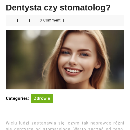
Dentysta czy stomatolog?
|
|
0 Comment
|
Categories:
Zdrowie
Wielu ludzi zastanawia się, czym tak naprawdę różni
się dentysta od stomatologa. Warto zacząć od tego,