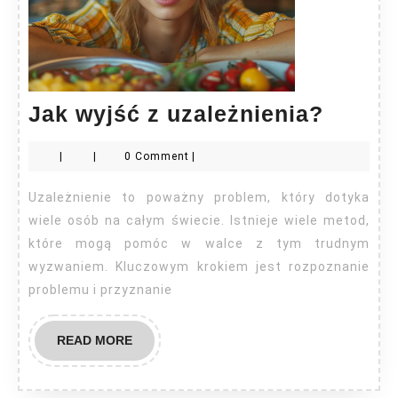
Jak
Jak wyjść z uzależnienia?
wyjść
|
|
0 Comment
|
z
uzależ
Uzależnienie to poważny problem, który dotyka
wiele osób na całym świecie. Istnieje wiele metod,
które mogą pomóc w walce z tym trudnym
wyzwaniem. Kluczowym krokiem jest rozpoznanie
problemu i przyznanie
READ
READ MORE
MORE