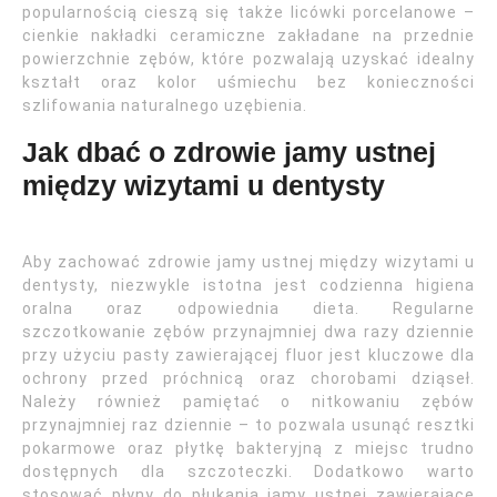
popularnością cieszą się także licówki porcelanowe –
cienkie nakładki ceramiczne zakładane na przednie
powierzchnie zębów, które pozwalają uzyskać idealny
kształt oraz kolor uśmiechu bez konieczności
szlifowania naturalnego uzębienia.
Jak dbać o zdrowie jamy ustnej
między wizytami u dentysty
Aby zachować zdrowie jamy ustnej między wizytami u
dentysty, niezwykle istotna jest codzienna higiena
oralna oraz odpowiednia dieta. Regularne
szczotkowanie zębów przynajmniej dwa razy dziennie
przy użyciu pasty zawierającej fluor jest kluczowe dla
ochrony przed próchnicą oraz chorobami dziąseł.
Należy również pamiętać o nitkowaniu zębów
przynajmniej raz dziennie – to pozwala usunąć resztki
pokarmowe oraz płytkę bakteryjną z miejsc trudno
dostępnych dla szczoteczki. Dodatkowo warto
stosować płyny do płukania jamy ustnej zawierające