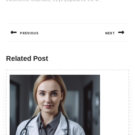
Nawigacja
wpisu
PREVIOUS
NEXT
Previous
Next
post:
post:
Related Post