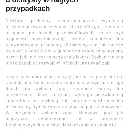
przypadkach
Niektóre problemy stomatologiczne wymagają
natychmiastowej interwencji. Ostry ból zęba, który nie
ustępuje po lekach przeciwbólowych, może być
sygnałem poważniejszego stanu zapalnego lub
zaawansowanej próchnicy. W takiej sytuacji nie należy
zwlekać z kontaktem z gabinetem stomatologicznym,
nawet jeśli nie jest to nasz stały lekarz. Szybka reakcja
może zapobiec rozwojowi infekcji i uratować ząb.
Innym powodem pilnej wizyty jest uraz jamy ustnej.
Upadek, uderzenie lub inne zdarzenie, w wyniku którego
doszło do wybicia zęba, złamania korony lub
uszkodzenia tkanki miękkiej, wymaga niezwłocznej
konsultacji. Im szybciej ząb zostanie opatrzony lub
odtworzony, tym większa szansa na jego zachowanie.
W przypadku wybicia zęba, kluczowe jest jak
najszybsze umieszczenie go w roztworze
fizjologicznym lub mleku i dostarczenie do gabinetu.