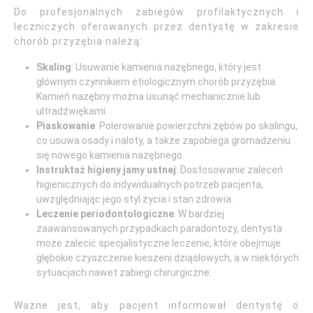
Do profesjonalnych zabiegów profilaktycznych i
leczniczych oferowanych przez dentystę w zakresie
chorób przyzębia należą:
Skaling
: Usuwanie kamienia nazębnego, który jest
głównym czynnikiem etiologicznym chorób przyzębia.
Kamień nazębny można usunąć mechanicznie lub
ultradźwiękami.
Piaskowanie
: Polerowanie powierzchni zębów po skalingu,
co usuwa osady i naloty, a także zapobiega gromadzeniu
się nowego kamienia nazębnego.
Instruktaż higieny jamy ustnej
: Dostosowanie zaleceń
higienicznych do indywidualnych potrzeb pacjenta,
uwzględniając jego styl życia i stan zdrowia.
Leczenie periodontologiczne
: W bardziej
zaawansowanych przypadkach paradontozy, dentysta
może zalecić specjalistyczne leczenie, które obejmuje
głębokie czyszczenie kieszeni dziąsłowych, a w niektórych
sytuacjach nawet zabiegi chirurgiczne.
Ważne jest, aby pacjent informował dentystę o