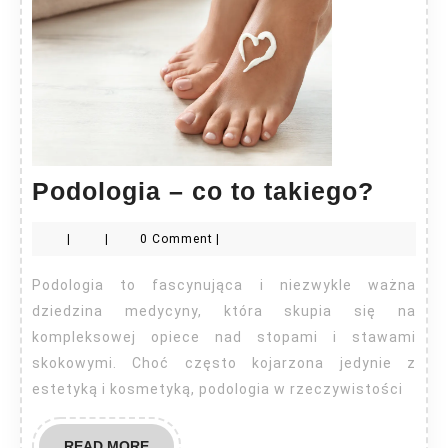
Podol
Podologia – co to takiego?
–
|
|
0 Comment
|
co
to
Podologia to fascynująca i niezwykle ważna
takie
dziedzina medycyny, która skupia się na
kompleksowej opiece nad stopami i stawami
skokowymi. Choć często kojarzona jedynie z
estetyką i kosmetyką, podologia w rzeczywistości
READ
READ MORE