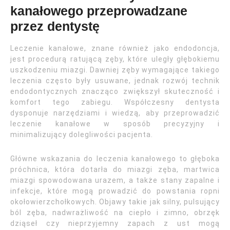
kanałowego przeprowadzane
przez dentystę
Leczenie kanałowe, znane również jako endodoncja,
jest procedurą ratującą zęby, które uległy głębokiemu
uszkodzeniu miazgi. Dawniej zęby wymagające takiego
leczenia często były usuwane, jednak rozwój technik
endodontycznych znacząco zwiększył skuteczność i
komfort tego zabiegu. Współczesny dentysta
dysponuje narzędziami i wiedzą, aby przeprowadzić
leczenie kanałowe w sposób precyzyjny i
minimalizujący dolegliwości pacjenta.
Główne wskazania do leczenia kanałowego to głęboka
próchnica, która dotarła do miazgi zęba, martwica
miazgi spowodowana urazem, a także stany zapalne i
infekcje, które mogą prowadzić do powstania ropni
okołowierzchołkowych. Objawy takie jak silny, pulsujący
ból zęba, nadwrażliwość na ciepło i zimno, obrzęk
dziąseł czy nieprzyjemny zapach z ust mogą