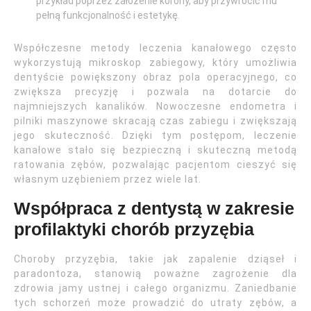
przykład poprzez założenie korony, aby przywrócić mu
pełną funkcjonalność i estetykę.
Współczesne metody leczenia kanałowego często
wykorzystują mikroskop zabiegowy, który umożliwia
dentyście powiększony obraz pola operacyjnego, co
zwiększa precyzję i pozwala na dotarcie do
najmniejszych kanalików. Nowoczesne endometra i
pilniki maszynowe skracają czas zabiegu i zwiększają
jego skuteczność. Dzięki tym postępom, leczenie
kanałowe stało się bezpieczną i skuteczną metodą
ratowania zębów, pozwalając pacjentom cieszyć się
własnym uzębieniem przez wiele lat.
Współpraca z dentystą w zakresie
profilaktyki chorób przyzębia
Choroby przyzębia, takie jak zapalenie dziąseł i
paradontoza, stanowią poważne zagrożenie dla
zdrowia jamy ustnej i całego organizmu. Zaniedbanie
tych schorzeń może prowadzić do utraty zębów, a