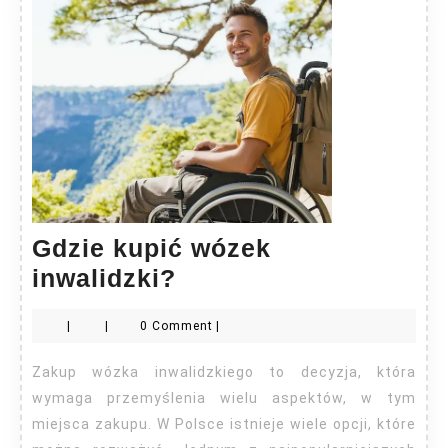
Gdzie kupić wózek
Gdzie
inwalidzki?
kupić
|
|
0 Comment
|
wózek
inwalidzki?
Zakup wózka inwalidzkiego to decyzja, która
wymaga przemyślenia wielu aspektów, w tym
miejsca zakupu. W Polsce istnieje wiele opcji, które