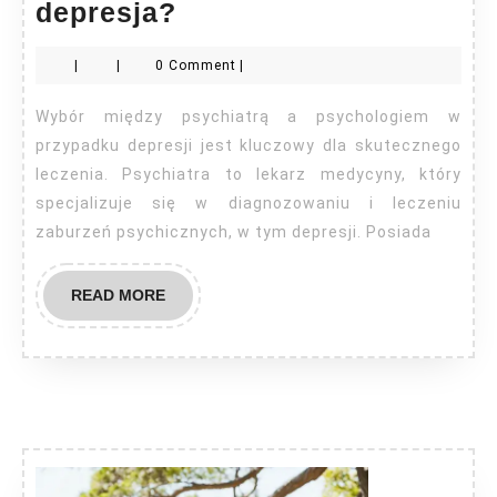
Psychiatra
depresja?
czy
|
|
0 Comment
|
psycholog
depresja?
Wybór między psychiatrą a psychologiem w
przypadku depresji jest kluczowy dla skutecznego
leczenia. Psychiatra to lekarz medycyny, który
specjalizuje się w diagnozowaniu i leczeniu
zaburzeń psychicznych, w tym depresji. Posiada
READ
READ MORE
MORE