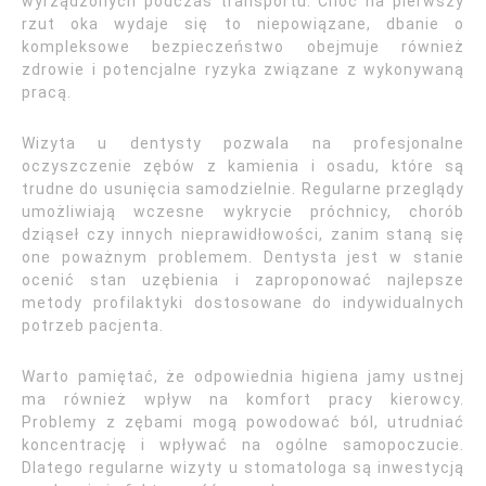
wyrządzonych podczas transportu. Choć na pierwszy
rzut oka wydaje się to niepowiązane, dbanie o
kompleksowe bezpieczeństwo obejmuje również
zdrowie i potencjalne ryzyka związane z wykonywaną
pracą.
Wizyta u dentysty pozwala na profesjonalne
oczyszczenie zębów z kamienia i osadu, które są
trudne do usunięcia samodzielnie. Regularne przeglądy
umożliwiają wczesne wykrycie próchnicy, chorób
dziąseł czy innych nieprawidłowości, zanim staną się
one poważnym problemem. Dentysta jest w stanie
ocenić stan uzębienia i zaproponować najlepsze
metody profilaktyki dostosowane do indywidualnych
potrzeb pacjenta.
Warto pamiętać, że odpowiednia higiena jamy ustnej
ma również wpływ na komfort pracy kierowcy.
Problemy z zębami mogą powodować ból, utrudniać
koncentrację i wpływać na ogólne samopoczucie.
Dlatego regularne wizyty u stomatologa są inwestycją