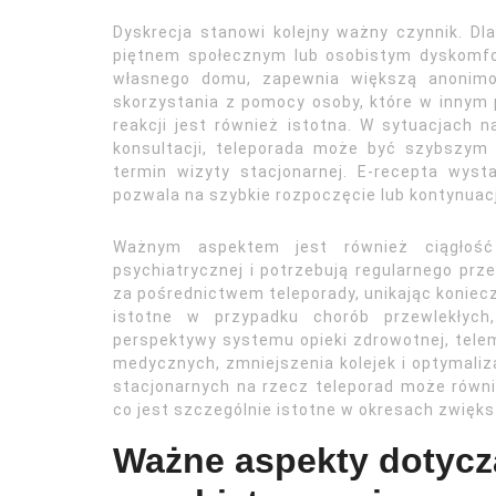
Dyskrecja stanowi kolejny ważny czynnik. Dl
piętnem społecznym lub osobistym dyskomfo
własnego domu, zapewnia większą anonimo
skorzystania z pomocy osoby, które w innym 
reakcji jest również istotna. W sytuacjach 
konsultacji, teleporada może być szybszy
termin wizyty stacjonarnej. E-recepta wyst
pozwala na szybkie rozpoczęcie lub kontynuac
Ważnym aspektem jest również ciągłość 
psychiatrycznej i potrzebują regularnego prz
za pośrednictwem teleporady, unikając koniecz
istotne w przypadku chorób przewlekłych,
perspektywy systemu opieki zdrowotnej, tele
medycznych, zmniejszenia kolejek i optymaliz
stacjonarnych na rzecz teleporad może równie
co jest szczególnie istotne w okresach zwięk
Ważne aspekty dotycz