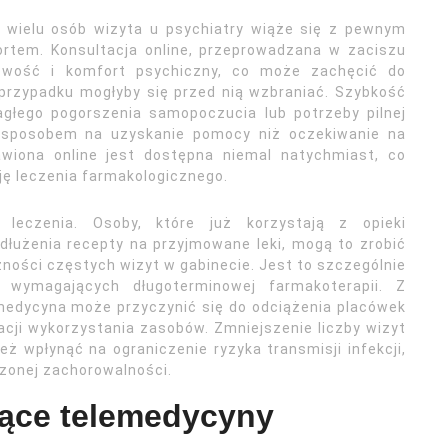
a wielu osób wizyta u psychiatry wiąże się z pewnym
rtem. Konsultacja online, przeprowadzana w zaciszu
wość i komfort psychiczny, co może zachęcić do
przypadku mogłyby się przed nią wzbraniać. Szybkość
nagłego pogorszenia samopoczucia lub potrzeby pilnej
m sposobem na uzyskanie pomocy niż oczekiwanie na
awiona online jest dostępna niemal natychmiast, co
ję leczenia farmakologicznego.
leczenia. Osoby, które już korzystają z opieki
edłużenia recepty na przyjmowane leki, mogą to zrobić
ności częstych wizyt w gabinecie. Jest to szczególnie
 wymagających długoterminowej farmakoterapii. Z
medycyna może przyczynić się do odciążenia placówek
acji wykorzystania zasobów. Zmniejszenie liczby wizyt
ż wpłynąć na ograniczenie ryzyka transmisji infekcji,
szonej zachorowalności.
ące telemedycyny