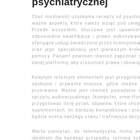
psychiatrycznej
Choć możliwość uzyskania recepty od psychia
ważne aspekty, które należy wziąć pod uwagę
Przede wszystkim, kluczowe jest upewnien
odpowiednie kwalifikacje i prawo wykonywa
oferujące usługi świadczone przez licencjonow
oraz jego specjalizacji jest pierwszym kro
pomocy. Pacjent powinien również zapoznać 
danej platformy, aby zrozumieć prawa i obowią
Kolejnym istotnym elementem jest przygotowa
spokojne i prywatne miejsce, gdzie można
przerwania. Ważne jest również posiadanie 
sprzętu audiowizualnego (komputer, smartfon
przygotować listę pytań, objawów, które chc
suplementach. Im bardziej kompleksowe i pre
będzie ocena naszego stanu i trafniejsza decy
Warto pamiętać, że telemedycyna, mimo sw
idealnym dla każdego przypadku. Istnieją sy