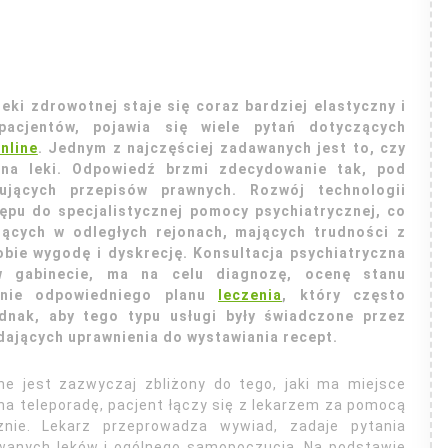
eki zdrowotnej staje się coraz bardziej elastyczny i
acjentów, pojawia się wiele pytań dotyczących
nline
. Jednym z najczęściej zadawanych jest to, czy
 na leki. Odpowiedź brzmi zdecydowanie tak, pod
jących przepisów prawnych. Rozwój technologii
ępu do specjalistycznej pomocy psychiatrycznej, co
jących w odległych rejonach, mających trudności z
obie wygodę i dyskrecję. Konsultacja psychiatryczna
 w gabinecie, ma na celu diagnozę, ocenę stanu
anie odpowiedniego planu
leczenia
, który często
ednak, aby tego typu usługi były świadczone przez
dających uprawnienia do wystawiania recept.
ne jest zazwyczaj zbliżony do tego, jaki ma miejsce
na teleporadę, pacjent łączy się z lekarzem za pomocą
cznie. Lekarz przeprowadza wywiad, zadaje pytania
owanych leków i ogólnego samopoczucia. Na podstawie