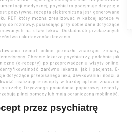
okumentacji medycznej, psychiatra podejmuje decyzję o
 jest pozytywna, recepta elektroniczna jest generowana
liku PDF, który można zrealizować w każdej aptece w
wany do rozmowy, posiadając przy sobie dane dotyczące
zyjmowanych na stałe leków. Dokładność przekazanych
zeństwa i skuteczności leczenia.
tawiania recept online przeszło znaczące zmiany,
emedycyny. Obecnie lekarze psychiatrzy, podobnie jak
niczne (e-recepty) po przeprowadzeniu wizyty online.
entyfikowalność zarówno lekarza, jak i pacjenta. E-
e dotyczące przepisanego leku, dawkowania i ilości, a
liwość realizacji e-recepty w każdej aptece znacznie
c potrzebę fizycznego posiadania papierowej recepty.
trzebują pilnej pomocy lub mają ograniczoną mobilność.
cept przez psychiatrę