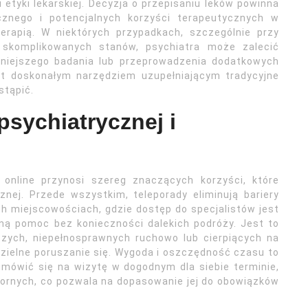
etyki lekarskiej. Decyzja o przepisaniu leków powinna
icznego i potencjalnych korzyści terapeutycznych w
rapią. W niektórych przypadkach, szczególnie przy
 skomplikowanych stanów, psychiatra może zalecić
dniejszego badania lub przeprowadzenia dodatkowych
st doskonałym narzędziem uzupełniającym tradycyjne
stąpić.
psychiatrycznej i
 online przynosi szereg znaczących korzyści, które
znej. Przede wszystkim, teleporady eliminują bariery
h miejscowościach, gdzie dostęp do specjalistów jest
ną pomoc bez konieczności dalekich podróży. Jest to
szych, niepełnosprawnych ruchowo lub cierpiących na
dzielne poruszanie się. Wygoda i oszczędność czasu to
 umówić się na wizytę w dogodnym dla siebie terminie,
ornych, co pozwala na dopasowanie jej do obowiązków