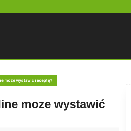
ine moze wystawić receptę?
line moze wystawić