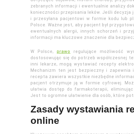
zebranych informacji i ewentualnie analizy d
konieczności przepisania leków. Jeśli decyzja
i przesyłana pacjentowi w formie kodu lub p
Polsce. Ważne jest, aby pacjent był przygoto
ewentualnych alergii, innych schorzeń i pr
informacji ma kluczowe znaczenie dla bezpiec
W Polsce,
prawo
regulujące możliwość wys
dostosowując się do potrzeb współczesnej tel
inni lekarze, mogą wystawiać recepty elektro
Mechanizm ten jest bezpieczny i zapewnia id
recepta zawiera wszystkie niezbędne informacj
pacjent otrzymuje ją w formie cyfrowej. Moż
ułatwia dostęp do farmakoterapii, eliminują
Jest to ogromne ułatwienie dla osób, które po
Zasady wystawiania re
online