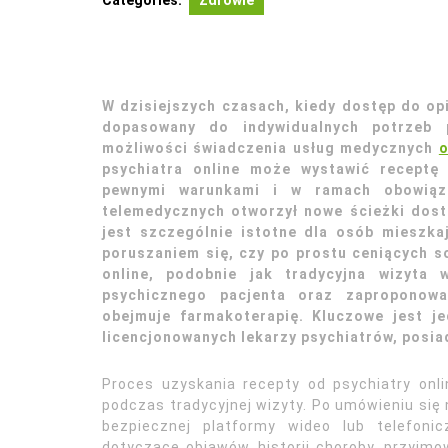
Categories:
Zdrowie
W dzisiejszych czasach, kiedy dostęp do opi
dopasowany do indywidualnych potrzeb p
możliwości świadczenia usług medycznych
o
psychiatra online może wystawić receptę
pewnymi warunkami i w ramach obowiązu
telemedycznych otworzył nowe ścieżki dost
jest szczególnie istotne dla osób mieszka
poruszaniem się, czy po prostu ceniących s
online, podobnie jak tradycyjna wizyta
psychicznego pacjenta oraz zaproponow
obejmuje farmakoterapię. Kluczowe jest j
licencjonowanych lekarzy psychiatrów, posia
Proces uzyskania recepty od psychiatry onli
podczas tradycyjnej wizyty. Po umówieniu się 
bezpiecznej platformy wideo lub telefoni
dotyczące objawów, historii choroby, przyjm