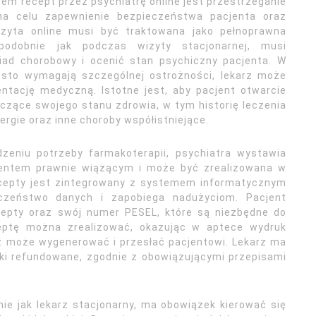
 recept przez psychiatrę online jest przestrzeganie
 na celu zapewnienie bezpieczeństwa pacjenta oraz
zyta online musi być traktowana jako pełnoprawna
 podobnie jak podczas wizyty stacjonarnej, musi
iad chorobowy i ocenić stan psychiczny pacjenta. W
ęsto wymagają szczególnej ostrożności, lekarz może
ntację medyczną. Istotne jest, aby pacjent otwarcie
czące swojego stanu zdrowia, w tym historię leczenia
rgie oraz inne choroby współistniejące.
dzeniu potrzeby farmakoterapii, psychiatra wystawia
umentem prawnie wiążącym i może być zrealizowana w
recepty jest zintegrowany z systemem informatycznym
czeństwo danych i zapobiega nadużyciom. Pacjent
cepty oraz swój numer PESEL, które są niezbędne do
ceptę można zrealizować, okazując w aptece wydruk
z może wygenerować i przesłać pacjentowi. Lekarz ma
ki refundowane, zgodnie z obowiązującymi przepisami
nie jak lekarz stacjonarny, ma obowiązek kierować się