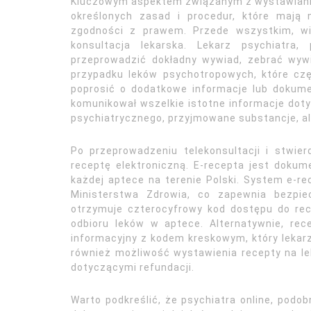
Kluczowym aspektem związanym z wystawianiem
określonych zasad i procedur, które mają
zgodności z prawem. Przede wszystkim, wi
konsultacja lekarska. Lekarz psychiatra,
przeprowadzić dokładny wywiad, zebrać wyw
przypadku leków psychotropowych, które cz
poprosić o dodatkowe informacje lub dokume
komunikował wszelkie istotne informacje doty
psychiatrycznego, przyjmowane substancje, ale
Po przeprowadzeniu telekonsultacji i stwier
receptę elektroniczną. E-recepta jest dok
każdej aptece na terenie Polski. System e-
Ministerstwa Zdrowia, co zapewnia bezpie
otrzymuje czterocyfrowy kod dostępu do re
odbioru leków w aptece. Alternatywnie, re
informacyjny z kodem kreskowym, który lekar
również możliwość wystawienia recepty na le
dotyczącymi refundacji.
Warto podkreślić, że psychiatra online, podob