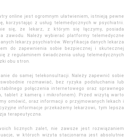
try online jest ogromnym ułatwieniem, istnieją pewne
, korzystając z usług telemedycznych w psychiatrii.
ie się, że lekarz, z którym się łączymy, posiada
nia zawodu. Należy wybierać platformy telemedyczne
anych lekarzy psychiatrów. Weryfikacja danych lekarza
kiem do zapewnienia sobie bezpiecznej i skutecznej
się z regulaminem świadczenia usług telemedycznych
zki obu stron.
nie do samej telekonsultacji. Należy zapewnić sobie
 swobodnie rozmawiać, bez ryzyka podsłuchania lub
stabilnego połączenia internetowego oraz sprawnego
, tablet z kamerą i mikrofonem). Przed wizytą warto
emy omówić, oraz informacji o przyjmowanych lekach i
cyzyjne informacje przekażemy lekarzowi, tym lepsza
zja terapeutyczna.
oich licznych zalet, nie zawsze jest rozwiązaniem
tuacje, w których wizyta stacjonarna jest absolutnie