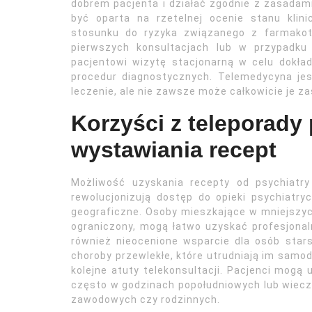
dobrem pacjenta i działać zgodnie z zasadami 
być oparta na rzetelnej ocenie stanu klin
stosunku do ryzyka związanego z farmakote
pierwszych konsultacjach lub w przypadku
pacjentowi wizytę stacjonarną w celu dokła
procedur diagnostycznych. Telemedycyna je
leczenie, ale nie zawsze może całkowicie je za
Korzyści z teleporady 
wystawiania recept
Możliwość uzyskania recepty od psychiatry
rewolucjonizują dostęp do opieki psychiatryc
geograficzne. Osoby mieszkające w mniejszyc
ograniczony, mogą łatwo uzyskać profesjonal
również nieocenione wsparcie dla osób star
choroby przewlekłe, które utrudniają im samo
kolejne atuty telekonsultacji. Pacjenci mogą
często w godzinach popołudniowych lub wiecz
zawodowych czy rodzinnych.