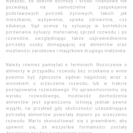
wykazać, że obecne dochody i środki finansowe nie
pozwalają na samodzielne zaspokojenie
podstawowych potrzeb życiowych, takich jak
mieszkanie, wyżywienie, opieka zdrowotna, czy
edukacja. Sąd ocenia tę sytuację w kontekście
porównania sytuacji materialnej sprzed rozwodu i po
rozwodzie, uwzględniając także usprawiedliwione
potrzeby osoby domagającej się alimentów oraz
możliwości zarobkowe i majątkowe drugiego małżonka.
Należy również pamiętać o terminach. Roszczenie o
alimenty w przypadku rozwodu bez orzekania o winie
powinno być zgłoszone sądowi najpóźniej wraz z
wnioskiem o orzeczenie rozwodu, lub w trakcie
postępowania rozwodowego. Po uprawomocnieniu się
wyroku rozwodowego, możliwość dochodzenia
alimentów jest ograniczona. Istnieją jednak pewne
wyjątki, na przykład gdy okoliczności uzasadniające
potrzebę alimentów powstały dopiero po orzeczeniu
rozwodu. Warto skonsultować się z prawnikiem, aby
upewnić się, że wszystkie formalności zostały