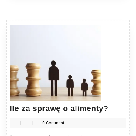
Ile
Ile za sprawę o alimenty?
za
|
|
0 Comment
|
sprawę
o