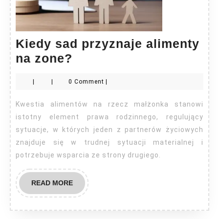
Kiedy sad przyznaje alimenty
Kiedy
na zone?
sad
|
|
0 Comment
|
przyznaje
alimenty
Kwestia alimentów na rzecz małżonka stanowi
na
istotny element prawa rodzinnego, regulujący
zone?
sytuacje, w których jeden z partnerów życiowych
znajduje się w trudnej sytuacji materialnej i
potrzebuje wsparcia ze strony drugiego.
READ
READ MORE
MORE