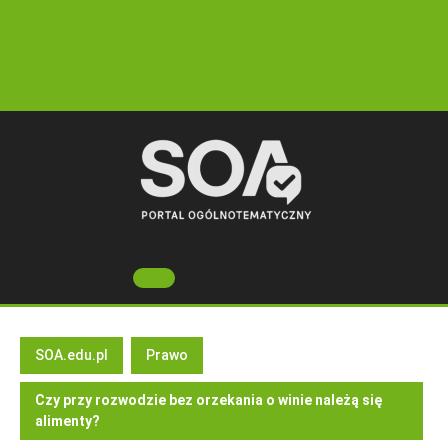
Skip
to
content
Open
Button
SOA.edu.pl
Prawo
Czy przy rozwodzie bez orzekania o winie należą się
alimenty?