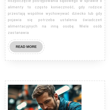
Rozpoczęcie postępowania sądowego w sprawie o
alimen
alimenty to często konieczność, gdy rodzice
przestają wspólnie wychowywać dziecko lub gdy
pojawia się potrzeba ustalenia świadczeń
alimentacyjnych na inną osobę. Wiele osób
zastanawia
READ
READ MORE
MORE