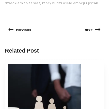
dzieckiem to temat, który budzi wiele emocji i pytań…
Nawigacja
wpisu
PREVIOUS
NEXT
Previous
Next
post:
post:
Related Post