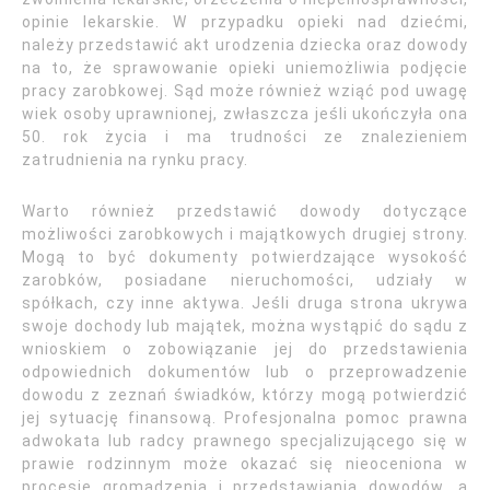
opinie lekarskie. W przypadku opieki nad dziećmi,
należy przedstawić akt urodzenia dziecka oraz dowody
na to, że sprawowanie opieki uniemożliwia podjęcie
pracy zarobkowej. Sąd może również wziąć pod uwagę
wiek osoby uprawnionej, zwłaszcza jeśli ukończyła ona
50. rok życia i ma trudności ze znalezieniem
zatrudnienia na rynku pracy.
Warto również przedstawić dowody dotyczące
możliwości zarobkowych i majątkowych drugiej strony.
Mogą to być dokumenty potwierdzające wysokość
zarobków, posiadane nieruchomości, udziały w
spółkach, czy inne aktywa. Jeśli druga strona ukrywa
swoje dochody lub majątek, można wystąpić do sądu z
wnioskiem o zobowiązanie jej do przedstawienia
odpowiednich dokumentów lub o przeprowadzenie
dowodu z zeznań świadków, którzy mogą potwierdzić
jej sytuację finansową. Profesjonalna pomoc prawna
adwokata lub radcy prawnego specjalizującego się w
prawie rodzinnym może okazać się nieoceniona w
procesie gromadzenia i przedstawiania dowodów, a