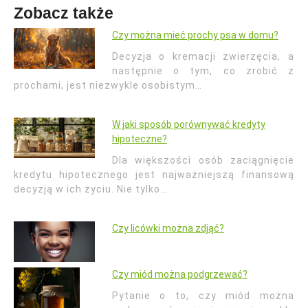
Zobacz także
Czy można mieć prochy psa w domu?
Decyzja o kremacji zwierzęcia, a
następnie o tym, co zrobić z
prochami, jest niezwykle osobistym…
W jaki sposób porównywać kredyty
hipoteczne?
Dla większości osób zaciągnięcie
kredytu hipotecznego jest najważniejszą finansową
decyzją w ich życiu. Nie tylko…
Czy licówki można zdjąć?
Czy miód można podgrzewać?
Pytanie o to, czy miód można