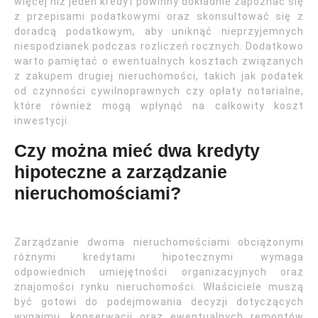
więcej niż jeden kredyt powinny dokładnie zapoznać się
z przepisami podatkowymi oraz skonsultować się z
doradcą podatkowym, aby uniknąć nieprzyjemnych
niespodzianek podczas rozliczeń rocznych. Dodatkowo
warto pamiętać o ewentualnych kosztach związanych
z zakupem drugiej nieruchomości, takich jak podatek
od czynności cywilnoprawnych czy opłaty notarialne,
które również mogą wpłynąć na całkowity koszt
inwestycji.
Czy można mieć dwa kredyty
hipoteczne a zarządzanie
nieruchomościami?
Zarządzanie dwoma nieruchomościami obciążonymi
różnymi kredytami hipotecznymi wymaga
odpowiednich umiejętności organizacyjnych oraz
znajomości rynku nieruchomości. Właściciele muszą
być gotowi do podejmowania decyzji dotyczących
wynajmu, konserwacji oraz ewentualnych remontów