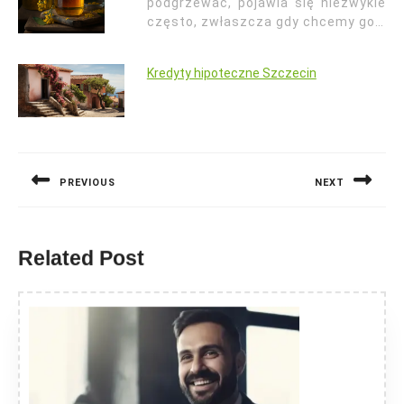
podgrzewać, pojawia się niezwykle
często, zwłaszcza gdy chcemy go…
Kredyty hipoteczne Szczecin
Nawigacja
wpisu
PREVIOUS
NEXT
Previous
Next
post:
post:
Related Post