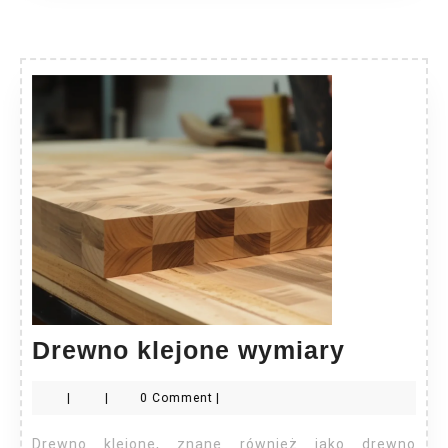
Drewno
Drewno klejone wymiary
klejone
|
|
0 Comment
|
wymiar
Drewno klejone, znane również jako drewno