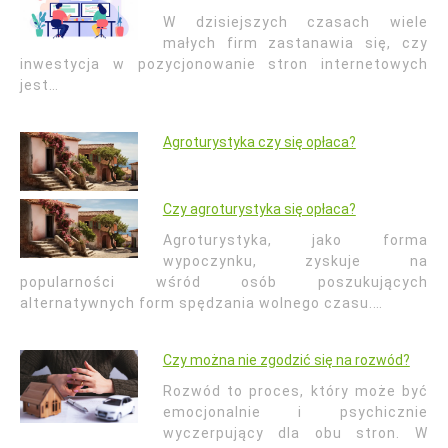
W dzisiejszych czasach wiele
małych firm zastanawia się, czy
inwestycja w pozycjonowanie stron internetowych
jest…
Agroturystyka czy się opłaca?
Czy agroturystyka się opłaca?
Agroturystyka, jako forma
wypoczynku, zyskuje na
popularności wśród osób poszukujących
alternatywnych form spędzania wolnego czasu.…
Czy można nie zgodzić się na rozwód?
Rozwód to proces, który może być
emocjonalnie i psychicznie
wyczerpujący dla obu stron. W