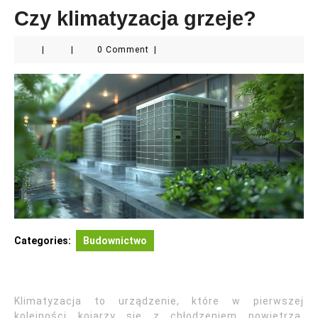
Czy klimatyzacja grzeje?
|
|
0 Comment
|
Categories:
Budownictwo
Klimatyzacja to urządzenie, które w pierwszej
kolejności kojarzy się z chłodzeniem powietrza,