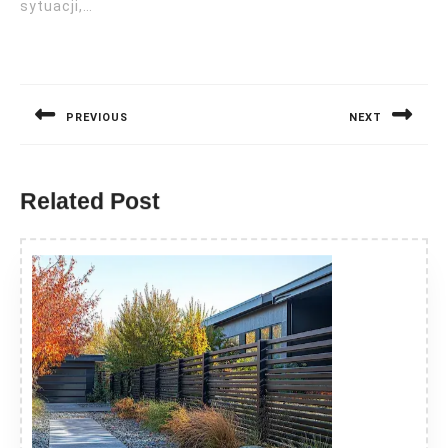
sytuacji,…
Nawigacja
wpisu
PREVIOUS
NEXT
Previous
Next
post:
post:
Related Post