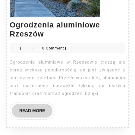
Ogrodzenia aluminiowe
Ogrodzenia
Rzeszów
aluminiowe
|
|
0 Comment
|
Rzeszów
Ogrodzenia aluminiowe w Rzeszowie cieszą się
coraz większą popularnością, co jest związane z
ich licznymi zaletami. Przede wszystkim, aluminium
jest materiałem niezwykle lekkim, co ułatwia
transport oraz montaż ogrodzeń. Dzięki
READ
READ MORE
MORE