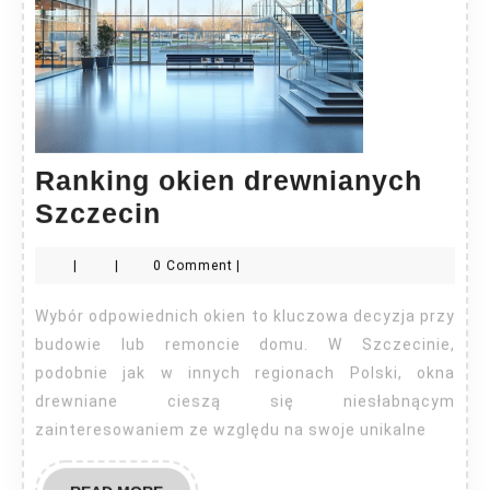
Ranking okien drewnianych
Ranking
Szczecin
okien
|
|
0 Comment
|
drewnianych
Szczecin
Wybór odpowiednich okien to kluczowa decyzja przy
budowie lub remoncie domu. W Szczecinie,
podobnie jak w innych regionach Polski, okna
drewniane cieszą się niesłabnącym
zainteresowaniem ze względu na swoje unikalne