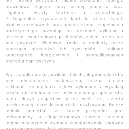
jest przede wszystkim jakość wykonania zabiegu,
prawidłowa higiena jamy ustnej pacjenta oraz
regularne wizyty kontrolne u stomatologa.
Profesjonalne czyszczenie, kontrola stanu tkanek
okołowszczepowych oraz ocena stanu uzupełnienia
protetycznego pozwalają na wczesne wykrycie i
leczenie ewentualnych problemów, zanim staną się
one poważne. Właściwa troska o implanty może
znacząco przedłużyć ich żywotność i uniknąć
konieczności kosztownych i skomplikowanych
procedur naprawczych.
W przypadku braku powikłań, takich jak periimplantitis
czy mechaniczne uszkodzenia, można śmiało
zakładać, że implanty zębów wykonane z wysokiej
jakości materiałów przez doświadczonego specjalistę,
będą służyć pacjentowi przez wiele lat, często
przekraczając okres kilkunastu lat użytkowania. Należy
jednak pamiętać, że każdy przypadek jest
indywidualny, a długoterminowy sukces leczenia
implantologicznego wymaga zaangażowania zarówno
ze strony pacjenta, jak i lekarza stomatologa.