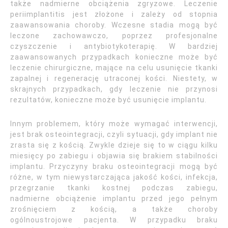
także nadmierne obciążenia zgryzowe. Leczenie
periimplantitis jest złożone i zależy od stopnia
zaawansowania choroby. Wczesne stadia mogą być
leczone zachowawczo, poprzez profesjonalne
czyszczenie i antybiotykoterapię. W bardziej
zaawansowanych przypadkach konieczne może być
leczenie chirurgiczne, mające na celu usunięcie tkanki
zapalnej i regenerację utraconej kości. Niestety, w
skrajnych przypadkach, gdy leczenie nie przynosi
rezultatów, konieczne może być usunięcie implantu.
Innym problemem, który może wymagać interwencji,
jest brak osteointegracji, czyli sytuacji, gdy implant nie
zrasta się z kością. Zwykle dzieje się to w ciągu kilku
miesięcy po zabiegu i objawia się brakiem stabilności
implantu. Przyczyny braku osteointegracji mogą być
różne, w tym niewystarczająca jakość kości, infekcja,
przegrzanie tkanki kostnej podczas zabiegu,
nadmierne obciążenie implantu przed jego pełnym
zrośnięciem z kością, a także choroby
ogólnoustrojowe pacjenta. W przypadku braku