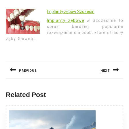
Implanty zębów Szczecin
Implanty zębowe
w Szczecinie to
coraz bardziej popularne
rozwiązanie dla osób, które straciły
zęby. Główną…
Nawigacja
wpisu
PREVIOUS
NEXT
Previous
Next
post:
post:
Related Post