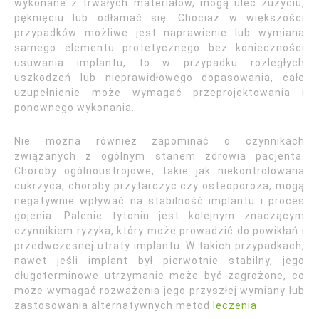
wykonane z trwałych materiałów, mogą ulec zużyciu,
pęknięciu lub odłamać się. Chociaż w większości
przypadków możliwe jest naprawienie lub wymiana
samego elementu protetycznego bez konieczności
usuwania implantu, to w przypadku rozległych
uszkodzeń lub nieprawidłowego dopasowania, całe
uzupełnienie może wymagać przeprojektowania i
ponownego wykonania.
Nie można również zapominać o czynnikach
związanych z ogólnym stanem zdrowia pacjenta.
Choroby ogólnoustrojowe, takie jak niekontrolowana
cukrzyca, choroby przytarczyc czy osteoporoza, mogą
negatywnie wpływać na stabilność implantu i proces
gojenia. Palenie tytoniu jest kolejnym znaczącym
czynnikiem ryzyka, który może prowadzić do powikłań i
przedwczesnej utraty implantu. W takich przypadkach,
nawet jeśli implant był pierwotnie stabilny, jego
długoterminowe utrzymanie może być zagrożone, co
może wymagać rozważenia jego przyszłej wymiany lub
zastosowania alternatywnych metod
leczenia
.