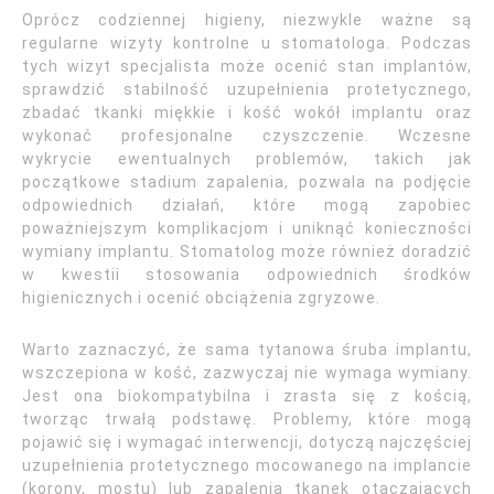
Oprócz codziennej higieny, niezwykle ważne są
regularne wizyty kontrolne u stomatologa. Podczas
tych wizyt specjalista może ocenić stan implantów,
sprawdzić stabilność uzupełnienia protetycznego,
zbadać tkanki miękkie i kość wokół implantu oraz
wykonać profesjonalne czyszczenie. Wczesne
wykrycie ewentualnych problemów, takich jak
początkowe stadium zapalenia, pozwala na podjęcie
odpowiednich działań, które mogą zapobiec
poważniejszym komplikacjom i uniknąć konieczności
wymiany implantu. Stomatolog może również doradzić
w kwestii stosowania odpowiednich środków
higienicznych i ocenić obciążenia zgryzowe.
Warto zaznaczyć, że sama tytanowa śruba implantu,
wszczepiona w kość, zazwyczaj nie wymaga wymiany.
Jest ona biokompatybilna i zrasta się z kością,
tworząc trwałą podstawę. Problemy, które mogą
pojawić się i wymagać interwencji, dotyczą najczęściej
uzupełnienia protetycznego mocowanego na implancie
(korony, mostu) lub zapalenia tkanek otaczających