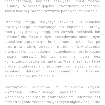
osteointegracji, implant zazwyczaj musi zostać
usunięty. Po okresie gojenia i ewentualnej regeneracji
tkanki kostnej, można rozważyć ponowną implantację.
Problemy mogą dotyczyć również uzupełnienia
protetycznego mocowanego na implancie. Korony,
mosty czy protezy mogą ulec zużyciu, pęknięciu lub
odłamać się. Może to być spowodowane nadmiernym
naciskiem zgryzowym, bruksizmem, urazem lub po
prostu naturalnym zużyciem materiału. W większości
przypadków, uszkodzone uzupełnienie protetyczne
można naprawić lub wymienić na nowe bez
konieczności usuwania implantu. Ważne jest, aby takie
problemy zgłaszać stomatologowi jak najszybciej, aby
zapobiec dalszym uszkodzeniom i utrzymać
funkcjonalność uzupełnienia.
Rozwiązania problemów z implantami często
wymagają indywidualnego podejścia i ścisłej
współpracy pacjenta ze stomatologiem. Kluczowe jest
przestrzeganie zaleceń dotyczących higieny, regularne