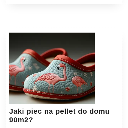
Jaki piec na pellet do domu
Jaki
90m2?
piec