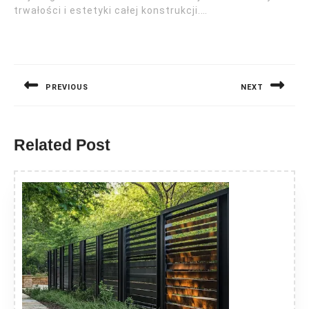
trwałości i estetyki całej konstrukcji.…
Nawigacja
wpisu
PREVIOUS
NEXT
Previous
Next
post:
post:
Related Post