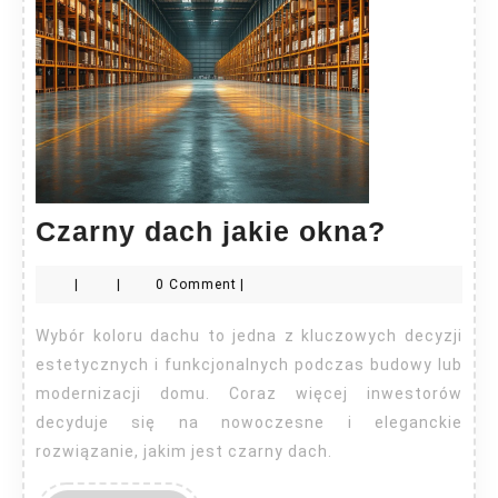
Czarny
Czarny dach jakie okna?
dach
|
|
0 Comment
|
jakie
okna?
Wybór koloru dachu to jedna z kluczowych decyzji
estetycznych i funkcjonalnych podczas budowy lub
modernizacji domu. Coraz więcej inwestorów
decyduje się na nowoczesne i eleganckie
rozwiązanie, jakim jest czarny dach.