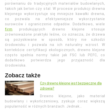
porównaniu do tradycyjnych materiałów budowlanych,
takich jak beton czy stal. W procesie produkcji drewna
klejonego wykorzystuje się mniejsze kawałki drewna,
co pozwala na efektywniejsze wykorzystanie
surowców i ograniczenie odpadów. Dodatkowo, wiele
firm
produkujących drewno klejone stosuje
zrównoważone praktyki leśne, co oznacza, że drzewa
są pozyskiwane w sposób, który nie szkodzi
środowisku i pozwala na ich naturalny wzrost. W
kontekście certyfikacji ekologicznych, drewno klejone
często spełnia normy takie jak FSC lub PEFC, co
dodatkowo potwierdza jego przyjazność dla
środowiska.
Zobacz także
Czy drewno klejone jest bezpieczne dla
zdrowia?
Drewno klejone, jako materiał
budowlany i wykończeniowy, zyskuje coraz większą
popularność w różnych branżach. Jednak…