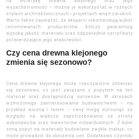
na estetykę drewna klejonego oraz jego
wszechstronność – można je wykorzystać w różnych
stylach architektonicznych i projektach wnętrzarskich.
Warto także zauważyć, że eksperci rekomendują wybór
renomowanych producentów, którzy gwarantują
wysoką jakość materiału oraz odpowiednie certyfikaty
potwierdzające jego właściwości.
Czy cena drewna klejonego
zmienia się sezonowo?
Cena drewna klejonego może rzeczywiście zmieniać
się sezonowo, co jest związane z popytem na ten
materiał oraz dostępnością surowców. W okresach
wzmożonego zainteresowania budownictwem – na
przykład wiosną i latem – ceny mogą wzrosnąć ze
względu na większe zapotrzebowanie ze strony
wykonawców oraz inwestorów indywidualnych. Z kolei
zimą popyt na materiały budowlane zwykle maleje, co
może prowadzić do obniżenia cen. Dodatkowo czynniki