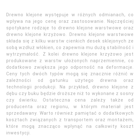
Drewno klejone występuje w różnych odmianach, co
wpływa na jego cenę oraz zastosowanie. Najczęściej
spotykane rodzaje to drewno klejone warstwowe oraz
drewno klejone krzyżowo. Drewno klejone warstwowe
składa się z kilku warstw cienkich desek sklejonych ze
sobą wzdłuż włókien, co zapewnia mu dużą stabilność i
wytrzymałość. Z kolei drewno klejone krzyżowo jest
produkowane z warstw ułożonych naprzemiennie, co
dodatkowo zwiększa jego odporność na deformacje.
Ceny tych dwóch typów mogą się znacznie różnić w
zależności od gatunku użytego drewna oraz
technologii produkcji. Na przykład, drewno klejone z
dębu czy buku będzie droższe niż to wykonane z sosny
czy świerku. Ostateczna cena zależy także od
producenta oraz regionu, w którym materiał jest
sprzedawany. Warto również pamiętać o dodatkowych
kosztach związanych z transportem oraz montażem,
które mogą znacząco wpłynąć na całkowity koszt
inwestycji.