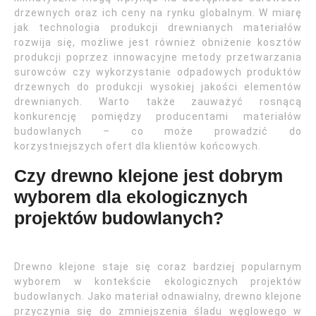
drzewnych oraz ich ceny na rynku globalnym. W miarę
jak technologia produkcji drewnianych materiałów
rozwija się, możliwe jest również obniżenie kosztów
produkcji poprzez innowacyjne metody przetwarzania
surowców czy wykorzystanie odpadowych produktów
drzewnych do produkcji wysokiej jakości elementów
drewnianych. Warto także zauważyć rosnącą
konkurencję pomiędzy producentami materiałów
budowlanych – co może prowadzić do
korzystniejszych ofert dla klientów końcowych.
Czy drewno klejone jest dobrym
wyborem dla ekologicznych
projektów budowlanych?
Drewno klejone staje się coraz bardziej popularnym
wyborem w kontekście ekologicznych projektów
budowlanych. Jako materiał odnawialny, drewno klejone
przyczynia się do zmniejszenia śladu węglowego w