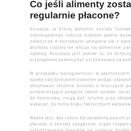
Co jeśli alimenty zost
regularnie płacone?
Sytuacja, w której alimenty zostały formal
zobowiązanego rodzica, stanowi pewne wyzwa
zwłaszcza w kontekście ubiegania się o świa
dochodu rodziny nie wlicza się alimentów 
sądową. Kluczowe jest jednak to, że dotycz
przynajmniej powinny być otrzymywane na po
W przypadku nieregularności w płatnościach 
opiekę nad dzieckiem powinien podjąć odpowied
obejmować złożenie wniosku o wszczęcie p
potwierdzające podjęcie takich działań, na p
do komornika, mogą być istotne przy skład
wykazać, że mimo braku faktycznych wpływów, 
Ważne jest, aby rodzic był świadomy swoich pra
płacone, a zostały zasądzone, organ rozpat
przedstawienia dowodów na podjęcie działań 