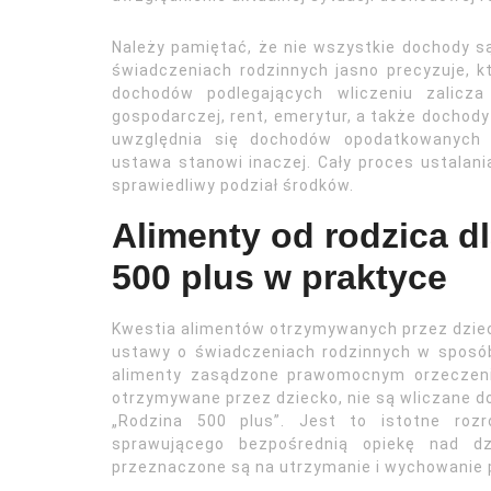
Należy pamiętać, że nie wszystkie dochody 
świadczeniach rodzinnych jasno precyzuje, k
dochodów podlegających wliczeniu zalicza
gospodarczej, rent, emerytur, a także dochody 
uwzględnia się dochodów opodatkowanych
ustawa stanowi inaczej. Cały proces ustalani
sprawiedliwy podział środków.
Alimenty od rodzica d
500 plus w praktyce
Kwestia alimentów otrzymywanych przez dzieck
ustawy o świadczeniach rodzinnych w sposób
alimenty zasądzone prawomocnym orzeczeni
otrzymywane przez dziecko, nie są wliczane d
„Rodzina 500 plus”. Jest to istotne rozr
sprawującego bezpośrednią opiekę nad d
przeznaczone są na utrzymanie i wychowanie 