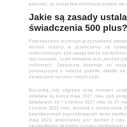
pewność, że wszystkie informacje podane we 
Jakie są zasady ustal
świadczenia 500 plus
Podstawowym kryterium przyznawania świadcz
dochód rodziny w przeliczeniu na osob
rozliczeniowym, pod uwagę bierze się dochód 
aby rozumieć, czym dokładnie jest „dochód ro
rodzinnych. Zazwyczaj obejmuje on wszy
pomniejszone o należne podatki, składki na
świadczone na rzecz innych osób.
Kluczową rolę odgrywa tutaj moment ustal
składane do końca maja 2021 roku, pod uwag
składanych od 1 czerwca 2021 roku do 31 ma
czerwca 2022 roku, wniosek o świadczenie 5
kalendarzowym poprzedzającym okres zasiłkow
maja 2023, analizowany jest dochód z roku
uwzględnienie aktualnej sytuacji dochodowej r