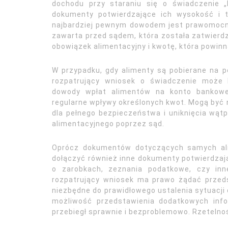
dochodu przy staraniu się o świadczenie „
dokumenty potwierdzające ich wysokość i t
najbardziej pewnym dowodem jest prawomocn
zawarta przed sądem, która została zatwierd
obowiązek alimentacyjny i kwotę, która powin
W przypadku, gdy alimenty są pobierane na p
rozpatrujący wniosek o świadczenie może 
dowody wpłat alimentów na konto bankowe,
regularne wpływy określonych kwot. Mogą być
dla pełnego bezpieczeństwa i uniknięcia wątp
alimentacyjnego poprzez sąd.
Oprócz dokumentów dotyczących samych ali
dołączyć również inne dokumenty potwierdzają
o zarobkach, zeznania podatkowe, czy inn
rozpatrujący wniosek ma prawo żądać przed
niezbędne do prawidłowego ustalenia sytuacji
możliwość przedstawienia dodatkowych info
przebiegł sprawnie i bezproblemowo. Rzetelno