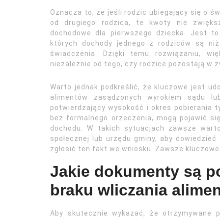
Oznacza to, że jeśli rodzic ubiegający się o ś
od drugiego rodzica, te kwoty nie zwięks
dochodowe dla pierwszego dziecka. Jest to
których dochody jednego z rodziców są niż
świadczenia. Dzięki temu rozwiązaniu, wi
niezależnie od tego, czy rodzice pozostają w 
Warto jednak podkreślić, że kluczowe jest 
alimentów zasądzonych wyrokiem sądu lub
potwierdzający wysokość i okres pobierania t
bez formalnego orzeczenia, mogą pojawić si
dochodu. W takich sytuacjach zawsze wart
społecznej lub urzędu gminy, aby dowiedzieć
zgłosić ten fakt we wniosku. Zawsze kluczowe
Jakie dokumenty są p
braku wliczania alime
Aby skutecznie wykazać, że otrzymywane p