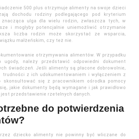
wiadczenie 500 plus otrzymuje alimenty na swoje dzieci
zają dochodu rodziny podlegającego pod kryterium
 znacząca ulga dla wielu rodzin, zwłaszcza tych, w
sze i mogłyby potencjalnie uniemożliwić otrzymanie
ększa liczba rodzin może skorzystać ze wsparcia,
związku małżeńskim, czy też nie.
udokumentowanie otrzymywania alimentów. W przypadku
 ugody, należy przedstawić odpowiedni dokument
ych świadczeń. Jeśli alimenty są płacone dobrowolnie,
ę trudności z ich udokumentowaniem i wyłączeniem z
o skonsultować się z pracownikiem ośrodka pomocy
 się, jakie dokumenty będą wymagane i jak prawidłowo
 jest przedstawienie rzetelnych danych.
otrzebne do potwierdzenia
ntów?
rzez dziecko alimenty nie powinny być wliczane do