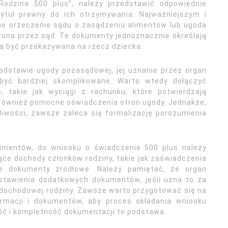
Rodzina 500 plus”, należy przedstawić odpowiednie
ytuł prawny do ich otrzymywania. Najważniejszym i
e orzeczenie sądu o zasądzeniu alimentów lub ugoda
zona przez sąd. Te dokumenty jednoznacznie określają
na być przekazywana na rzecz dziecka.
odstawie ugody pozasądowej, jej uznanie przez organ
być bardziej skomplikowane. Warto wtedy dołączyć
 takie jak wyciągi z rachunku, które potwierdzają
 również pomocne oświadczenia stron ugody. Jednakże,
liwości, zawsze zaleca się formalizację porozumienia
mentów, do wniosku o świadczenie 500 plus należy
ce dochody członków rodziny, takie jak zaświadczenia
e dokumenty źródłowe. Należy pamiętać, że organ
stawienia dodatkowych dokumentów, jeśli uzna to za
 dochodowej rodziny. Zawsze warto przygotować się na
rmacji i dokumentów, aby proces składania wniosku
ść i kompletność dokumentacji to podstawa.