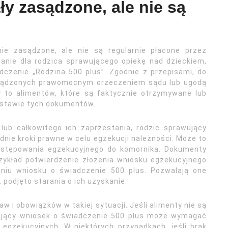
ały zasądzone, ale nie są
nie zasądzone, ale nie są regularnie płacone przez
nie dla rodzica sprawującego opiekę nad dzieckiem,
dczenie „Rodzina 500 plus”. Zgodnie z przepisami, do
zasądzonych prawomocnym orzeczeniem sądu lub ugodą
y to alimentów, które są faktycznie otrzymywane lub
dstawie tych dokumentów.
lub całkowitego ich zaprzestania, rodzic sprawujący
nie kroki prawne w celu egzekucji należności. Może to
ostępowania egzekucyjnego do komornika. Dokumenty
rzykład potwierdzenie złożenia wniosku egzekucyjnego
aniu wniosku o świadczenie 500 plus. Pozwalają one
podjęto starania o ich uzyskanie.
w i obowiązków w takiej sytuacji. Jeśli alimenty nie są
rujący wniosek o świadczenie 500 plus może wymagać
egzekucyjnych. W niektórych przypadkach, jeśli brak