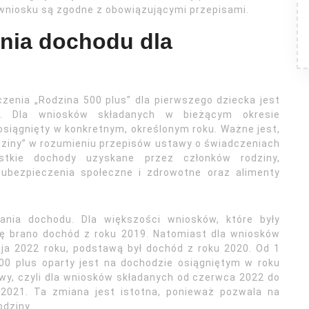
wniosku są zgodne z obowiązującymi przepisami.
ania dochodu dla
?
enia „Rodzina 500 plus” dla pierwszego dziecka jest
ę. Dla wniosków składanych w bieżącym okresie
osiągnięty w konkretnym, określonym roku. Ważne jest,
dziny” w rozumieniu przepisów ustawy o świadczeniach
stkie dochody uzyskane przez członków rodziny,
 ubezpieczenia społeczne i zdrowotne oraz alimenty
ania dochodu. Dla większości wniosków, które były
ę brano dochód z roku 2019. Natomiast dla wniosków
ja 2022 roku, podstawą był dochód z roku 2020. Od 1
00 plus oparty jest na dochodzie osiągniętym w roku
y, czyli dla wniosków składanych od czerwca 2022 do
 2021. Ta zmiana jest istotna, ponieważ pozwala na
odziny.