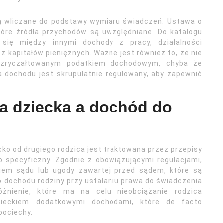
są wliczane do podstawy wymiaru świadczeń. Ustawa o
tóre źródła przychodów są uwzględniane. Do katalogu
 się między innymi dochody z pracy, działalności
z kapitałów pieniężnych. Ważne jest również to, że nie
 zryczałtowanym podatkiem dochodowym, chyba że
a dochodu jest skrupulatnie regulowany, aby zapewnić
la dziecka a dochód do
o od drugiego rodzica jest traktowana przez przepisy
 specyficzny. Zgodnie z obowiązującymi regulacjami,
em sądu lub ugody zawartej przed sądem, które są
o dochodu rodziny przy ustalaniu prawa do świadczenia
óżnienie, które ma na celu nieobciążanie rodzica
zieckiem dodatkowymi dochodami, które de facto
pociechy.