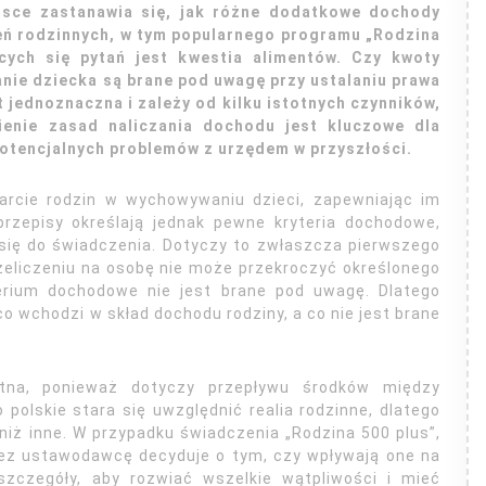
lsce zastanawia się, jak różne dodatkowe dochody
eń rodzinnych, w tym popularnego programu „Rodzina
ących się pytań jest kwestia alimentów. Czy kwoty
nie dziecka są brane pod uwagę przy ustalaniu prawa
t jednoznaczna i zależy od kilku istotnych czynników,
enie zasad naliczania dochodu jest kluczowe dla
potencjalnych problemów z urzędem w przyszłości.
arcie rodzin w wychowywaniu dzieci, zapewniając im
rzepisy określają jednak pewne kryteria dochodowe,
 się do świadczenia. Dotyczy to zwłaszcza pierwszego
rzeliczeniu na osobę nie może przekroczyć określonego
terium dochodowe nie jest brane pod uwagę. Dlatego
co wchodzi w skład dochodu rodziny, a co nie jest brane
atna, ponieważ dotyczy przepływu środków między
 polskie stara się uwzględnić realia rodzinne, dlatego
iż inne. W przypadku świadczenia „Rodzina 500 plus”,
zez ustawodawcę decyduje o tym, czy wpływają one na
zczegóły, aby rozwiać wszelkie wątpliwości i mieć