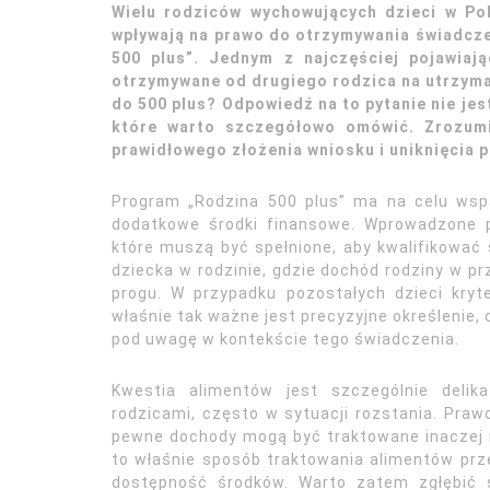
Wielu rodziców wychowujących dzieci w Po
wpływają na prawo do otrzymywania świadcz
500 plus”. Jednym z najczęściej pojawiaj
otrzymywane od drugiego rodzica na utrzyma
do 500 plus? Odpowiedź na to pytanie nie jes
które warto szczegółowo omówić. Zrozumi
prawidłowego złożenia wniosku i uniknięcia 
Program „Rodzina 500 plus” ma na celu wsp
dodatkowe środki finansowe. Wprowadzone p
które muszą być spełnione, aby kwalifikować
dziecka w rodzinie, gdzie dochód rodziny w p
progu. W przypadku pozostałych dzieci kry
właśnie tak ważne jest precyzyjne określenie, 
pod uwagę w kontekście tego świadczenia.
Kwestia alimentów jest szczególnie delik
rodzicami, często w sytuacji rozstania. Prawo
pewne dochody mogą być traktowane inaczej n
to właśnie sposób traktowania alimentów pr
dostępność środków. Warto zatem zgłębić s