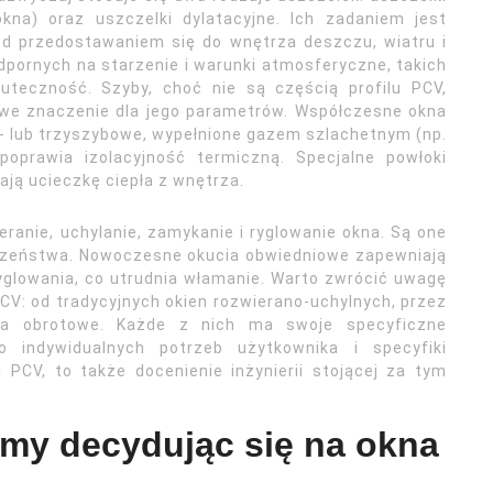
na) oraz uszczelki dylatacyjne. Ich zadaniem jest
ed przedostawaniem się do wnętrza deszczu, wiatru i
dpornych na starzenie i warunki atmosferyczne, takich
uteczność. Szyby, choć nie są częścią profilu PCV,
owe znaczenie dla jego parametrów. Współczesne okna
- lub trzyszybowe, wypełnione gazem szlachetnym (np.
oprawia izolacyjność termiczną. Specjalne powłoki
ją ucieczkę ciepła z wnętrza.
anie, uchylanie, zamykanie i ryglowanie okna. Są one
eczeństwa. Nowoczesne okucia obwiedniowe zapewniają
yglowania, co utrudnia włamanie. Warto zwrócić uwagę
V: od tradycyjnych okien rozwierano-uchylnych, przez
na obrotowe. Każde z nich ma swoje specyficzne
indywidualnych potrzeb użytkownika i specyfiki
PCV, to także docenienie inżynierii stojącej za tym
emy decydując się na okna