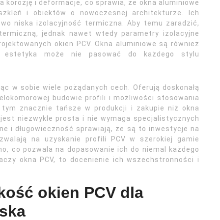
 korozję i deformacje, co sprawia, że okna aluminiowe
zkleń i obiektów o nowoczesnej architekturze. Ich
o niska izolacyjność termiczna. Aby temu zaradzić,
 termiczną, jednak nawet wtedy parametry izolacyjne
rojektowanych okien PCV. Okna aluminiowe są również
h estetyka może nie pasować do każdego stylu
ząc w sobie wiele pożądanych cech. Oferują doskonałą
ielokomorowej budowie profili i możliwości stosowania
tym znacznie tańsze w produkcji i zakupie niż okna
jest niezwykle prosta i nie wymaga specjalistycznych
e i długowieczność sprawiają, że są to inwestycje na
zwalają na uzyskanie profili PCV w szerokiej gamie
no, co pozwala na dopasowanie ich do niemal każdego
naczy okna PCV, to docenienie ich wszechstronności i
kość okien PCV dla
iska