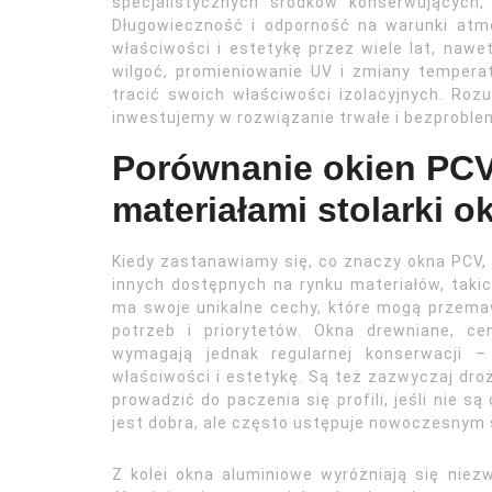
specjalistycznych środków konserwujących,
Długowieczność i odporność na warunki atm
właściwości i estetykę przez wiele lat, naw
wilgoć, promieniowanie UV i zmiany temperat
tracić swoich właściwości izolacyjnych. Ro
inwestujemy w rozwiązanie trwałe i bezprobl
Porównanie okien PCV
materiałami stolarki o
Kiedy zastanawiamy się, co znaczy okna PCV, 
innych dostępnych na rynku materiałów, taki
ma swoje unikalne cechy, które mogą przema
potrzeb i priorytetów. Okna drewniane, ce
wymagają jednak regularnej konserwacji –
właściwości i estetykę. Są też zazwyczaj droż
prowadzić do paczenia się profili, jeśli nie s
jest dobra, ale często ustępuje nowoczesny
Z kolei okna aluminiowe wyróżniają się niez