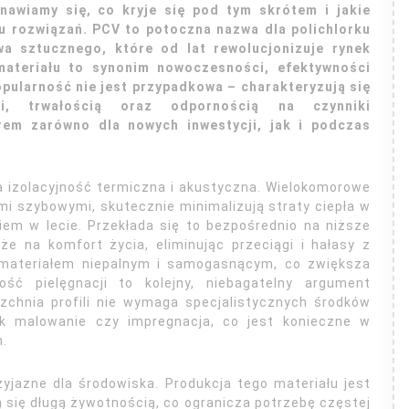
awiamy się, co kryje się pod tym skrótem i jakie
pu rozwiązań. PCV to potoczna nazwa dla polichlorku
wa sztucznego, które od lat rewolucjonizuje rynek
materiału to synonim nowoczesności, efektywności
opularność nie jest przypadkowa – charakteryzują się
ymi, trwałością oraz odpornością na czynniki
rem zarówno dla nowych inwestycji, jak i podczas
 izolacyjność termiczna i akustyczna. Wielokomorowe
mi szybowymi, skutecznie minimalizują straty ciepła w
em w lecie. Przekłada się to bezpośrednio na niższe
że na komfort życia, eliminując przeciągi i hałasy z
st materiałem niepalnym i samogasnącym, co zwiększa
ć pielęgnacji to kolejny, niebagatelny argument
zchnia profili nie wymaga specjalistycznych środków
ak malowanie czy impregnacja, co jest konieczne w
h.
yjazne dla środowiska. Produkcja tego materiału jest
się długą żywotnością, co ogranicza potrzebę częstej