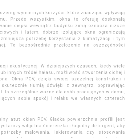
 szereg wymiernych korzyści, które znacząco wpływają
mu. Przede wszystkim, okna te oferują doskonałą
ywanie ciepła wewnątrz budynku zimą oznacza niższe
ciowych i latem, dobrze izolujące okna ograniczają
zmniejsza potrzebę korzystania z klimatyzacji i tym
nej. To bezpośrednie przełożenie na oszczędności
acji akustycznej. W dzisiejszych czasach, kiedy wiele
ub innych źródeł hałasu, możliwość stworzenia cichej i
na. Okna PCV, dzięki swojej szczelnej konstrukcji i
skutecznie tłumią dźwięki z zewnątrz, poprawiając
t to szczególnie ważne dla osób pracujących w domu,
iących sobie spokój i relaks we własnych czterech
lny atut okien PCV. Gładka powierzchnia profili jest
ystarczy wilgotna ściereczka i łagodny detergent, aby
potrzeby malowania, lakierowania czy stosowania