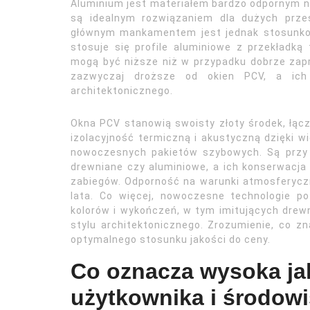
Aluminium jest materiałem bardzo odpornym na
są idealnym rozwiązaniem dla dużych przes
głównym mankamentem jest jednak stosunkow
stosuje się profile aluminiowe z przekładką
mogą być niższe niż w przypadku dobrze zap
zazwyczaj droższe od okien PCV, a ic
architektonicznego.
Okna PCV stanowią swoisty złoty środek, łąc
izolacyjność termiczną i akustyczną dzięki w
nowoczesnych pakietów szybowych. Są przy 
drewniane czy aluminiowe, a ich konserwacja 
zabiegów. Odporność na warunki atmosferyczn
lata. Co więcej, nowoczesne technologie po
kolorów i wykończeń, w tym imitujących drew
stylu architektonicznego. Zrozumienie, co z
optymalnego stosunku jakości do ceny.
Co oznacza wysoka ja
użytkownika i środow