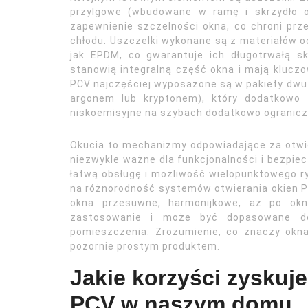
przylgowe (wbudowane w ramę i skrzydło ok
zapewnienie szczelności okna, co chroni prz
chłodu. Uszczelki wykonane są z materiałów o
jak EPDM, co gwarantuje ich długotrwałą sk
stanowią integralną część okna i mają klucz
PCV najczęściej wyposażone są w pakiety dwu
argonem lub kryptonem), który dodatkowo p
niskoemisyjne na szybach dodatkowo ogranicza
Okucia to mechanizmy odpowiadające za otwier
niezwykle ważne dla funkcjonalności i bezpi
łatwą obsługę i możliwość wielopunktowego r
na różnorodność systemów otwierania okien PC
okna przesuwne, harmonijkowe, aż po ok
zastosowanie i może być dopasowane do 
pomieszczenia. Zrozumienie, co znaczy okna 
pozornie prostym produktem.
Jakie korzyści zyskuj
PCV w naszym domu