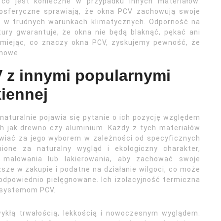
 co jest konieczne w przypadku innych materiałów.
osferyczne sprawiają, że okna PCV zachowują swoje
et w trudnych warunkach klimatycznych. Odporność na
ury gwarantuje, że okna nie będą blaknąć, pękać ani
zumiejąc, co znaczy okna PCV, zyskujemy pewność, że
emowe.
 z innymi popularnymi
kiennej
naturalnie pojawia się pytanie o ich pozycję względem
ch jak drewno czy aluminium. Każdy z tych materiałów
wiać za jego wyborem w zależności od specyficznych
nione za naturalny wygląd i ekologiczny charakter,
 malowania lub lakierowania, aby zachować swoje
sze w zakupie i podatne na działanie wilgoci, co może
ą odpowiednio pielęgnowane. Ich izolacyjność termiczna
m systemom PCV.
wykłą trwałością, lekkością i nowoczesnym wyglądem.