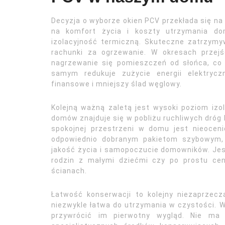
Decyzja o wyborze okien PCV przekłada się na
na komfort życia i koszty utrzymania do
izolacyjność termiczną. Skuteczne zatrzym
rachunki za ogrzewanie. W okresach przejś
nagrzewanie się pomieszczeń od słońca, co 
samym redukuje zużycie energii elektrycz
finansowe i mniejszy ślad węglowy.
Kolejną ważną zaletą jest wysoki poziom izol
domów znajduje się w pobliżu ruchliwych dróg l
spokojnej przestrzeni w domu jest nieocenio
odpowiednio dobranym pakietom szybowym, 
jakość życia i samopoczucie domowników. Jes
rodzin z małymi dziećmi czy po prostu cen
ścianach.
Łatwość konserwacji to kolejny niezaprzecza
niezwykle łatwa do utrzymania w czystości. W
przywrócić im pierwotny wygląd. Nie ma 