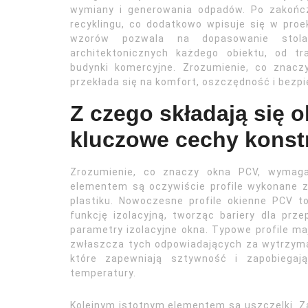
wymiany i generowania odpadów. Po zakończ
recyklingu, co dodatkowo wpisuje się w proek
wzorów pozwala na dopasowanie stolar
architektonicznych każdego obiektu, od t
budynki komercyjne. Zrozumienie, co znac
przekłada się na komfort, oszczędność i bezpi
Z czego składają się o
kluczowe cechy konst
Zrozumienie, co znaczy okna PCV, wymaga
elementem są oczywiście profile wykonane z p
plastiku. Nowoczesne profile okienne PCV 
funkcję izolacyjną, tworząc bariery dla prz
parametry izolacyjne okna. Typowe profile maj
zwłaszcza tych odpowiadających za wytrzymał
które zapewniają sztywność i zapobiega
temperatury.
Kolejnym istotnym elementem są uszczelki. Za