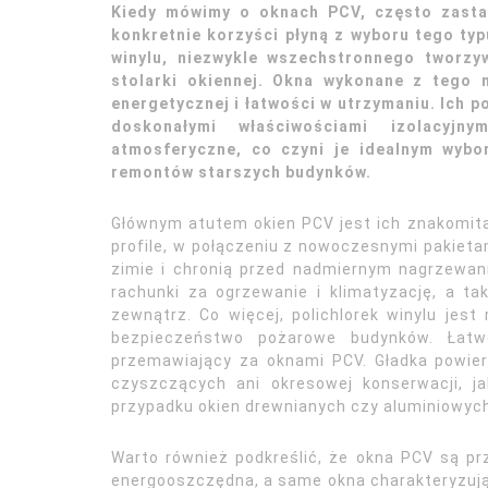
Kiedy mówimy o oknach PCV, często zastan
konkretnie korzyści płyną z wyboru tego ty
winylu, niezwykle wszechstronnego tworzy
stolarki okiennej. Okna wykonane z tego 
energetycznej i łatwości w utrzymaniu. Ich p
doskonałymi właściwościami izolacyjn
atmosferyczne, co czyni je idealnym wybo
remontów starszych budynków.
Głównym atutem okien PCV jest ich znakomita
profile, w połączeniu z nowoczesnymi pakieta
zimie i chronią przed nadmiernym nagrzewani
rachunki za ogrzewanie i klimatyzację, a tak
zewnątrz. Co więcej, polichlorek winylu je
bezpieczeństwo pożarowe budynków. Łatwoś
przemawiający za oknami PCV. Gładka powier
czyszczących ani okresowej konserwacji, j
przypadku okien drewnianych czy aluminiowyc
Warto również podkreślić, że okna PCV są prz
energooszczędna, a same okna charakteryzują 