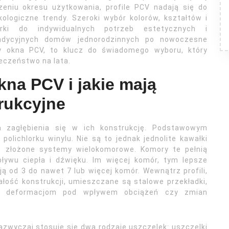
eniu okresu użytkowania, profile PCV nadają się do
ologiczne trendy. Szeroki wybór kolorów, kształtów i
ki do indywidualnych potrzeb estetycznych i
radycyjnych domów jednorodzinnych po nowoczesne
zy okna PCV, to klucz do świadomego wyboru, który
eczeństwo na lata.
kna PCV i jakie mają
rukcyjne
 zagłębienia się w ich konstrukcję. Podstawowym
olichlorku winylu. Nie są to jednak jednolite kawałki
to złożone systemy wielokomorowe. Komory te pełnią
epływu ciepła i dźwięku. Im więcej komór, tym lepsze
ą od 3 do nawet 7 lub więcej komór. Wewnątrz profili,
ość konstrukcji, umieszczane są stalowe przekładki,
ją deformacjom pod wpływem obciążeń czy zmian
zwyczaj stosuje się dwa rodzaje uszczelek: uszczelki