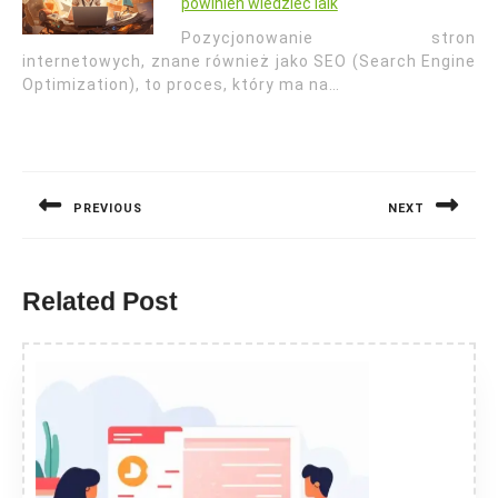
powinien wiedzieć laik
Pozycjonowanie stron
internetowych, znane również jako SEO (Search Engine
Optimization), to proces, który ma na…
Nawigacja
wpisu
PREVIOUS
NEXT
Previous
Next
post:
post:
Related Post