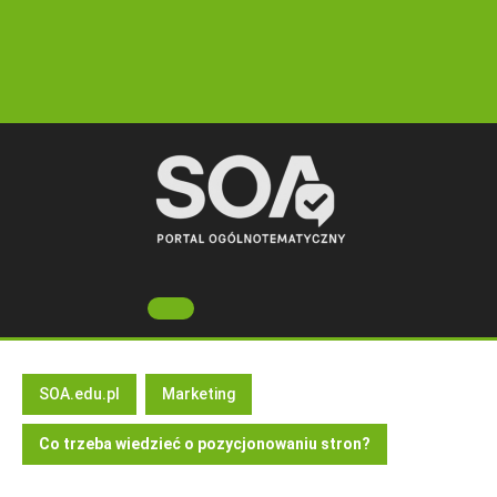
Skip
to
content
Open
Button
SOA.edu.pl
Marketing
Co trzeba wiedzieć o pozycjonowaniu stron?