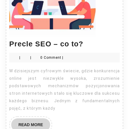
Precle
Precle SEO – co to?
SEO
|
|
0 Comment
|
–
co
W dzisiejszym cyfrowym świecie, gdzie konkurencja
to?
online jest niezwykle wysoka, zrozumienie
podstawowych mechanizmów pozycjonowania
stron internetowych stało się kluczowe dla sukcesu
każdego biznesu. Jednym z fundamentalnych
pojęć, z którym każdy
READ
READ MORE