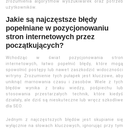
zrozumienia algorytmów wyszukiwarek oraz potrzeb
użytkowników.
Jakie są najczęstsze błędy
popełniane w pozycjonowaniu
stron internetowych przez
początkujących?
Wchodząc w świat pozycjonowania stron
internetowych, łatwo popełnić błędy, które mogą
spowolnić postępy lub nawet zaszkodzić widoczności
witryny. Zrozumienie tych pułapek jest kluczowe, aby
uniknąć marnowania czasu i zasobów. Wiele z tych
błędów wynika z braku wiedzy, pośpiechu lub
stosowania przestarzałych technik, które kiedyś
działały, ale dziś są nieskuteczne lub wręcz szkodliwe
dla SEO.
Jednym z najczęstszych błędów jest skupianie się
wyłącznie na słowach kluczowych, ignorując przy tym