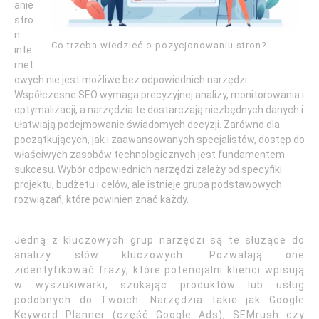
anie
stro
n
Co trzeba wiedzieć o pozycjonowaniu stron?
inte
rnet
owych nie jest możliwe bez odpowiednich narzędzi.
Współczesne SEO wymaga precyzyjnej analizy, monitorowania i
optymalizacji, a narzędzia te dostarczają niezbędnych danych i
ułatwiają podejmowanie świadomych decyzji. Zarówno dla
początkujących, jak i zaawansowanych specjalistów, dostęp do
właściwych zasobów technologicznych jest fundamentem
sukcesu. Wybór odpowiednich narzędzi zależy od specyfiki
projektu, budżetu i celów, ale istnieje grupa podstawowych
rozwiązań, które powinien znać każdy.
Jedną z kluczowych grup narzędzi są te służące do
analizy słów kluczowych. Pozwalają one
zidentyfikować frazy, które potencjalni klienci wpisują
w wyszukiwarki, szukając produktów lub usług
podobnych do Twoich. Narzędzia takie jak Google
Keyword Planner (część Google Ads), SEMrush czy