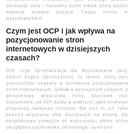
zbudować silny i naturalny profil linków, który będzie
wspierał wysokie pozycje Twojej strony w
wyszukiwarkach.
Czym jest OCP i jak wpływa na
pozycjonowanie stron
internetowych w dzisiejszych
czasach?
OCP, czyli Optymalizacja dla Wyszukiwarek (ang.
Search Engine Optimization), to termin, który jest
powszechnie używany w kontekście pozycjonowania
stron internetowych. Jednak w dzisiejszych czasach, z
perspektywy właściciela firmy, kluczowe jest
zrozumienie, jak OCP działa w praktyce i jakie strategie
przynoszą najlepsze rezultaty. Nie jest to już tylko
kwestia wrzucania słów kluczowych na stronę, ale
kompleksowe podejście do widoczności online, które
uwzględnia użytkownika, technologię i autorytet.