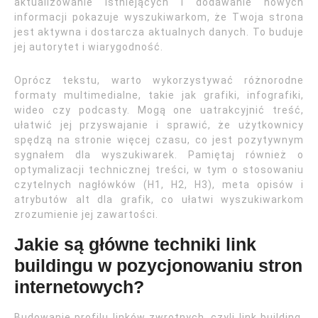
aktualizowanie istniejących i dodawanie nowych
informacji pokazuje wyszukiwarkom, że Twoja strona
jest aktywna i dostarcza aktualnych danych. To buduje
jej autorytet i wiarygodność.
Oprócz tekstu, warto wykorzystywać różnorodne
formaty multimedialne, takie jak grafiki, infografiki,
wideo czy podcasty. Mogą one uatrakcyjnić treść,
ułatwić jej przyswajanie i sprawić, że użytkownicy
spędzą na stronie więcej czasu, co jest pozytywnym
sygnałem dla wyszukiwarek. Pamiętaj również o
optymalizacji technicznej treści, w tym o stosowaniu
czytelnych nagłówków (H1, H2, H3), meta opisów i
atrybutów alt dla grafik, co ułatwi wyszukiwarkom
zrozumienie jej zawartości.
Jakie są główne techniki link
buildingu w pozycjonowaniu stron
internetowych?
Budowanie profilu linków zwrotnych, czyli link building,