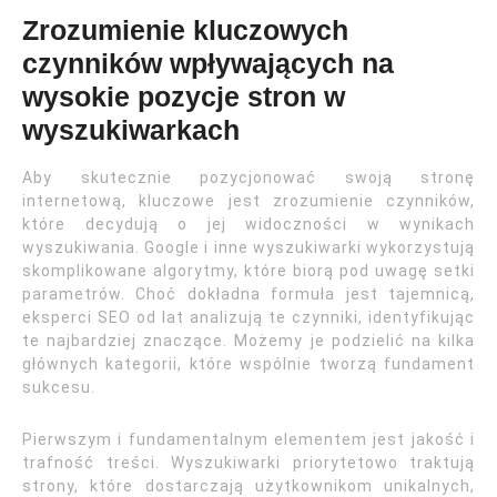
Zrozumienie kluczowych
czynników wpływających na
wysokie pozycje stron w
wyszukiwarkach
Aby skutecznie pozycjonować swoją stronę
internetową, kluczowe jest zrozumienie czynników,
które decydują o jej widoczności w wynikach
wyszukiwania. Google i inne wyszukiwarki wykorzystują
skomplikowane algorytmy, które biorą pod uwagę setki
parametrów. Choć dokładna formuła jest tajemnicą,
eksperci SEO od lat analizują te czynniki, identyfikując
te najbardziej znaczące. Możemy je podzielić na kilka
głównych kategorii, które wspólnie tworzą fundament
sukcesu.
Pierwszym i fundamentalnym elementem jest jakość i
trafność treści. Wyszukiwarki priorytetowo traktują
strony, które dostarczają użytkownikom unikalnych,