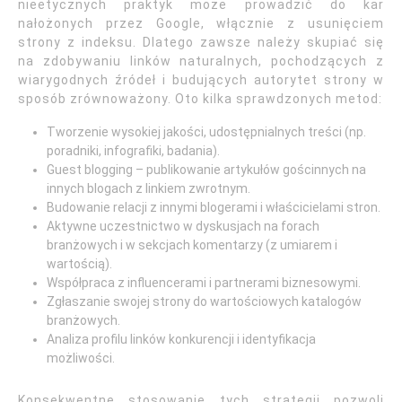
nieetycznych praktyk może prowadzić do kar
nałożonych przez Google, włącznie z usunięciem
strony z indeksu. Dlatego zawsze należy skupiać się
na zdobywaniu linków naturalnych, pochodzących z
wiarygodnych źródeł i budujących autorytet strony w
sposób zrównoważony. Oto kilka sprawdzonych metod:
Tworzenie wysokiej jakości, udostępnialnych treści (np.
poradniki, infografiki, badania).
Guest blogging – publikowanie artykułów gościnnych na
innych blogach z linkiem zwrotnym.
Budowanie relacji z innymi blogerami i właścicielami stron.
Aktywne uczestnictwo w dyskusjach na forach
branżowych i w sekcjach komentarzy (z umiarem i
wartością).
Współpraca z influencerami i partnerami biznesowymi.
Zgłaszanie swojej strony do wartościowych katalogów
branżowych.
Analiza profilu linków konkurencji i identyfikacja
możliwości.
Konsekwentne stosowanie tych strategii pozwoli