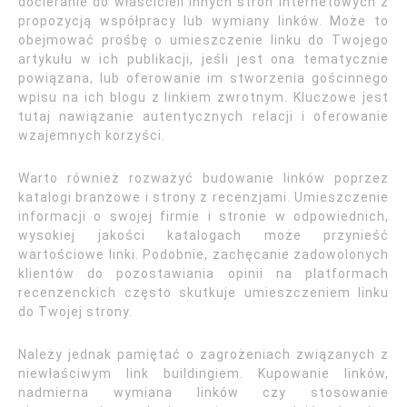
docieranie do właścicieli innych stron internetowych z
propozycją współpracy lub wymiany linków. Może to
obejmować prośbę o umieszczenie linku do Twojego
artykułu w ich publikacji, jeśli jest ona tematycznie
powiązana, lub oferowanie im stworzenia gościnnego
wpisu na ich blogu z linkiem zwrotnym. Kluczowe jest
tutaj nawiązanie autentycznych relacji i oferowanie
wzajemnych korzyści.
Warto również rozważyć budowanie linków poprzez
katalogi branżowe i strony z recenzjami. Umieszczenie
informacji o swojej firmie i stronie w odpowiednich,
wysokiej jakości katalogach może przynieść
wartościowe linki. Podobnie, zachęcanie zadowolonych
klientów do pozostawiania opinii na platformach
recenzenckich często skutkuje umieszczeniem linku
do Twojej strony.
Należy jednak pamiętać o zagrożeniach związanych z
niewłaściwym link buildingiem. Kupowanie linków,
nadmierna wymiana linków czy stosowanie