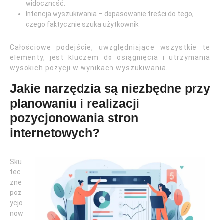
widoczność.
Intencja wyszukiwania – dopasowanie treści do tego,
czego faktycznie szuka użytkownik.
Całościowe podejście, uwzględniające wszystkie te
elementy, jest kluczem do osiągnięcia i utrzymania
wysokich pozycji w wynikach wyszukiwania.
Jakie narzędzia są niezbędne przy
planowaniu i realizacji
pozycjonowania stron
internetowych?
Sku
tec
zne
poz
ycjo
now