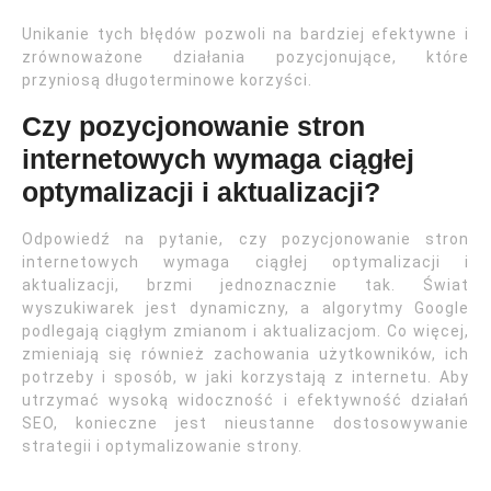
Unikanie tych błędów pozwoli na bardziej efektywne i
zrównoważone działania pozycjonujące, które
przyniosą długoterminowe korzyści.
Czy pozycjonowanie stron
internetowych wymaga ciągłej
optymalizacji i aktualizacji?
Odpowiedź na pytanie, czy pozycjonowanie stron
internetowych wymaga ciągłej optymalizacji i
aktualizacji, brzmi jednoznacznie tak. Świat
wyszukiwarek jest dynamiczny, a algorytmy Google
podlegają ciągłym zmianom i aktualizacjom. Co więcej,
zmieniają się również zachowania użytkowników, ich
potrzeby i sposób, w jaki korzystają z internetu. Aby
utrzymać wysoką widoczność i efektywność działań
SEO, konieczne jest nieustanne dostosowywanie
strategii i optymalizowanie strony.