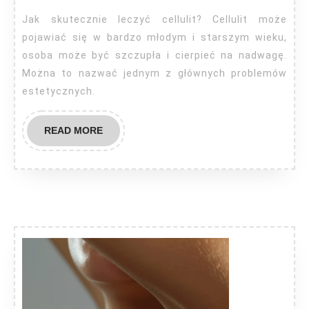
cellulit?
Jak skutecznie leczyć cellulit? Cellulit może
pojawiać się w bardzo młodym i starszym wieku,
osoba może być szczupła i cierpieć na nadwagę.
Można to nazwać jednym z głównych problemów
estetycznych.
READ
READ MORE
MORE