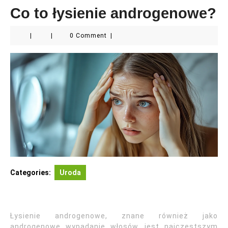
Co to łysienie androgenowe?
|
|
0 Comment
|
Categories:
Uroda
Łysienie androgenowe, znane również jako
androgenowe wypadanie włosów, jest najczęstszym