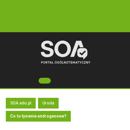
Skip
to
content
Open
Button
SOA.edu.pl
Uroda
Co to łysienie androgenowe?