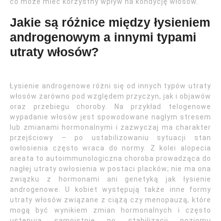
co może mieć korzystny wpływ na kondycję włosów.
Jakie są różnice między łysieniem
androgenowym a innymi typami
utraty włosów?
Łysienie androgenowe różni się od innych typów utraty
włosów zarówno pod względem przyczyn, jak i objawów
oraz przebiegu choroby. Na przykład telogenowe
wypadanie włosów jest spowodowane nagłym stresem
lub zmianami hormonalnymi i zazwyczaj ma charakter
przejściowy – po ustabilizowaniu sytuacji stan
owłosienia często wraca do normy. Z kolei alopecia
areata to autoimmunologiczna choroba prowadząca do
nagłej utraty owłosienia w postaci placków; nie ma ona
związku z hormonami ani genetyką jak łysienie
androgenowe. U kobiet występują także inne formy
utraty włosów związane z ciążą czy menopauzą, które
mogą być wynikiem zmian hormonalnych i często
ustępują samoistnie po stabilizacji poziomu