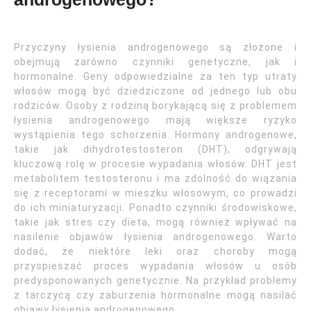
Przyczyny łysienia androgenowego są złożone i
obejmują zarówno czynniki genetyczne, jak i
hormonalne. Geny odpowiedzialne za ten typ utraty
włosów mogą być dziedziczone od jednego lub obu
rodziców. Osoby z rodziną borykającą się z problemem
łysienia androgenowego mają większe ryzyko
wystąpienia tego schorzenia. Hormony androgenowe,
takie jak dihydrotestosteron (DHT), odgrywają
kluczową rolę w procesie wypadania włosów. DHT jest
metabolitem testosteronu i ma zdolność do wiązania
się z receptorami w mieszku włosowym, co prowadzi
do ich miniaturyzacji. Ponadto czynniki środowiskowe,
takie jak stres czy dieta, mogą również wpływać na
nasilenie objawów łysienia androgenowego. Warto
dodać, że niektóre leki oraz choroby mogą
przyspieszać proces wypadania włosów u osób
predysponowanych genetycznie. Na przykład problemy
z tarczycą czy zaburzenia hormonalne mogą nasilać
objawy łysienia androgenowego.