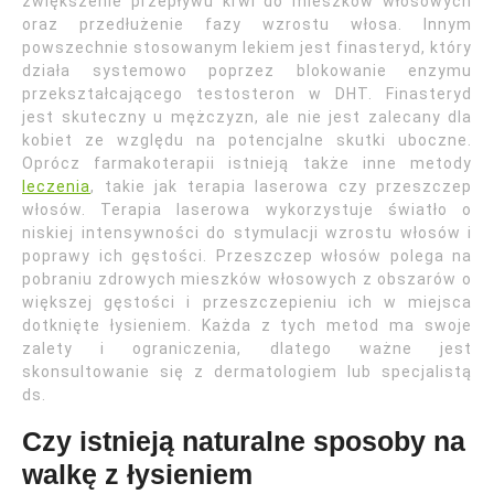
zwiększenie przepływu krwi do mieszków włosowych
oraz przedłużenie fazy wzrostu włosa. Innym
powszechnie stosowanym lekiem jest finasteryd, który
działa systemowo poprzez blokowanie enzymu
przekształcającego testosteron w DHT. Finasteryd
jest skuteczny u mężczyzn, ale nie jest zalecany dla
kobiet ze względu na potencjalne skutki uboczne.
Oprócz farmakoterapii istnieją także inne metody
leczenia
, takie jak terapia laserowa czy przeszczep
włosów. Terapia laserowa wykorzystuje światło o
niskiej intensywności do stymulacji wzrostu włosów i
poprawy ich gęstości. Przeszczep włosów polega na
pobraniu zdrowych mieszków włosowych z obszarów o
większej gęstości i przeszczepieniu ich w miejsca
dotknięte łysieniem. Każda z tych metod ma swoje
zalety i ograniczenia, dlatego ważne jest
skonsultowanie się z dermatologiem lub specjalistą
ds.
Czy istnieją naturalne sposoby na
walkę z łysieniem