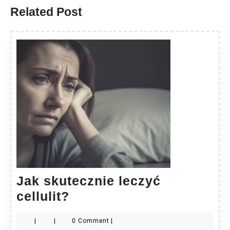
Related Post
Jak skutecznie leczyć
Jak
cellulit?
skutecznie
|
|
0 Comment
|
leczyć