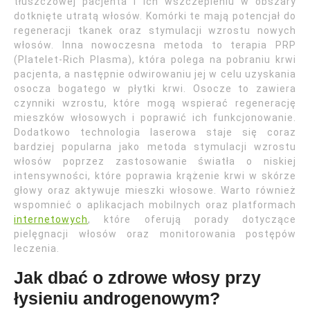
tłuszczowej pacjenta i ich wszczepieniu w obszary
dotknięte utratą włosów. Komórki te mają potencjał do
regeneracji tkanek oraz stymulacji wzrostu nowych
włosów. Inna nowoczesna metoda to terapia PRP
(Platelet-Rich Plasma), która polega na pobraniu krwi
pacjenta, a następnie odwirowaniu jej w celu uzyskania
osocza bogatego w płytki krwi. Osocze to zawiera
czynniki wzrostu, które mogą wspierać regenerację
mieszków włosowych i poprawić ich funkcjonowanie.
Dodatkowo technologia laserowa staje się coraz
bardziej popularna jako metoda stymulacji wzrostu
włosów poprzez zastosowanie światła o niskiej
intensywności, które poprawia krążenie krwi w skórze
głowy oraz aktywuje mieszki włosowe. Warto również
wspomnieć o aplikacjach mobilnych oraz platformach
internetowych
, które oferują porady dotyczące
pielęgnacji włosów oraz monitorowania postępów
leczenia.
Jak dbać o zdrowe włosy przy
łysieniu androgenowym?