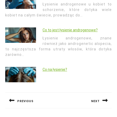
Łysienie androgenowe u kobiet to
schorzenie, które dotyka wiele
kobiet na całym świecie, prowadząc do…
Co to jest łysienie androgenowe?
Łysienie androgenowe, znane
również jako androgenetic alopecia,
to najczęstsza forma utraty włosów, która dotyka
zarówno…
Co na łysienie?
Nawigacja
wpisu
PREVIOUS
NEXT
Previous
Next
post:
post: