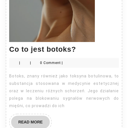
Co
Co to jest botoks?
to
|
|
0 Comment
|
jest
botoks?
Botoks, znany również jako toksyna botulinowa, to
substancja stosowana w medycynie estetycznej
oraz w leczeniu różnych schorzeń. Jego działanie
polega na blokowaniu sygnałów nerwowych do
mięśni, co prowadzi do ich
READ
READ MORE
MORE