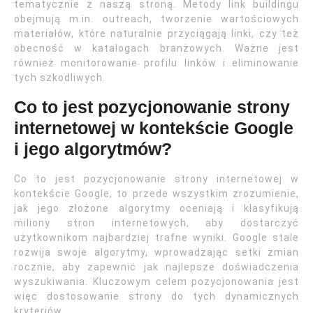
tematycznie z naszą stroną. Metody link buildingu
obejmują m.in. outreach, tworzenie wartościowych
materiałów, które naturalnie przyciągają linki, czy też
obecność w katalogach branżowych. Ważne jest
również monitorowanie profilu linków i eliminowanie
tych szkodliwych.
Co to jest pozycjonowanie strony
internetowej w kontekście Google
i jego algorytmów?
Co to jest pozycjonowanie strony internetowej w
kontekście Google, to przede wszystkim zrozumienie,
jak jego złożone algorytmy oceniają i klasyfikują
miliony stron internetowych, aby dostarczyć
użytkownikom najbardziej trafne wyniki. Google stale
rozwija swoje algorytmy, wprowadzając setki zmian
rocznie, aby zapewnić jak najlepsze doświadczenia
wyszukiwania. Kluczowym celem pozycjonowania jest
więc dostosowanie strony do tych dynamicznych
kryteriów.