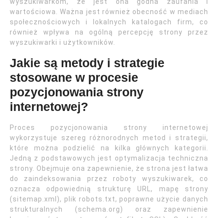
wyszukiwarkom, że jest ona godna zaufania i
wartościowa. Ważna jest również obecność w mediach
społecznościowych i lokalnych katalogach firm, co
również wpływa na ogólną percepcję strony przez
wyszukiwarki i użytkowników.
Jakie są metody i strategie
stosowane w procesie
pozycjonowania strony
internetowej?
Proces pozycjonowania strony internetowej
wykorzystuje szereg różnorodnych metod i strategii,
które można podzielić na kilka głównych kategorii.
Jedną z podstawowych jest optymalizacja techniczna
strony. Obejmuje ona zapewnienie, że strona jest łatwa
do zaindeksowania przez roboty wyszukiwarek, co
oznacza odpowiednią strukturę URL, mapę strony
(sitemap.xml), plik robots.txt, poprawne użycie danych
strukturalnych (schema.org) oraz zapewnienie