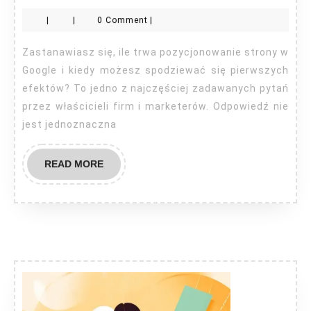
trwa
|
|
0 Comment
|
pozycjonowanie
w
Zastanawiasz się, ile trwa pozycjonowanie strony w
Google?
Google i kiedy możesz spodziewać się pierwszych
efektów? To jedno z najczęściej zadawanych pytań
przez właścicieli firm i marketerów. Odpowiedź nie
jest jednoznaczna
READ
READ MORE
MORE