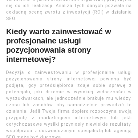
się do ich realizacji. Analiza tych danych pozwala na
dokładną ocenę zwrotu z inwestycji (ROI) w działania
SEO.
Kiedy warto zainwestować w
profesjonalne usługi
pozycjonowania strony
internetowej?
Decyzja o zainwestowaniu w profesjonalne usługi
pozycjonowania strony internetowej powinna być
podjęta, gdy przedsiębiorca zdaje sobie sprawę z
potencjału, jaki drzemie w wysokiej widoczności w
wyszukiwarkach, ale jednocześnie brakuje mu wiedzy,
czasu lub zasobów, aby samodzielnie prowadzić te
działania. Jeśli Twoja firma dopiero rozpoczyna swoją
przygodę z marketingiem internetowym lub jeśli
dotychczasowe wysiłki przyniosły niewielkie rezultaty,
współpraca z doświadczonym specjalistą lub agencją
SEO może być kluczowa.