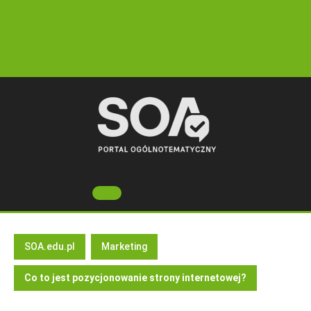
Skip
to
content
Open
Button
SOA.edu.pl
Marketing
Co to jest pozycjonowanie strony internetowej?