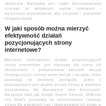
skuteczne. Niezbędne jest ciągłe dostosowywanie
strategii do aktualnych realiów rynkowych i
wytycznych wyszukiwarek, aby utrzymać i poprawiać
osiągane wyniki.
W jaki sposób można mierzyć
efektywność działań
pozycjonujących strony
internetowe?
Mierzenie efektywności działań pozycjonujących
strony internetowe jest kluczowe dla oceny ich
skuteczności i podejmowania dalszych decyzji
strategicznych. Istnieje wiele metryk i narzędzi, które
pozwalają na śledzenie postępów. Jedną z
podstawowych jest analiza pozycji strony w wynikach
wyszukiwania dla kluczowych słów kluczowych.
Narzędzia takie jak Google Search Console, SEMrush
czy Ahrefs pozwalają na monitorowanie rankingu
strony dla wybranych fraz i obserwowanie ich zmian w