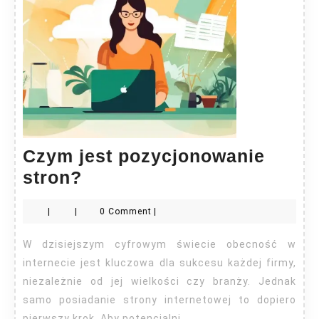
Czym jest pozycjonowanie
Czym
stron?
jest
|
|
0 Comment
|
pozycjonowanie
stron?
W dzisiejszym cyfrowym świecie obecność w
internecie jest kluczowa dla sukcesu każdej firmy,
niezależnie od jej wielkości czy branży. Jednak
samo posiadanie strony internetowej to dopiero
pierwszy krok. Aby potencjalni