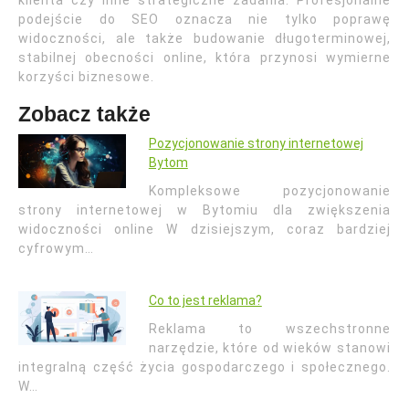
klienta czy inne strategiczne zadania. Profesjonalne
podejście do SEO oznacza nie tylko poprawę
widoczności, ale także budowanie długoterminowej,
stabilnej obecności online, która przynosi wymierne
korzyści biznesowe.
Zobacz także
Pozycjonowanie strony internetowej
Bytom
Kompleksowe pozycjonowanie
strony internetowej w Bytomiu dla zwiększenia
widoczności online W dzisiejszym, coraz bardziej
cyfrowym…
Co to jest reklama?
Reklama to wszechstronne
narzędzie, które od wieków stanowi
integralną część życia gospodarczego i społecznego.
W…