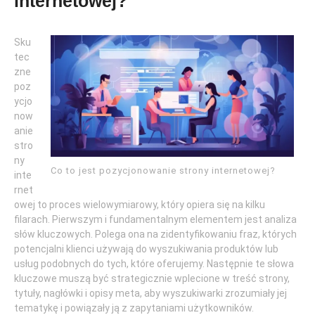
internetowej?
Sku
tec
zne
poz
ycjo
now
anie
stro
ny
Co to jest pozycjonowanie strony internetowej?
inte
rnet
owej to proces wielowymiarowy, który opiera się na kilku
filarach. Pierwszym i fundamentalnym elementem jest analiza
słów kluczowych. Polega ona na zidentyfikowaniu fraz, których
potencjalni klienci używają do wyszukiwania produktów lub
usług podobnych do tych, które oferujemy. Następnie te słowa
kluczowe muszą być strategicznie wplecione w treść strony,
tytuły, nagłówki i opisy meta, aby wyszukiwarki zrozumiały jej
tematykę i powiązały ją z zapytaniami użytkowników.