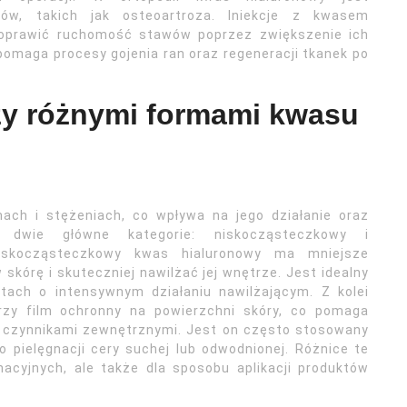
w, takich jak osteoartroza. Iniekcje z kwasem
poprawić ruchomość stawów poprzez zwiększenie ich
maga procesy gojenia ran oraz regeneracji tkanek po
zy różnymi formami kwasu
ach i stężeniach, co wpływa na jego działanie oraz
 dwie główne kategorie: niskocząsteczkowy i
iskocząsteczkowy kwas hialuronowy ma mniejsze
skórę i skuteczniej nawilżać jej wnętrze. Jest idealny
tach o intensywnym działaniu nawilżającym. Z kolei
zy film ochronny na powierzchni skóry, co pomaga
i czynnikami zewnętrznymi. Jest on często stosowany
 pielęgnacji cery suchej lub odwodnionej. Różnice te
nacyjnych, ale także dla sposobu aplikacji produktów