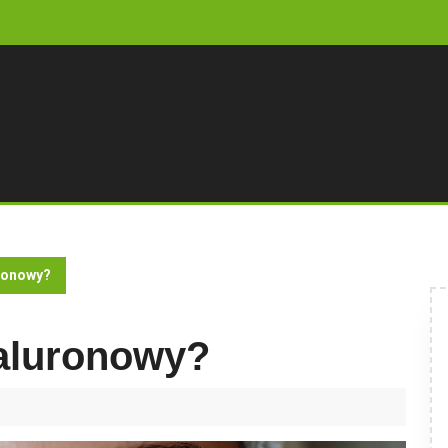
uronowy?
ialuronowy?