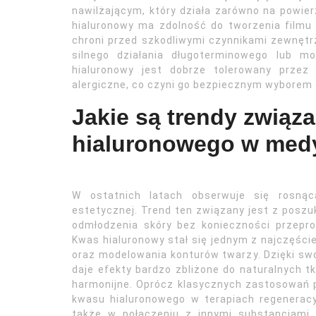
nawilżającym, który działa zarówno na powierz
hialuronowy ma zdolność do tworzenia filmu 
chroni przed szkodliwymi czynnikami zewnętr
silnego działania długoterminowego lub m
hialuronowy jest dobrze tolerowany przez
alergiczne, co czyni go bezpiecznym wyborem d
Jakie są trendy związ
hialuronowego w medy
W ostatnich latach obserwuje się rosną
estetycznej. Trend ten związany jest z posz
odmłodzenia skóry bez konieczności przepr
Kwas hialuronowy stał się jednym z najczęśc
oraz modelowania konturów twarzy. Dzięki swoj
daje efekty bardzo zbliżone do naturalnych tk
harmonijne. Oprócz klasycznych zastosowań 
kwasu hialuronowego w terapiach regeneracyj
także w połączeniu z innymi substancjami