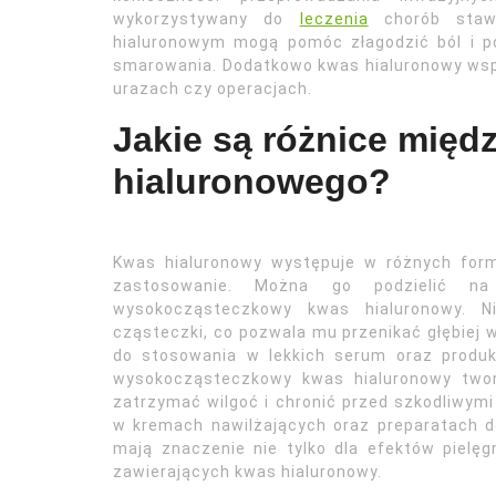
wykorzystywany do
leczenia
chorób stawó
hialuronowym mogą pomóc złagodzić ból i 
smarowania. Dodatkowo kwas hialuronowy wspo
urazach czy operacjach.
Jakie są różnice międ
hialuronowego?
Kwas hialuronowy występuje w różnych form
zastosowanie. Można go podzielić na
wysokocząsteczkowy kwas hialuronowy. N
cząsteczki, co pozwala mu przenikać głębiej w 
do stosowania w lekkich serum oraz produk
wysokocząsteczkowy kwas hialuronowy twor
zatrzymać wilgoć i chronić przed szkodliwym
w kremach nawilżających oraz preparatach do
mają znaczenie nie tylko dla efektów pielęg
zawierających kwas hialuronowy.