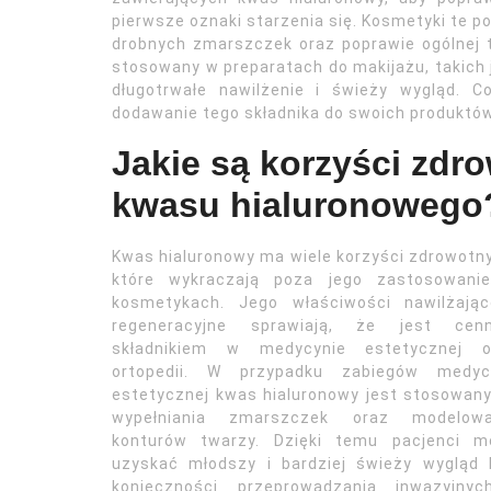
pierwsze oznaki starzenia się. Kosmetyki te po
drobnych zmarszczek oraz poprawie ogólnej t
stosowany w preparatach do makijażu, takich 
długotrwałe nawilżenie i świeży wygląd. 
dodawanie tego składnika do swoich produktó
Jakie są korzyści zdr
kwasu hialuronowego
Kwas hialuronowy ma wiele korzyści zdrowotn
które wykraczają poza jego zastosowani
kosmetykach. Jego właściwości nawilżając
regeneracyjne sprawiają, że jest cen
składnikiem w medycynie estetycznej o
ortopedii. W przypadku zabiegów medyc
estetycznej kwas hialuronowy jest stosowan
wypełniania zmarszczek oraz modelowa
konturów twarzy. Dzięki temu pacjenci m
uzyskać młodszy i bardziej świeży wygląd 
konieczności przeprowadzania inwazyjny