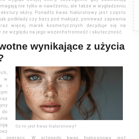
magają nie tylko w nawilżeniu, ale także w wygładzeniu
ekstury skóry. Ponadto kwas hialuronowy jest często
jak podkłady czy bazy pod makijaż, ponieważ zapewnia
Coraz więcej marek kosmetycznych decyduje się na
w ze względu na jego wszechstronność i skuteczność.
owotne wynikające z użycia
?
ych,
e w
e i
nym
raz
yny
y do
nia
ogą
Co to jest kwas hialuronowy?
bez
ch operacji. W ortopedii kwas hialuronowy jest