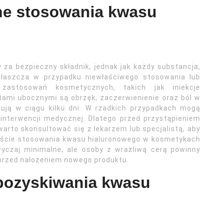
zne stosowania kwasu
za bezpieczny składnik, jednak jak każdy substancja,
aszcza w przypadku niewłaściwego stosowania lub
zastosowań kosmetycznych, takich jak iniekcje
tami ubocznymi są obrzęk, zaczerwienienie oraz ból w
ują w ciągu kilku dni. W rzadkich przypadkach mogą
 interwencji medycznej. Dlatego przed przystąpieniem
rto skonsultować się z lekarzem lub specjalistą, aby
tekście stosowania kwasu hialuronowego w kosmetykach
wyczaj minimalne, ale osoby z wrażliwą cerą powinny
przed nałożeniem nowego produktu.
 pozyskiwania kwasu