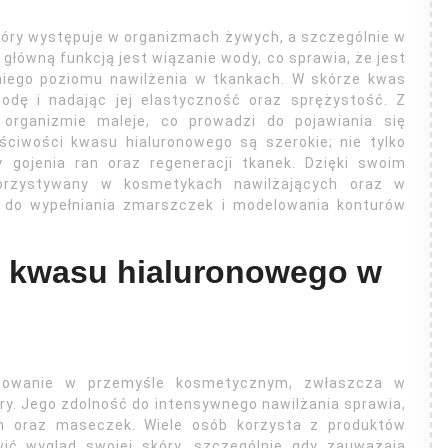
który występuje w organizmach żywych, a szczególnie w
główną funkcją jest wiązanie wody, co sprawia, że jest
iego poziomu nawilżenia w tkankach. W skórze kwas
wodę i nadając jej elastyczność oraz sprężystość. Z
organizmie maleje, co prowadzi do pojawiania się
ściwości kwasu hialuronowego są szerokie; nie tylko
 gojenia ran oraz regeneracji tkanek. Dzięki swoim
orzystywany w kosmetykach nawilżających oraz w
o do wypełniania zmarszczek i modelowania konturów
a kwasu hialuronowego w
osowanie w przemyśle kosmetycznym, zwłaszcza w
ry. Jego zdolność do intensywnego nawilżania sprawia,
um oraz maseczek. Wiele osób korzysta z produktów
wić wygląd swojej skóry, szczególnie gdy zauważają