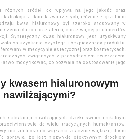
 różnych źródeł, co wpływa na jego jakość oraz
 ekstrakcja z tkanek zwierzęcych, głównie z grzebieni
rodzaju kwas hialuronowy był szeroko stosowany w
noszenia chorób oraz alergii, coraz więcej producentów
cji. Syntetyczny kwas hialuronowy jest uzyskiwany
zwala na uzyskanie czystego i bezpiecznego produktu.
referowany w medycynie estetycznej oraz kosmetykach,
 alergicznych związanych z pochodzeniem zwierzęcym.
 łatwo modyfikować, co pozwala na dostosowanie jego
dzy kwasem hialuronowym
 nawilżającymi?
ch substancji nawilżających dzięki swoim unikalnym
rzeciwieństwie do wielu tradycyjnych humektantów,
nowy ma zdolność do wiązania znacznie większej ilości
o sprawia, że jest niezwykle efektywnym środkiem