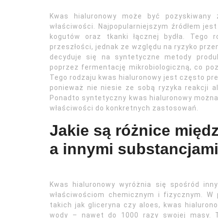
Kwas hialuronowy może być pozyskiwany z
właściwości. Najpopularniejszym źródłem jest
kogutów oraz tkanki łącznej bydła. Tego 
przeszłości, jednak ze względu na ryzyko prze
decyduje się na syntetyczne metody produk
poprzez fermentację mikrobiologiczną, co po
Tego rodzaju kwas hialuronowy jest często p
ponieważ nie niesie ze sobą ryzyka reakcji
Ponadto syntetyczny kwas hialuronowy można
właściwości do konkretnych zastosowań.
Jakie są różnice mię
a innymi substancjami
Kwas hialuronowy wyróżnia się spośród inny
właściwościom chemicznym i fizycznym. W p
takich jak gliceryna czy aloes, kwas hialuro
wody – nawet do 1000 razy swojej masy. T