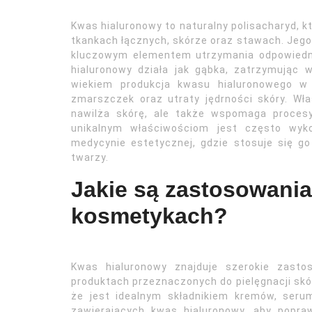
Kwas hialuronowy to naturalny polisacharyd, 
tkankach łącznych, skórze oraz stawach. Jego 
kluczowym elementem utrzymania odpowiedn
hialuronowy działa jak gąbka, zatrzymując 
wiekiem produkcja kwasu hialuronowego w 
zmarszczek oraz utraty jędrności skóry. Wła
nawilża skórę, ale także wspomaga procesy
unikalnym właściwościom jest często wyk
medycynie estetycznej, gdzie stosuje się g
twarzy.
Jakie są zastosowani
kosmetykach?
Kwas hialuronowy znajduje szerokie zast
produktach przeznaczonych do pielęgnacji skó
że jest idealnym składnikiem kremów, ser
zawierających kwas hialuronowy, aby popra