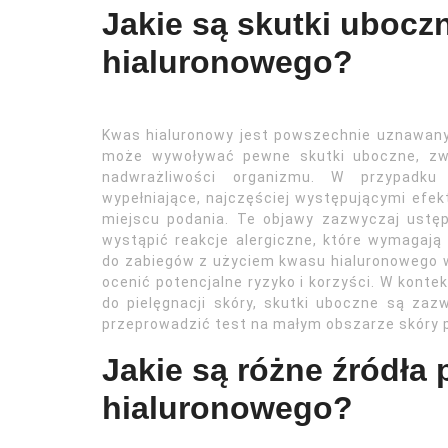
Jakie są skutki uboc
hialuronowego?
Kwas hialuronowy jest powszechnie uznawany 
może wywoływać pewne skutki uboczne, zwł
nadwrażliwości organizmu. W przypadku 
wypełniające, najczęściej występującymi efek
miejscu podania. Te objawy zazwyczaj ustęp
wystąpić reakcje alergiczne, które wymagają
do zabiegów z użyciem kwasu hialuronowego wa
ocenić potencjalne ryzyko i korzyści. W kon
do pielęgnacji skóry, skutki uboczne są zaz
przeprowadzić test na małym obszarze skóry 
Jakie są różne źródła
hialuronowego?