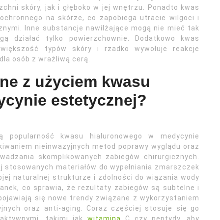
chni skóry, jak i głęboko w jej wnętrzu. Ponadto kwas
ochronnego na skórze, co zapobiega utracie wilgoci i
znymi. Inne substancje nawilżające mogą nie mieć tak
ogą działać tylko powierzchownie. Dodatkowo kwas
 większość typów skóry i rzadko wywołuje reakcje
la osób z wrażliwą cerą.
ane z użyciem kwasu
cynie estetycznej?
cą popularność kwasu hialuronowego w medycynie
ukiwaniem nieinwazyjnych metod poprawy wyglądu oraz
owadzania skomplikowanych zabiegów chirurgicznych.
iej stosowanych materiałów do wypełniania zmarszczek
ej naturalnej strukturze i zdolności do wiązania wody
anek, co sprawia, że rezultaty zabiegów są subtelne i
pojawiają się nowe trendy związane z wykorzystaniem
nych oraz anti-aging. Coraz częściej stosuje się go
 aktywnymi, takimi jak
witamina
C czy peptydy, aby