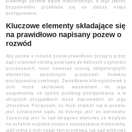
prawnego ustania węzła małżeńskiego, a jego jakość
bezpośrednio przekłada się na dalsze etapy
postępowania.
Kluczowe elementy składające się
na prawidłowo napisany pozew o
rozwód
Aby pozew o rozwód został prawidłowo przyjęty przez
sąd i stanowił solidną podstawę do dalszych czynności
procesowych, musi zawierać szereg obligatoryjnych
elementów, określonych przepisami Kodeksu
postępowania cywilnego. Zaniedbanie któregokolwiek z
nich może skutkować wezwaniem do jego
uzupełnienia, co opóźni przebieg postępowania, a w
skrajnych przypadkach może doprowadzić do jego
umorzenia. Pierwszym, co musi znaleźć się w pozwie,
jest oznaczenie sądu, do którego jest on kierowany.
Zazwyczaj jest to sąd okręgowy właściwy ze względu
na ostatnie wspólne miejsce zamieszkania małżonków,
jeśli jedno z nich nadal tam przebywa, lub sąd właściwy