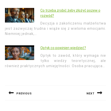
Co trzeba zrobić żeby złożyć pozew o
rozwód?
Decyzja o zakończeniu małżeństwa
jest zazwyczaj trudna i wiąże się z wieloma emocjami.
Niemniej jednak,…
Optyk co powinien wiedzieć?
Optyk to zawód, który wymaga nie
tylko wiedzy teoretycznej, ale
również praktycznych umiejętności. Osoba pracująca…
Nawigacja
wpisu
PREVIOUS
NEXT
Previous
Next
post:
post: