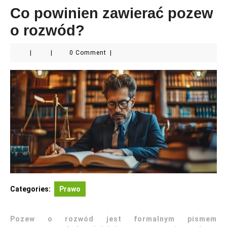
Co powinien zawierać pozew
o rozwód?
|
|
0 Comment
|
Categories:
Prawo
Pozew o rozwód jest formalnym pismem