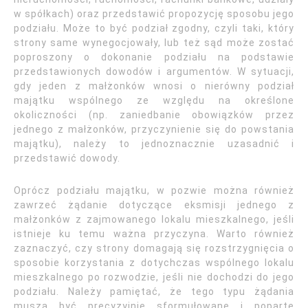
w spółkach) oraz przedstawić propozycję sposobu jego
podziału. Może to być podział zgodny, czyli taki, który
strony same wynegocjowały, lub też sąd może zostać
poproszony o dokonanie podziału na podstawie
przedstawionych dowodów i argumentów. W sytuacji,
gdy jeden z małżonków wnosi o nierówny podział
majątku wspólnego ze względu na określone
okoliczności (np. zaniedbanie obowiązków przez
jednego z małżonków, przyczynienie się do powstania
majątku), należy to jednoznacznie uzasadnić i
przedstawić dowody.
Oprócz podziału majątku, w pozwie można również
zawrzeć żądanie dotyczące eksmisji jednego z
małżonków z zajmowanego lokalu mieszkalnego, jeśli
istnieje ku temu ważna przyczyna. Warto również
zaznaczyć, czy strony domagają się rozstrzygnięcia o
sposobie korzystania z dotychczas wspólnego lokalu
mieszkalnego po rozwodzie, jeśli nie dochodzi do jego
podziału. Należy pamiętać, że tego typu żądania
muszą być precyzyjnie sformułowane i poparte