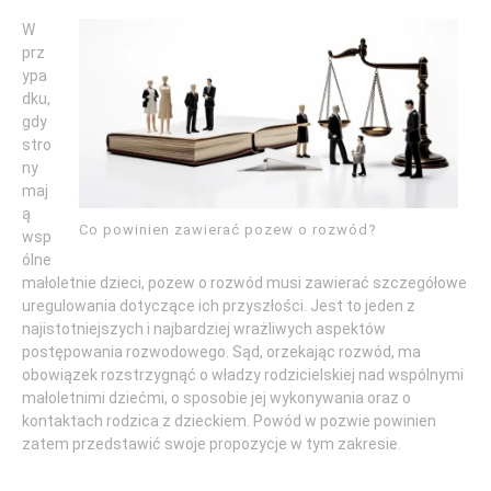
W
prz
ypa
dku,
gdy
stro
ny
maj
ą
Co powinien zawierać pozew o rozwód?
wsp
ólne
małoletnie dzieci, pozew o rozwód musi zawierać szczegółowe
uregulowania dotyczące ich przyszłości. Jest to jeden z
najistotniejszych i najbardziej wrażliwych aspektów
postępowania rozwodowego. Sąd, orzekając rozwód, ma
obowiązek rozstrzygnąć o władzy rodzicielskiej nad wspólnymi
małoletnimi dziećmi, o sposobie jej wykonywania oraz o
kontaktach rodzica z dzieckiem. Powód w pozwie powinien
zatem przedstawić swoje propozycje w tym zakresie.