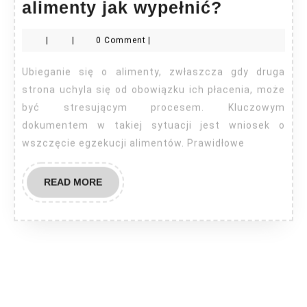
Wniosek
alimenty jak wypełnić?
egzekucy
|
|
0 Comment
|
alimenty
jak
Ubieganie się o alimenty, zwłaszcza gdy druga
wypełnić
strona uchyla się od obowiązku ich płacenia, może
być stresującym procesem. Kluczowym
dokumentem w takiej sytuacji jest wniosek o
wszczęcie egzekucji alimentów. Prawidłowe
READ
READ MORE
MORE