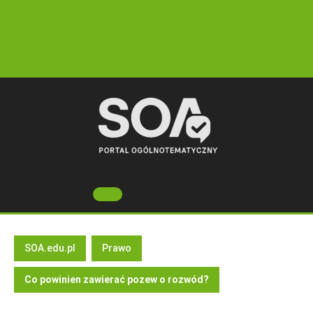
Skip
to
content
Open
Button
SOA.edu.pl
Prawo
Co powinien zawierać pozew o rozwód?