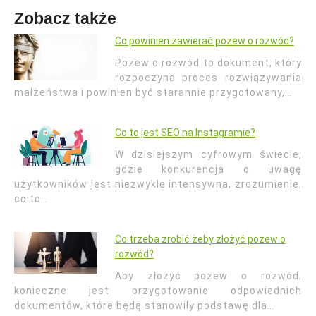
Zobacz także
Co powinien zawierać pozew o rozwód?
Pozew o rozwód to dokument, który
rozpoczyna proces rozwiązywania
małżeństwa i powinien być starannie przygotowany,…
Co to jest SEO na Instagramie?
W dzisiejszym cyfrowym świecie,
gdzie konkurencja o uwagę
użytkowników jest niezwykle intensywna, zrozumienie,
co to…
Co trzeba zrobić żeby złożyć pozew o
rozwód?
Aby złożyć pozew o rozwód,
konieczne jest przygotowanie odpowiednich
dokumentów, które będą stanowiły podstawę dla…