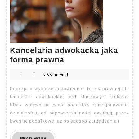
Kancelaria adwokacka jaka
Kancelaria
forma prawna
adwokacka
|
|
0 Comment
|
jaka
forma
Decyzja o wyborze odpowiedniej formy prawnej dla
prawna
kancelarii adwokackiej jest kluczowym krokiem,
który wpływa na wiele aspektów funkcjonowania
działalności, od odpowiedzialności cywilnej, przez
kwestie podatkowe, aż po sposób zarządzania i
READ
READ MORE