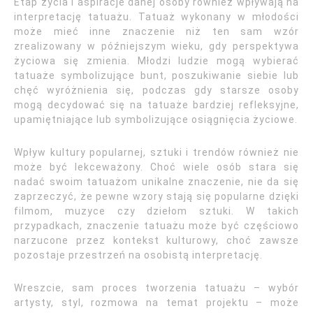
Etap życia i aspiracje danej osoby również wpływają na
interpretację tatuażu. Tatuaż wykonany w młodości
może mieć inne znaczenie niż ten sam wzór
zrealizowany w późniejszym wieku, gdy perspektywa
życiowa się zmienia. Młodzi ludzie mogą wybierać
tatuaże symbolizujące bunt, poszukiwanie siebie lub
chęć wyróżnienia się, podczas gdy starsze osoby
mogą decydować się na tatuaże bardziej refleksyjne,
upamiętniające lub symbolizujące osiągnięcia życiowe.
Wpływ kultury popularnej, sztuki i trendów również nie
może być lekceważony. Choć wiele osób stara się
nadać swoim tatuażom unikalne znaczenie, nie da się
zaprzeczyć, że pewne wzory stają się popularne dzięki
filmom, muzyce czy dziełom sztuki. W takich
przypadkach, znaczenie tatuażu może być częściowo
narzucone przez kontekst kulturowy, choć zawsze
pozostaje przestrzeń na osobistą interpretację.
Wreszcie, sam proces tworzenia tatuażu – wybór
artysty, styl, rozmowa na temat projektu – może