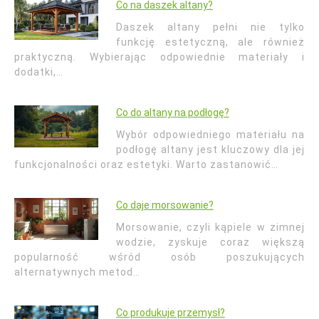
Co na daszek altany?
Daszek altany pełni nie tylko
funkcję estetyczną, ale również
praktyczną. Wybierając odpowiednie materiały i
dodatki,…
Co do altany na podłogę?
Wybór odpowiedniego materiału na
podłogę altany jest kluczowy dla jej
funkcjonalności oraz estetyki. Warto zastanowić…
Co daje morsowanie?
Morsowanie, czyli kąpiele w zimnej
wodzie, zyskuje coraz większą
popularność wśród osób poszukujących
alternatywnych metod…
Co produkuje przemysł?