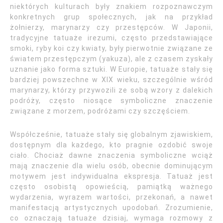
niektórych kulturach były znakiem rozpoznawczym
konkretnych grup społecznych, jak na przykład
żołnierzy, marynarzy czy przestępców. W Japonii,
tradycyjne tatuaże irezumi, często przedstawiające
smoki, ryby koi czy kwiaty, były pierwotnie związane ze
światem przestępczym (yakuza), ale z czasem zyskały
uznanie jako forma sztuki. W Europie, tatuaże stały się
bardziej powszechne w XIX wieku, szczególnie wśród
marynarzy, którzy przywozili ze sobą wzory z dalekich
podróży, często niosące symboliczne znaczenie
związane z morzem, podróżami czy szczęściem.
Współcześnie, tatuaże stały się globalnym zjawiskiem,
dostępnym dla każdego, kto pragnie ozdobić swoje
ciało. Chociaż dawne znaczenia symboliczne wciąż
mają znaczenie dla wielu osób, obecnie dominującym
motywem jest indywidualna ekspresja. Tatuaż jest
często osobistą opowieścią, pamiątką ważnego
wydarzenia, wyrazem wartości, przekonań, a nawet
manifestacją artystycznych upodobań. Zrozumienie,
co oznaczają tatuaże dzisiaj, wymaga rozmowy z