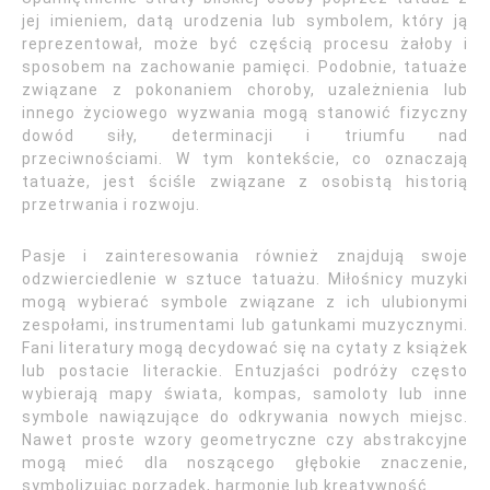
jej imieniem, datą urodzenia lub symbolem, który ją
reprezentował, może być częścią procesu żałoby i
sposobem na zachowanie pamięci. Podobnie, tatuaże
związane z pokonaniem choroby, uzależnienia lub
innego życiowego wyzwania mogą stanowić fizyczny
dowód siły, determinacji i triumfu nad
przeciwnościami. W tym kontekście, co oznaczają
tatuaże, jest ściśle związane z osobistą historią
przetrwania i rozwoju.
Pasje i zainteresowania również znajdują swoje
odzwierciedlenie w sztuce tatuażu. Miłośnicy muzyki
mogą wybierać symbole związane z ich ulubionymi
zespołami, instrumentami lub gatunkami muzycznymi.
Fani literatury mogą decydować się na cytaty z książek
lub postacie literackie. Entuzjaści podróży często
wybierają mapy świata, kompas, samoloty lub inne
symbole nawiązujące do odkrywania nowych miejsc.
Nawet proste wzory geometryczne czy abstrakcyjne
mogą mieć dla noszącego głębokie znaczenie,
symbolizując porządek, harmonię lub kreatywność.