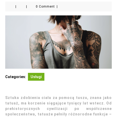
|
|
0 Comment
|
Categories:
Usługi
Sztuka zdobienia ciała za pomocą tuszu, znana jako
tatuaż, ma korzenie sięgające tysięcy lat wstecz. Od
prehistorycznych cywilizacji po współczesne
społeczeństwa, tatuaże pełniły różnorodne funkcje –