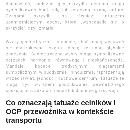
duchowość, podczas gdy skrzydła demona mogą
symbolizować bunt, siłę lub mroczną stronę natury.
Czasami skrzydła są również tatuażem
upamiętniającym osobę, która „wzbogaciła się o
skrzydła”, czyli zmarła.
Wzory geometryczne i mandale, choć mogą wydawać
się abstrakcyjne, często niosą ze sobą głębokie
znaczenie. Geometryczne wzory mogą symbolizować
porządek, harmonię, równowagę i nieskończoność.
Mandale, będące tradycyjnymi diagramami
symbolicznymi w buddyzmie i hinduizmie, reprezentują
wszechświat, jedność i duchowe centrum. Tatuaże te
mogą być wyrazem poszukiwania wewnętrznego
spokoju, porządku w chaosie lub duchowego rozwoju.
Co oznaczają tatuaże celników i
OCP przewoźnika w kontekście
transportu