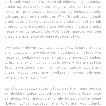
kulturach wschodnich, takich jak chińska czy japońska,
smoki są zazwyczaj postrzegane jako istoty mądre,
potężne i przynoszące szczęście, symbolizujące siłę,
odwagę, mądrość i ochronę. W kulturach zachodnich
smok często bywa przedstawiany jako symbol zła lub
chaosu, pokonywanego przez bohatera. Tatuaż smoka
może więc oznaczać siłę woli, determinację, ochronę
przed złem, a także potęgę i dostojeństwo.
Lwy, jako królowie zwierząt, od wieków kojarzone są z
siłą, odwagą, przywództwem i godnością. Tatuaż lwa
może symbolizować wewnętrzną siłę, pewność siebie,
ochronę bliskich lub po prostu podziw dla majestatu
tego zwierzęcia. Jest to motyw często wybierany
przez osoby pragnące podkreślić swoją odwagę,
determinację i autorytet.
Kwiaty, zwłaszcza róże, lotosy czy lilie, mają bogatą
symbolikę w zależności od gatunku i koloru. Róża może
symbolizować miłość, piękno, ale także ból i cierpienie
(kolce). Lotos, szczególnie w kulturach wschodnich,