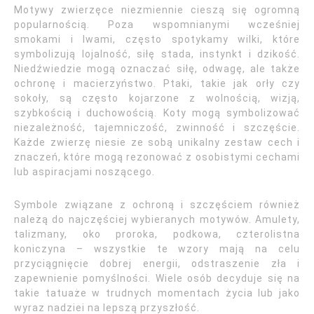
Motywy zwierzęce niezmiennie cieszą się ogromną
popularnością. Poza wspomnianymi wcześniej
smokami i lwami, często spotykamy wilki, które
symbolizują lojalność, siłę stada, instynkt i dzikość.
Niedźwiedzie mogą oznaczać siłę, odwagę, ale także
ochronę i macierzyństwo. Ptaki, takie jak orły czy
sokoły, są często kojarzone z wolnością, wizją,
szybkością i duchowością. Koty mogą symbolizować
niezależność, tajemniczość, zwinność i szczęście.
Każde zwierzę niesie ze sobą unikalny zestaw cech i
znaczeń, które mogą rezonować z osobistymi cechami
lub aspiracjami noszącego.
Symbole związane z ochroną i szczęściem również
należą do najczęściej wybieranych motywów. Amulety,
talizmany, oko proroka, podkowa, czterolistna
koniczyna – wszystkie te wzory mają na celu
przyciągnięcie dobrej energii, odstraszenie zła i
zapewnienie pomyślności. Wiele osób decyduje się na
takie tatuaże w trudnych momentach życia lub jako
wyraz nadziei na lepszą przyszłość.