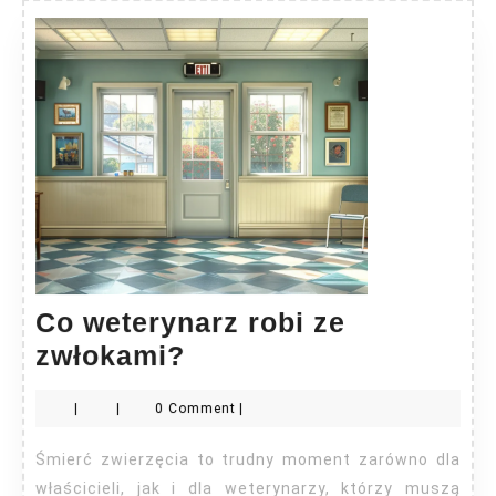
Co weterynarz robi ze
Co
zwłokami?
weterynarz
|
|
0 Comment
|
robi
ze
Śmierć zwierzęcia to trudny moment zarówno dla
zwłokami?
właścicieli, jak i dla weterynarzy, którzy muszą