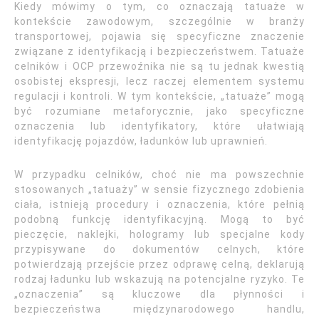
Kiedy mówimy o tym, co oznaczają tatuaże w
kontekście zawodowym, szczególnie w branży
transportowej, pojawia się specyficzne znaczenie
związane z identyfikacją i bezpieczeństwem. Tatuaże
celników i OCP przewoźnika nie są tu jednak kwestią
osobistej ekspresji, lecz raczej elementem systemu
regulacji i kontroli. W tym kontekście, „tatuaże” mogą
być rozumiane metaforycznie, jako specyficzne
oznaczenia lub identyfikatory, które ułatwiają
identyfikację pojazdów, ładunków lub uprawnień.
W przypadku celników, choć nie ma powszechnie
stosowanych „tatuaży” w sensie fizycznego zdobienia
ciała, istnieją procedury i oznaczenia, które pełnią
podobną funkcję identyfikacyjną. Mogą to być
pieczęcie, naklejki, hologramy lub specjalne kody
przypisywane do dokumentów celnych, które
potwierdzają przejście przez odprawę celną, deklarują
rodzaj ładunku lub wskazują na potencjalne ryzyko. Te
„oznaczenia” są kluczowe dla płynności i
bezpieczeństwa międzynarodowego handlu,