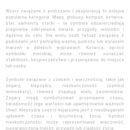
Wzory związane z podróżami i eksploracją to kolejna
popularna kategoria. Mapy, globusy, kompas, kotwice,
ster, samoloty, statki – te symbole odzwierciedlają
pragnienie odkrywania świata, przygody, wolności i
dążenia do celu. Dla wielu osób tatuaż związany z
podróżami jest pamiątką ważnej podróży lub wyrazem
marzeń o dalekich wyprawach. Kotwica, oprócz
symboliki morskiej, może również oznaczać
stabilność, bezpieczeństwo i przywiązanie do miejsca
lub osoby.
Symbole związane z czasem i wiecznością, takie jak
zegary, klepsydry, nieskończoność (symbol
lemniskaty), również znajdują wielu zwolenników.
Zegary mogą symbolizować przemijanie czasu,
świadomość jego wartości lub upamiętnienie ważnych
chwil. Klepsydra często kojarzona jest z nieubłaganym
upływem czasu i kruchością życia. Symbol
nieskończoności może reprezentować wieczność,
nieograniczoną miłość, przyjaźń lub ciągłość życia.