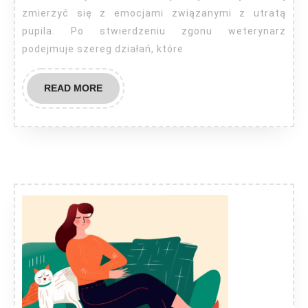
zmierzyć się z emocjami związanymi z utratą
pupila. Po stwierdzeniu zgonu weterynarz
podejmuje szereg działań, które
READ
READ MORE
MORE