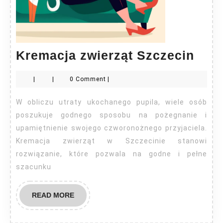
Kre
Kremacja zwierząt Szczecin
zwie
|
|
0 Comment
|
Szcz
W obliczu utraty ukochanego pupila, wiele osób
poszukuje godnego sposobu na pożegnanie i
upamiętnienie swojego czworonożnego przyjaciela.
Kremacja zwierząt w Szczecinie stanowi
rozwiązanie, które pozwala na godne i pełne
szacunku
READ
READ MORE
MORE