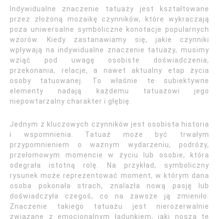
Indywidualne znaczenie tatuaży jest kształtowane
przez złożoną mozaikę czynników, które wykraczają
poza uniwersalne symboliczne konotacje popularnych
wzorów. Kiedy zastanawiamy się, jakie czynniki
wpływają na indywidualne znaczenie tatuaży, musimy
wziąć pod uwagę osobiste doświadczenia,
przekonania, relacje, a nawet aktualny etap życia
osoby tatuowanej. To właśnie te subiektywne
elementy nadają każdemu tatuażowi jego
niepowtarzalny charakter i głębię.
Jednym z kluczowych czynników jest osobista historia
i wspomnienia. Tatuaż może być trwałym
przypomnieniem o ważnym wydarzeniu, podróży,
przełomowym momencie w życiu lub osobie, która
odegrała istotną rolę. Na przykład, symboliczny
rysunek może reprezentować moment, w którym dana
osoba pokonała strach, znalazła nową pasję lub
doświadczyła czegoś, co na zawsze ją zmieniło.
Znaczenie takiego tatuażu jest nierozerwalnie
związane z emocjonalnym ładunkiem, jaki noszą te