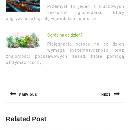
Przemysł to jeden z kluczowych
sektorów gospodarki, który
odgrywa istotną rolę w produkcji dóbr oraz…
Ogród na co dzień?
Pielęgnacja ogrodu na co dzień
wymaga systematyczności oraz
znajomości podstawowych zasad, które pomogą
utrzymać rośliny…
Nawigacja
wpisu
PREVIOUS
NEXT
Previous
Next
post:
post:
Related Post