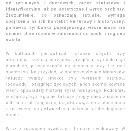
od rytualnych i duchowych, przez statusowe i
identyfikacyjne, aż po estetyczne i wyraz osobisty.
Zrozumienie, co oznaczają tatuaże, wymaga
spojrzenia na ich kontekst kulturowy i historyczny,
ponieważ symbolika pojedynczego wzoru może się
diametralnie różnić w zależności od epoki i regionu
świata.
W kulturach pierwotnych tatuaże często były
integralną częścią obrzędów przejścia, symbolizując
dorosłość, przynależność do plemienia, czy też rolę
społeczną. Na przykład, w społecznościach Maorysów
tatuaże twarzy (moko) były wyrazem statusu,
rodowodu i osiągnięć życiowych, a ich skomplikowane
wzory opowiadały historię życia noszącego. Podobnie,
w starożytnym Egipcie tatuaże mogły mieć znaczenie
ochronne lub magiczne, często związane z płodnością
i zdrowiem, co potwierdzają odkrycia archeologiczne
mumii.
Wraz z rozwojem cywilizacji, tatuaże ewoluowały. W