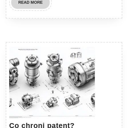
READ
READ MORE
MORE
Co
Co chroni patent?