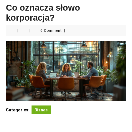
Co oznacza słowo
korporacja?
|
|
0 Comment
|
Categories:
Biznes