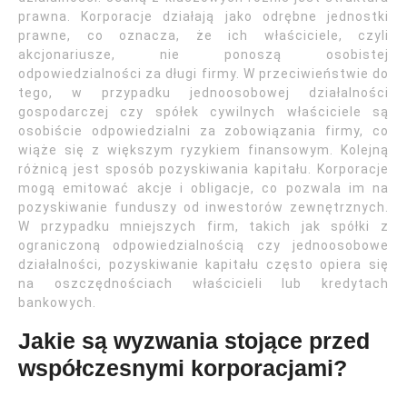
prawna. Korporacje działają jako odrębne jednostki
prawne, co oznacza, że ich właściciele, czyli
akcjonariusze, nie ponoszą osobistej
odpowiedzialności za długi firmy. W przeciwieństwie do
tego, w przypadku jednoosobowej działalności
gospodarczej czy spółek cywilnych właściciele są
osobiście odpowiedzialni za zobowiązania firmy, co
wiąże się z większym ryzykiem finansowym. Kolejną
różnicą jest sposób pozyskiwania kapitału. Korporacje
mogą emitować akcje i obligacje, co pozwala im na
pozyskiwanie funduszy od inwestorów zewnętrznych.
W przypadku mniejszych firm, takich jak spółki z
ograniczoną odpowiedzialnością czy jednoosobowe
działalności, pozyskiwanie kapitału często opiera się
na oszczędnościach właścicieli lub kredytach
bankowych.
Jakie są wyzwania stojące przed
współczesnymi korporacjami?