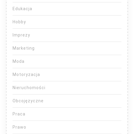
Edukacja
Hobby
Imprezy
Marketing
Moda
Motoryzacja
Nieruchomości
Obcojęzyczne
Praca
Prawo