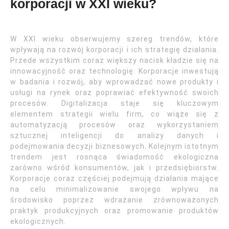
korporacji w XXI wieku?
W XXI wieku obserwujemy szereg trendów, które
wpływają na rozwój korporacji i ich strategię działania.
Przede wszystkim coraz większy nacisk kładzie się na
innowacyjność oraz technologię. Korporacje inwestują
w badania i rozwój, aby wprowadzać nowe produkty i
usługi na rynek oraz poprawiać efektywność swoich
procesów. Digitalizacja staje się kluczowym
elementem strategii wielu firm, co wiąże się z
automatyzacją procesów oraz wykorzystaniem
sztucznej inteligencji do analizy danych i
podejmowania decyzji biznesowych. Kolejnym istotnym
trendem jest rosnąca świadomość ekologiczna
zarówno wśród konsumentów, jak i przedsiębiorstw.
Korporacje coraz częściej podejmują działania mające
na celu minimalizowanie swojego wpływu na
środowisko poprzez wdrażanie zrównoważonych
praktyk produkcyjnych oraz promowanie produktów
ekologicznych.