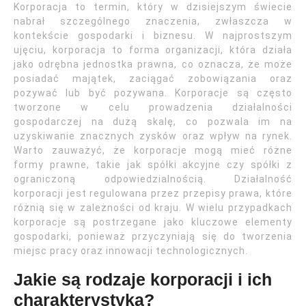
Korporacja to termin, który w dzisiejszym świecie
nabrał szczególnego znaczenia, zwłaszcza w
kontekście gospodarki i biznesu. W najprostszym
ujęciu, korporacja to forma organizacji, która działa
jako odrębna jednostka prawna, co oznacza, że może
posiadać majątek, zaciągać zobowiązania oraz
pozywać lub być pozywana. Korporacje są często
tworzone w celu prowadzenia działalności
gospodarczej na dużą skalę, co pozwala im na
uzyskiwanie znacznych zysków oraz wpływ na rynek.
Warto zauważyć, że korporacje mogą mieć różne
formy prawne, takie jak spółki akcyjne czy spółki z
ograniczoną odpowiedzialnością. Działalność
korporacji jest regulowana przez przepisy prawa, które
różnią się w zależności od kraju. W wielu przypadkach
korporacje są postrzegane jako kluczowe elementy
gospodarki, ponieważ przyczyniają się do tworzenia
miejsc pracy oraz innowacji technologicznych.
Jakie są rodzaje korporacji i ich
charakterystyka?