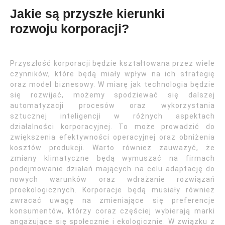
Jakie są przyszłe kierunki
rozwoju korporacji?
Przyszłość korporacji będzie kształtowana przez wiele
czynników, które będą miały wpływ na ich strategię
oraz model biznesowy. W miarę jak technologia będzie
się rozwijać, możemy spodziewać się dalszej
automatyzacji procesów oraz wykorzystania
sztucznej inteligencji w różnych aspektach
działalności korporacyjnej. To może prowadzić do
zwiększenia efektywności operacyjnej oraz obniżenia
kosztów produkcji. Warto również zauważyć, że
zmiany klimatyczne będą wymuszać na firmach
podejmowanie działań mających na celu adaptację do
nowych warunków oraz wdrażanie rozwiązań
proekologicznych. Korporacje będą musiały również
zwracać uwagę na zmieniające się preferencje
konsumentów, którzy coraz częściej wybierają marki
angażujące się społecznie i ekologicznie. W związku z