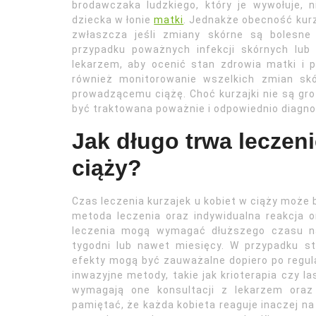
brodawczaka ludzkiego, który je wywołuje, 
dziecka w łonie
matki
. Jednakże obecność kur
zwłaszcza jeśli zmiany skórne są bolesne
przypadku poważnych infekcji skórnych lub 
lekarzem, aby ocenić stan zdrowia matki i p
również monitorowanie wszelkich zmian skó
prowadzącemu ciążę. Choć kurzajki nie są gro
być traktowana poważnie i odpowiednio diagno
Jak długo trwa leczeni
ciąży?
Czas leczenia kurzajek u kobiet w ciąży może b
metoda leczenia oraz indywidualna reakcja 
leczenia mogą wymagać dłuższego czasu na
tygodni lub nawet miesięcy. W przypadku s
efekty mogą być zauważalne dopiero po regula
inwazyjne metody, takie jak krioterapia czy l
wymagają one konsultacji z lekarzem oraz
pamiętać, że każda kobieta reaguje inaczej na