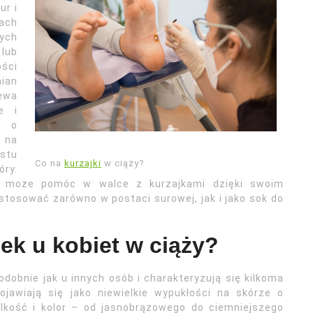
ur i
ach
ych
lub
ści
ian
zewa
e i
ć o
o na
stu
Co na
kurzajki
w ciąży?
ry.
ry może pomóc w walce z kurzajkami dzięki swoim
osować zarówno w postaci surowej, jak i jako sok do
ek u kobiet w ciąży?
dobnie jak u innych osób i charakteryzują się kilkoma
jawiają się jako niewielkie wypukłości na skórze o
elkość i kolor – od jasnobrązowego do ciemniejszego