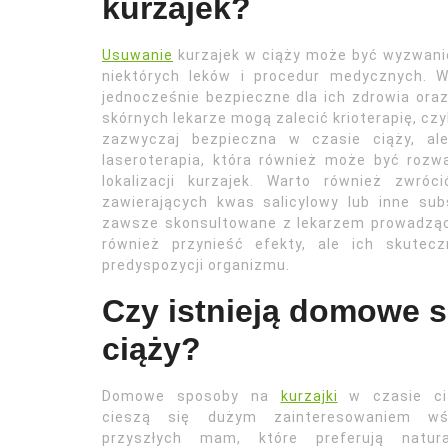
kurzajek?
Usuwanie
kurzajek w ciąży może być wyzwani
niektórych leków i procedur medycznych. W
jednocześnie bezpieczne dla ich zdrowia ora
skórnych lekarze mogą zalecić krioterapię, cz
zazwyczaj bezpieczna w czasie ciąży, ale
laseroterapia, która również może być rozw
lokalizacji kurzajek. Warto również zwr
zawierających kwas salicylowy lub inne su
zawsze skonsultowane z lekarzem prowadząc
również przynieść efekty, ale ich skutec
predyspozycji organizmu.
Czy istnieją domowe s
ciąży?
Domowe sposoby na
kurzajki
w czasie ci
cieszą się dużym zainteresowaniem wś
przyszłych mam, które preferują natura