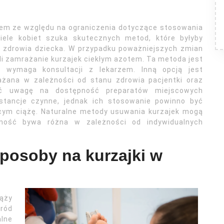
em ze względu na ograniczenia dotyczące stosowania
iele kobiet szuka skutecznych metod, które byłyby
z zdrowia dziecka. W przypadku poważniejszych zmian
yli zamrażanie kurzajek ciekłym azotem. Ta metoda jest
 wymaga konsultacji z lekarzem. Inną opcją jest
ażana w zależności od stanu zdrowia pacjentki oraz
ócić uwagę na dostępność preparatów miejscowych
bstancje czynne, jednak ich stosowanie powinno być
ym ciążę. Naturalne metody usuwania kurzajek mogą
zność bywa różna w zależności od indywidualnych
posoby na kurzajki w
ąży
ród
lne