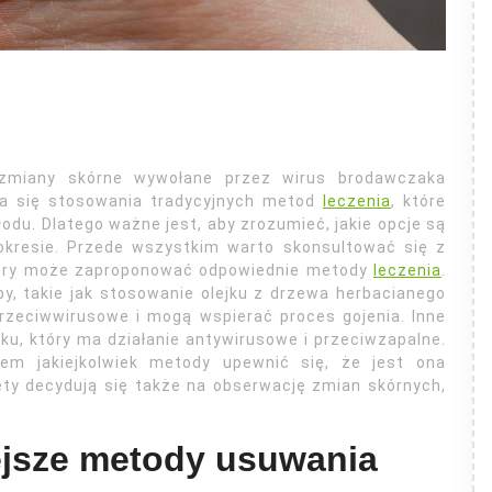
 zmiany skórne wywołane przez wirus brodawczaka
wia się stosowania tradycyjnych metod
leczenia
, które
odu. Dlatego ważne jest, aby zrozumieć, jakie opcje są
kresie. Przede wszystkim warto skonsultować się z
który może zaproponować odpowiednie metody
leczenia
.
by, takie jak stosowanie olejku z drzewa herbacianego
przeciwwirusowe i mogą wspierać proces gojenia. Inne
u, który ma działanie antywirusowe i przeciwzapalne.
em jakiejkolwiek metody upewnić się, że jest ona
iety decydują się także na obserwację zmian skórnych,
.
ejsze metody usuwania