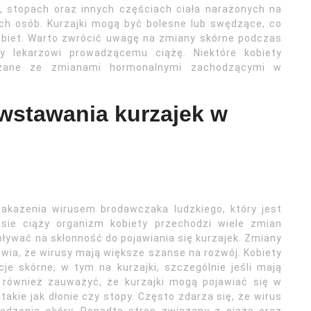
h, stopach oraz innych częściach ciała narażonych na
ch osób. Kurzajki mogą być bolesne lub swędzące, co
biet. Warto zwrócić uwagę na zmiany skórne podczas
wy lekarzowi prowadzącemu ciążę. Niektóre kobiety
ązane ze zmianami hormonalnymi zachodzącymi w
wstawania kurzajek w
 zakażenia wirusem brodawczaka ludzkiego, który jest
ie ciąży organizm kobiety przechodzi wiele zmian
ywać na skłonność do pojawiania się kurzajek. Zmiany
wia, że wirusy mają większe szanse na rozwój. Kobiety
je skórne, w tym na kurzajki, szczególnie jeśli mają
o również zauważyć, że kurzajki mogą pojawiać się w
kie jak dłonie czy stopy. Często zdarza się, że wirus