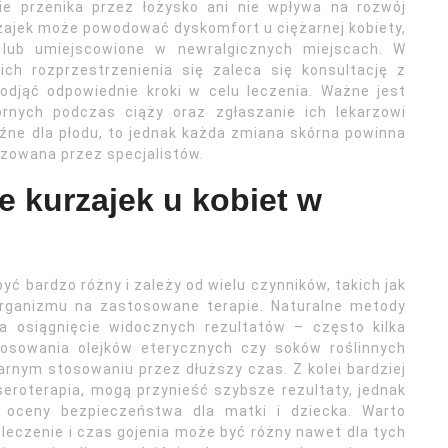
nie przenika przez łożysko ani nie wpływa na rozwój
zajek może powodować dyskomfort u ciężarnej kobiety,
 lub umiejscowione w newralgicznych miejscach. W
ich rozprzestrzenienia się zaleca się konsultację z
odjąć odpowiednie kroki w celu leczenia. Ważne jest
rnych podczas ciąży oraz zgłaszanie ich lekarzowi
źne dla płodu, to jednak każda zmiana skórna powinna
zowana przez specjalistów.
e kurzajek u kobiet w
yć bardzo różny i zależy od wielu czynników, takich jak
organizmu na zastosowane terapie. Naturalne metody
 osiągnięcie widocznych rezultatów – często kilka
tosowania olejków eterycznych czy soków roślinnych
rnym stosowaniu przez dłuższy czas. Z kolei bardziej
aseroterapia, mogą przynieść szybsze rezultaty, jednak
 oceny bezpieczeństwa dla matki i dziecka. Warto
 leczenie i czas gojenia może być różny nawet dla tych