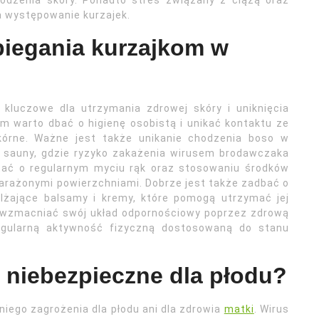
odzenia skóry. Ponadto stres związany z ciążą oraz
a występowanie kurzajek.
biegania kurzajkom w
 kluczowe dla utrzymania zdrowej skóry i uniknięcia
m warto dbać o higienę osobistą i unikać kontaktu ze
kórne. Ważne jest także unikanie chodzenia boso w
y sauny, gdzie ryzyko zakażenia wirusem brodawczaka
tać o regularnym myciu rąk oraz stosowaniu środków
zarażonymi powierzchniami. Dobrze jest także zadbać o
ilżające balsamy i kremy, które pomogą utrzymać jej
ż wzmacniać swój układ odpornościowy poprzez zdrową
egularną aktywność fizyczną dostosowaną do stanu
 niebezpieczne dla płodu?
iego zagrożenia dla płodu ani dla zdrowia
matki
. Wirus