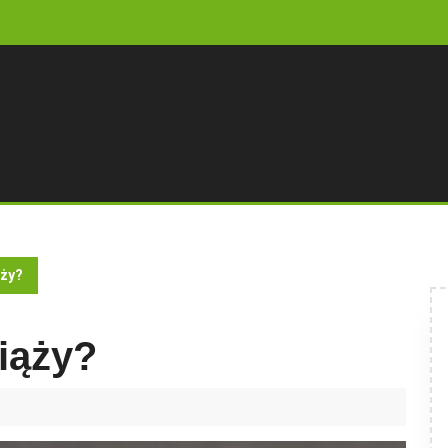
ąży?
ciąży?