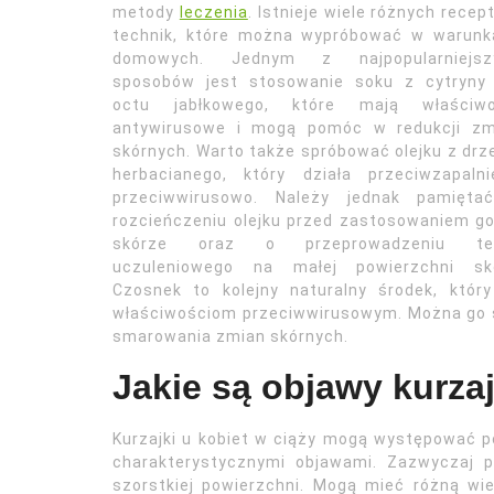
metody
leczenia
. Istnieje wiele różnych recept
technik, które można wypróbować w warunk
domowych. Jednym z najpopularniejsz
sposobów jest stosowanie soku z cytryny 
octu jabłkowego, które mają właściwo
antywirusowe i mogą pomóc w redukcji zm
skórnych. Warto także spróbować olejku z dr
herbacianego, który działa przeciwzapalni
przeciwwirusowo. Należy jednak pamięta
rozcieńczeniu olejku przed zastosowaniem g
skórze oraz o przeprowadzeniu te
uczuleniowego na małej powierzchni skó
Czosnek to kolejny naturalny środek, któ
właściwościom przeciwwirusowym. Można go st
smarowania zmian skórnych.
Jakie są objawy kurzaj
Kurzajki u kobiet w ciąży mogą występować po
charakterystycznymi objawami. Zazwyczaj po
szorstkiej powierzchni. Mogą mieć różną wi