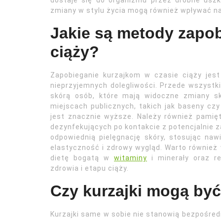
dostaje się do organizmu przez drobne uszk
zmiany w stylu życia mogą również wpływać n
Jakie są metody zapo
ciąży?
Zapobieganie kurzajkom w czasie ciąży jest
nieprzyjemnych dolegliwości. Przede wszystki
skórą osób, które mają widoczne zmiany s
miejscach publicznych, takich jak baseny cz
jest znacznie wyższe. Należy również pamię
dezynfekujących po kontakcie z potencjalnie 
odpowiednią pielęgnację skóry, stosując naw
elastyczność i zdrowy wygląd. Warto równie
dietę bogatą w
witaminy
i minerały oraz r
zdrowia i etapu ciąży.
Czy kurzajki mogą być
Kurzajki same w sobie nie stanowią bezpośredn