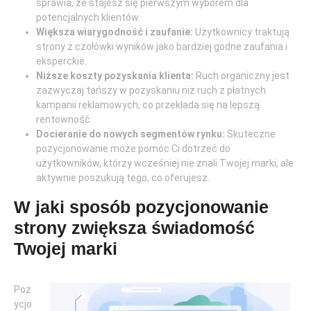
sprawia, że stajesz się pierwszym wyborem dla
potencjalnych klientów.
Większa wiarygodność i zaufanie:
Użytkownicy traktują
strony z czołówki wyników jako bardziej godne zaufania i
eksperckie.
Niższe koszty pozyskania klienta:
Ruch organiczny jest
zazwyczaj tańszy w pozyskaniu niż ruch z płatnych
kampanii reklamowych, co przekłada się na lepszą
rentowność.
Docieranie do nowych segmentów rynku:
Skuteczne
pozycjonowanie może pomóc Ci dotrzeć do
użytkowników, którzy wcześniej nie znali Twojej marki, ale
aktywnie poszukują tego, co oferujesz.
W jaki sposób pozycjonowanie
strony zwiększa świadomość
Twojej marki
Poz
ycjo