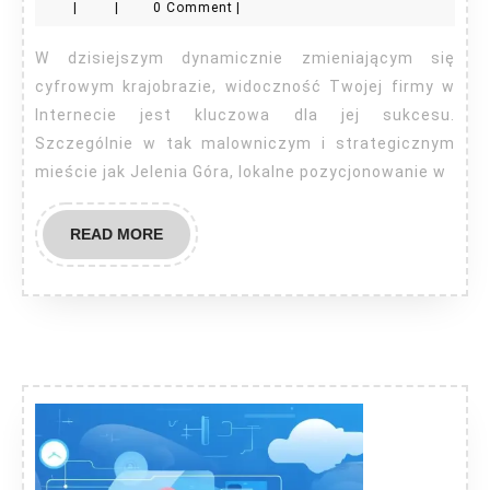
|
|
0 Comment
|
wyszukiwarkach
AI
W dzisiejszym dynamicznie zmieniającym się
Jelenia
cyfrowym krajobrazie, widoczność Twojej firmy w
Góra
Internecie jest kluczowa dla jej sukcesu.
Szczególnie w tak malowniczym i strategicznym
mieście jak Jelenia Góra, lokalne pozycjonowanie w
READ
READ MORE
MORE