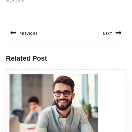
wynikach…
Nawigacja
wpisu
PREVIOUS
NEXT
Previous
Next
post:
post:
Related Post