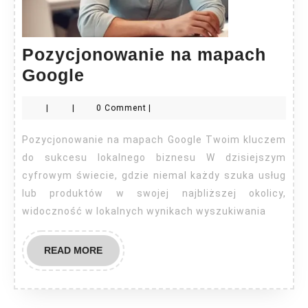
Pozycjonowanie na mapach
Pozycjonowanie
Google
na
|
|
0 Comment
|
mapach
Google
Pozycjonowanie na mapach Google Twoim kluczem
do sukcesu lokalnego biznesu W dzisiejszym
cyfrowym świecie, gdzie niemal każdy szuka usług
lub produktów w swojej najbliższej okolicy,
widoczność w lokalnych wynikach wyszukiwania
READ
READ MORE
MORE