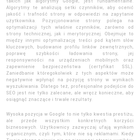
takich jak algorytmy Google, jest fundamentalne.
Algorytmy te analizują setki czynników, aby ocenić
jakość i trafność strony w odpowiedzi na zapytanie
użytkownika. Pozycjonowanie strony polega na
optymalizacji tych właśnie czynników, zarówno od
strony technicznej, jak i merytorycznej. Obejmuje to
między innymi optymalizację treści pod kątem słów
kluczowych, budowanie profilu linków zewnętrznych,
poprawę szybkości ładowania strony, jej
responsywności na urządzeniach mobilnych oraz
zapewnienie bezpieczeństwa (certyfikat SSL).
Zaniedbanie któregokolwiek z tych aspektów może
negatywnie wpłynąć na pozycję strony w wynikach
wyszukiwania. Dlatego też, profesjonalne podejście do
SEO jest nie tylko zalecane, ale wręcz konieczne, aby
osiągnąć znaczące i trwałe rezultaty.
Wysoka pozycja w Google to nie tylko kwestia prestiżu,
ale przede wszystkim konkretnych korzyści
biznesowych. Użytkownicy zazwyczaj ufają wynikom
organicznym, czyli tym, które nie są reklamami. Kiedy