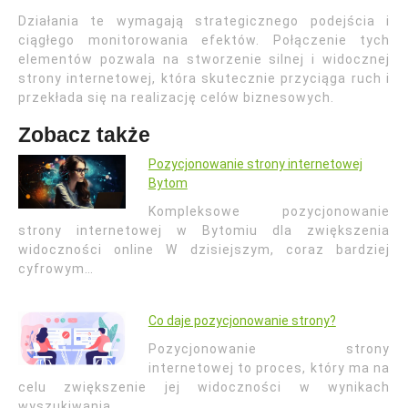
Działania te wymagają strategicznego podejścia i
ciągłego monitorowania efektów. Połączenie tych
elementów pozwala na stworzenie silnej i widocznej
strony internetowej, która skutecznie przyciąga ruch i
przekłada się na realizację celów biznesowych.
Zobacz także
Pozycjonowanie strony internetowej
Bytom
Kompleksowe pozycjonowanie
strony internetowej w Bytomiu dla zwiększenia
widoczności online W dzisiejszym, coraz bardziej
cyfrowym…
Co daje pozycjonowanie strony?
Pozycjonowanie strony
internetowej to proces, który ma na
celu zwiększenie jej widoczności w wynikach
wyszukiwania.…