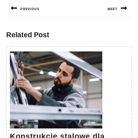
wpisu
PREVIOUS
NEXT
Previous
Next
post:
post:
Related Post
Konstrukcje stalowe dla