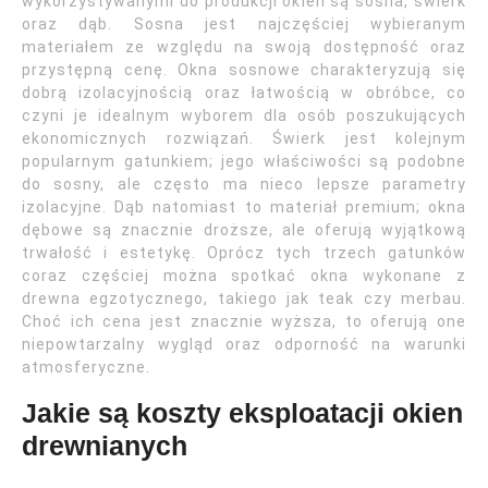
wykorzystywanymi do produkcji okien są sosna, świerk
oraz dąb. Sosna jest najczęściej wybieranym
materiałem ze względu na swoją dostępność oraz
przystępną cenę. Okna sosnowe charakteryzują się
dobrą izolacyjnością oraz łatwością w obróbce, co
czyni je idealnym wyborem dla osób poszukujących
ekonomicznych rozwiązań. Świerk jest kolejnym
popularnym gatunkiem; jego właściwości są podobne
do sosny, ale często ma nieco lepsze parametry
izolacyjne. Dąb natomiast to materiał premium; okna
dębowe są znacznie droższe, ale oferują wyjątkową
trwałość i estetykę. Oprócz tych trzech gatunków
coraz częściej można spotkać okna wykonane z
drewna egzotycznego, takiego jak teak czy merbau.
Choć ich cena jest znacznie wyższa, to oferują one
niepowtarzalny wygląd oraz odporność na warunki
atmosferyczne.
Jakie są koszty eksploatacji okien
drewnianych