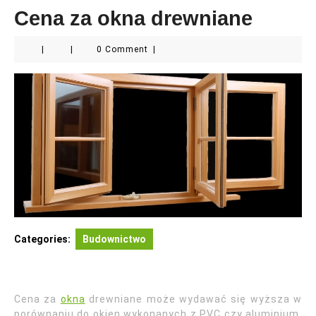
Cena za okna drewniane
|
|
0 Comment
|
Categories:
Budownictwo
Cena za
okna
drewniane może wydawać się wyższa w
porównaniu do okien wykonanych z PVC czy aluminium,