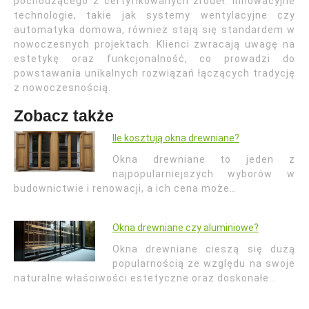
pochodzącego z certyfikowanych źródeł. Innowacyjne
technologie, takie jak systemy wentylacyjne czy
automatyka domowa, również stają się standardem w
nowoczesnych projektach. Klienci zwracają uwagę na
estetykę oraz funkcjonalność, co prowadzi do
powstawania unikalnych rozwiązań łączących tradycję
z nowoczesnością.
Zobacz także
Ile kosztują okna drewniane?
Okna drewniane to jeden z
najpopularniejszych wyborów w
budownictwie i renowacji, a ich cena może…
Okna drewniane czy aluminiowe?
Okna drewniane cieszą się dużą
popularnością ze względu na swoje
naturalne właściwości estetyczne oraz doskonałe…