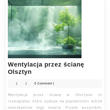
Wentylacja przez ścianę
Wentylacja
Olsztyn
przez
|
|
0 Comment
|
ścianę
Olsztyn
Wentylacja przez ścianę w Olsztynie to
rozwiązanie, które zyskuje na popularności wśród
mieszkańców tego miasta. Przede wszystkim,