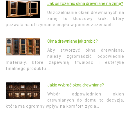
Jak uszczelnić okna drewniane na zimę?
Uszczelnianie okien drewnianych na
zimę to kluczowy krok, który
pozwala na utrzymanie ciepła w pomieszczeniach…
Okna drewniane jak zrobić?
Aby stworzyć okna drewniane,
należy zgromadzić odpowiednie
materiały, które zapewnią trwałość i estetykę
finalnego produktu.…
Jakie wybrać okna drewniane?
Wybór odpowiednich okien
drewnianych do domu to decyzja,
która ma ogromny wpływ na komfort życia…
Nawigacja