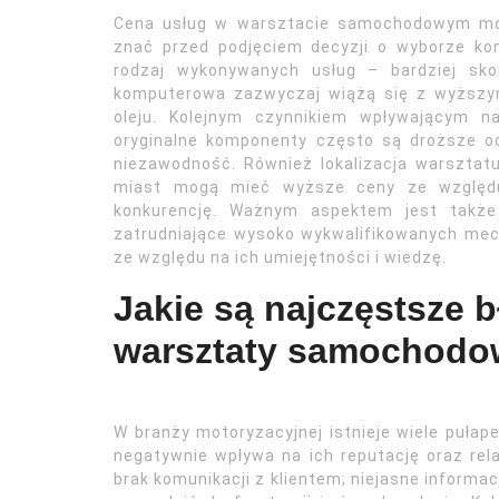
Cena usług w warsztacie samochodowym moż
znać przed podjęciem decyzji o wyborze ko
rodzaj wykonywanych usług – bardziej sk
komputerowa zazwyczaj wiążą się z wyższy
oleju. Kolejnym czynnikiem wpływającym n
oryginalne komponenty często są droższe o
niezawodność. Również lokalizacja warsztat
miast mogą mieć wyższe ceny ze względu
konkurencję. Ważnym aspektem jest także 
zatrudniające wysoko wykwalifikowanych me
ze względu na ich umiejętności i wiedzę.
Jakie są najczęstsze 
warsztaty samochodo
W branży motoryzacyjnej istnieje wiele puł
negatywnie wpływa na ich reputację oraz rel
brak komunikacji z klientem; niejasne informa