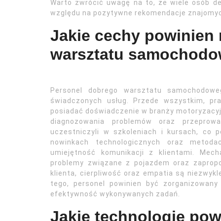
Warto zwrócić uwagę na to, że wiele osób d
względu na pozytywne rekomendacje znajomych
Jakie cechy powinien
warsztatu samochod
Personel dobrego warsztatu samochodowe
świadczonych usług. Przede wszystkim, pra
posiadać doświadczenie w branży motoryzacyj
diagnozowania problemów oraz przeprowa
uczestniczyli w szkoleniach i kursach, co
nowinkach technologicznych oraz metodac
umiejętność komunikacji z klientami. Mech
problemy związane z pojazdem oraz zapropo
klienta, cierpliwość oraz empatia są niezwykl
tego, personel powinien być zorganizowan
efektywność wykonywanych zadań.
Jakie technologie po