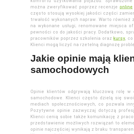
komfortu użytkowania pojazdu. Sprawdzone 
można zweryfikować poprzez recenzje
online
często stosują wysokiej jakości części zamien
trwałość wykonanych napraw. Warto również 
na wykonane usługi; renomowane miejsca of
pewności co do jakości pracy. Dodatkowo, sp
pracowników poprzez szkolenia oraz
kursy
, c
Klienci mogą liczyć na rzetelną diagnozę prob
Jakie opinie mają klie
samochodowych
Opinie klientów odgrywają kluczową rolę w
samochodowe. Klienci często dzielą się sw
mediach społecznościowych, co pozwala in
Pozytywne opinie zazwyczaj dotyczą profesjo
Klienci cenią sobie także komunikację z prac
przedstawienie możliwych rozwiązań to elem
opinie najczęściej wynikają z braku transparen