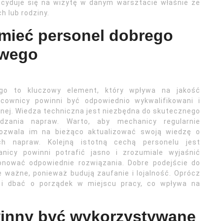
ecyduje się na wizytę w danym warsztacie właśnie ze
 lub rodziny.
 mieć personel dobrego
owego
go to kluczowy element, który wpływa na jakość
cownicy powinni być odpowiednio wykwalifikowani i
nej. Wiedza techniczna jest niezbędna do skutecznego
dzania napraw. Warto, aby mechanicy regularnie
 pozwala im na bieżąco aktualizować swoją wiedzę o
h napraw. Kolejną istotną cechą personelu jest
anicy powinni potrafić jasno i zrozumiale wyjaśnić
nować odpowiednie rozwiązania. Dobre podejście do
e ważne, ponieważ budują zaufanie i lojalność. Oprócz
y i dbać o porządek w miejscu pracy, co wpływa na
winny być wykorzystywane