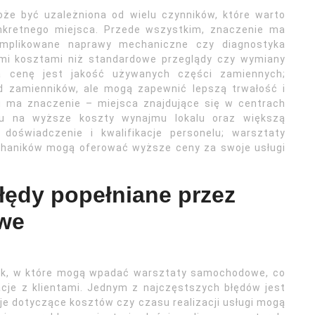
e być uzależniona od wielu czynników, które warto
nkretnego miejsca. Przede wszystkim, znaczenie ma
omplikowane naprawy mechaniczne czy diagnostyka
mi kosztami niż standardowe przeglądy czy wymiany
a cenę jest jakość używanych części zamiennych;
d zamienników, ale mogą zapewnić lepszą trwałość i
u ma znaczenie – miejsca znajdujące się w centrach
 na wyższe koszty wynajmu lokalu oraz większą
doświadczenie i kwalifikacje personelu; warsztaty
chaników mogą oferować wyższe ceny za swoje usługi
błędy popełniane przez
we
apek, w które mogą wpadać warsztaty samochodowe, co
acje z klientami. Jednym z najczęstszych błędów jest
cje dotyczące kosztów czy czasu realizacji usługi mogą