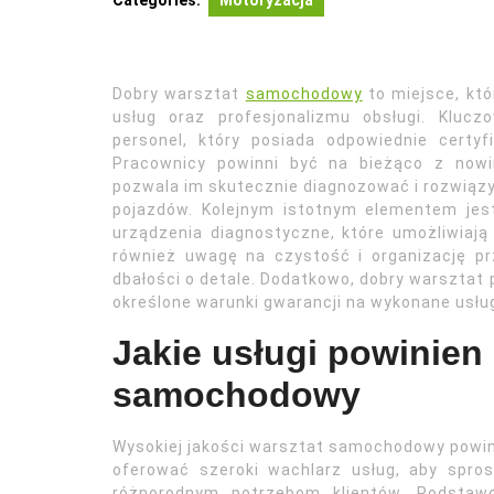
Categories:
Motoryzacja
Dobry warsztat
samochodowy
to miejsce, któ
usług oraz profesjonalizmu obsługi. Kluc
personel, który posiada odpowiednie certy
Pracownicy powinni być na bieżąco z nowi
pozwala im skutecznie diagnozować i rozwiąz
pojazdów. Kolejnym istotnym elementem je
urządzenia diagnostyczne, które umożliwiają
również uwagę na czystość i organizację prz
dbałości o detale. Dodatkowo, dobry warsztat
określone warunki gwarancji na wykonane usługi
Jakie usługi powinien
samochodowy
Wysokiej jakości warsztat samochodowy powi
oferować szeroki wachlarz usług, aby spro
różnorodnym potrzebom klientów. Podstaw