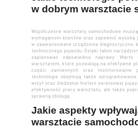
w dobrym warsztaci
Współczesne warsztaty samochodowe muszą k
wymaganiom klientów oraz zapewnić wysoką 
w zaawansowane urządzenia diagnostyczne, któ
technicznego pojazdu. Dzięki takim narzędzi
zaplanować odpowiednie naprawy. Warto
warsztatem, które pozwalają na efektywne p
części zamiennych oraz monitorowanie p
technologie obejmują także oprogramowanie 
wizyt oraz śledzenie historii serwisowej poja
efektywność pracy warsztatu, ale także popra
sprawną obsługę.
Jakie aspekty wpływa
warsztacie samocho