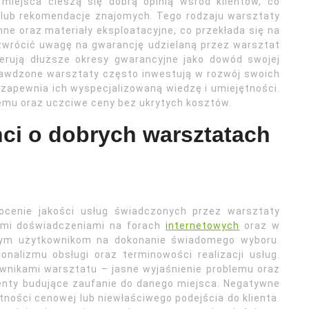
miejsca cieszą się dobrą opinią wśród klientów, co
lub rekomendacje znajomych. Tego rodzaju warsztaty
ne oraz materiały eksploatacyjne, co przekłada się na
zwrócić uwagę na gwarancję udzielaną przez warsztat
erują dłuższe okresy gwarancyjne jako dowód swojej
rawdzone warsztaty często inwestują w rozwój swoich
o zapewnia ich wyspecjalizowaną wiedzę i umiejętności.
lemu oraz uczciwe ceny bez ukrytych kosztów.
nci o dobrych warsztatach
 ocenie jakości usług świadczonych przez warsztaty
oimi doświadczeniami na forach
internetowych
oraz w
nym użytkownikom na dokonanie świadomego wyboru.
nalizmu obsługi oraz terminowości realizacji usług.
ownikami warsztatu – jasne wyjaśnienie problemu oraz
enty budujące zaufanie do danego miejsca. Negatywne
tności cenowej lub niewłaściwego podejścia do klienta.