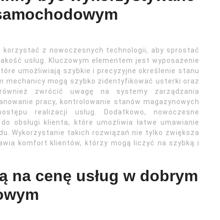
e samochodowym
orzystać z nowoczesnych technologii, aby sprostać
jakość usług. Kluczowym elementem jest wyposażenie
re umożliwiają szybkie i precyzyjne określenie stanu
om mechanicy mogą szybko zidentyfikować usterki oraz
 również zwrócić uwagę na systemy zarządzania
lanowanie pracy, kontrolowanie stanów magazynowych
ostępu realizacji usług. Dodatkowo, nowoczesne
do obsługi klienta, które umożliwia łatwe umawianie
zdu. Wykorzystanie takich rozwiązań nie tylko zwiększa
wia komfort klientów, którzy mogą liczyć na szybką i
ją na cenę usług w dobrym
dowym