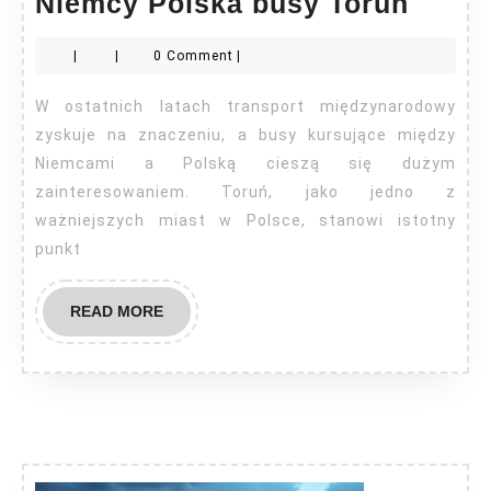
Niem
Niemcy Polska busy Toruń
Polsk
|
|
0 Comment
|
busy
Toruń
W ostatnich latach transport międzynarodowy
zyskuje na znaczeniu, a busy kursujące między
Niemcami a Polską cieszą się dużym
zainteresowaniem. Toruń, jako jedno z
ważniejszych miast w Polsce, stanowi istotny
punkt
READ
READ MORE
MORE