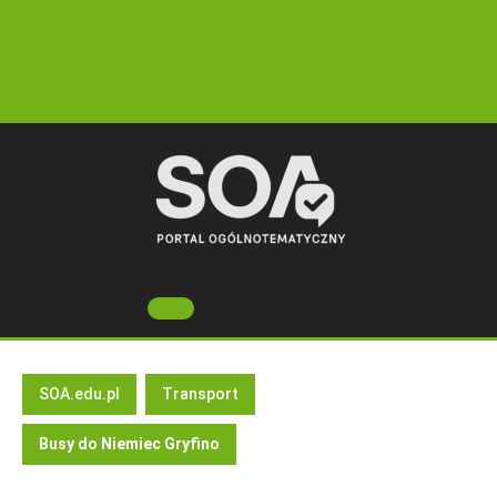
Skip
to
content
Open
Button
SOA.edu.pl
Transport
Busy do Niemiec Gryfino