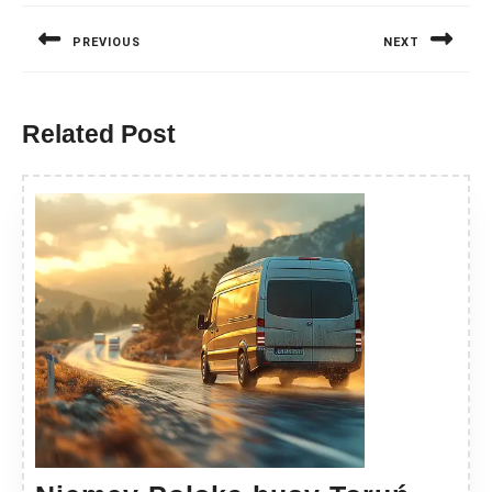
wpisu
PREVIOUS
NEXT
Previous
Next
post:
post:
Related Post