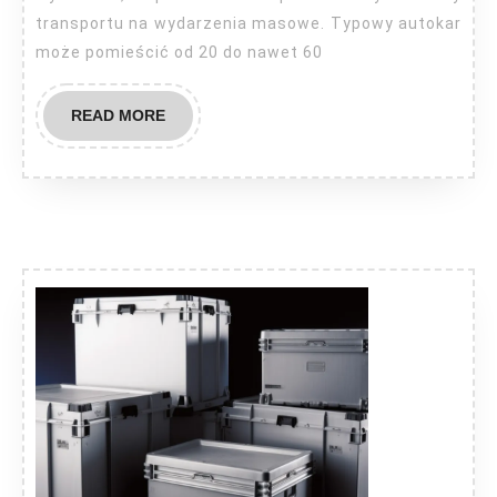
transportu na wydarzenia masowe. Typowy autokar
może pomieścić od 20 do nawet 60
READ
READ MORE
MORE