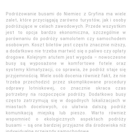
Podróżowanie busami do Niemiec z Gryfina ma wiele
zalet, które przyciągają zarówno turystów, jak i osoby
podróżujące w celach zawodowych. Przede wszystkim
jest to opcja bardzo ekonomiczna, szczególnie w
porównaniu do podróży samolotem czy samochodem
osobowym. Koszt biletów jest często znacznie niższy,
a dodatkowo nie trzeba martwić się o paliwo czy opłaty
drogowe. Kolejnym atutem jest wygoda – nowoczesne
busy są wyposażone w komfortowe fotele oraz
systemy klimatyzacji, co sprawia, że podróż staje się
przyjemnością. Wiele osób docenia również fakt, że nie
trzeba przechodzić przez skomplikowane procedury
odprawy lotniskowej, co znacznie skraca czas
potrzebny na rozpoczęcie podróży. Dodatkowo busy
często zatrzymują się w dogodnych lokalizacjach w
miastach docelowych, co ułatwia dalszą podróż
komunikacją miejską lub pieszo. Warto również
wspomnieć o ekologicznych aspektach podróży
busami – są one bardziej przyjazne dla środowiska niż
indywidualne przejazdy samochodowe.