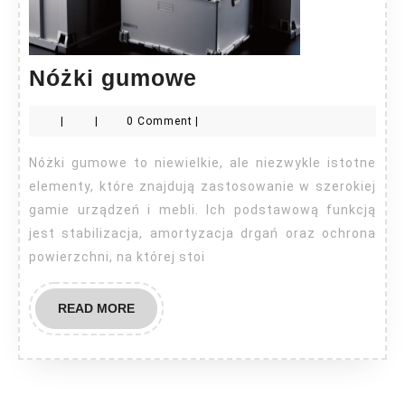
Nóżki
Nóżki gumowe
gumowe
|
|
0 Comment
|
Nóżki gumowe to niewielkie, ale niezwykle istotne
elementy, które znajdują zastosowanie w szerokiej
gamie urządzeń i mebli. Ich podstawową funkcją
jest stabilizacja, amortyzacja drgań oraz ochrona
powierzchni, na której stoi
READ
READ MORE
MORE