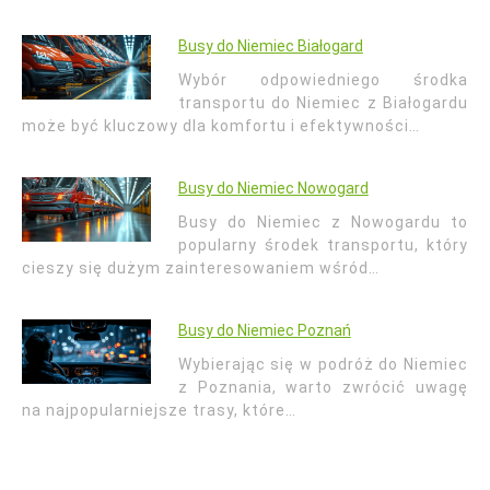
Busy do Niemiec Białogard
Wybór odpowiedniego środka
transportu do Niemiec z Białogardu
może być kluczowy dla komfortu i efektywności…
Busy do Niemiec Nowogard
Busy do Niemiec z Nowogardu to
popularny środek transportu, który
cieszy się dużym zainteresowaniem wśród…
Busy do Niemiec Poznań
Wybierając się w podróż do Niemiec
z Poznania, warto zwrócić uwagę
na najpopularniejsze trasy, które…
Nawigacja