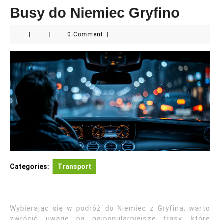
Busy do Niemiec Gryfino
|
|
0 Comment
|
Categories:
Transport
Wybierając się w podróż do Niemiec z Gryfina, warto
zwrócić uwagę na najpopularniejsze trasy, które