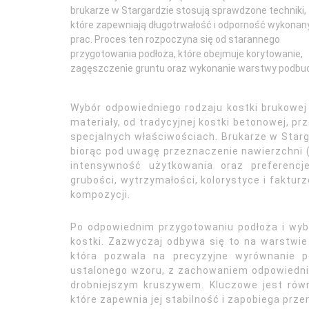
brukarze w Stargardzie stosują sprawdzone techniki,
które zapewniają długotrwałość i odporność wykonan
prac. Proces ten rozpoczyna się od starannego
przygotowania podłoża, które obejmuje korytowanie,
zagęszczenie gruntu oraz wykonanie warstwy podbu
Wybór odpowiedniego rodzaju kostki brukowej 
materiały, od tradycyjnej kostki betonowej, pr
specjalnych właściwościach. Brukarze w Star
biorąc pod uwagę przeznaczenie nawierzchni (
intensywność użytkowania oraz preferencj
grubości, wytrzymałości, kolorystyce i faktur
kompozycji.
Po odpowiednim przygotowaniu podłoża i wybr
kostki. Zazwyczaj odbywa się to na warstwi
która pozwala na precyzyjne wyrównanie p
ustalonego wzoru, z zachowaniem odpowiednich
drobniejszym kruszywem. Kluczowe jest równ
które zapewnia jej stabilność i zapobiega prze