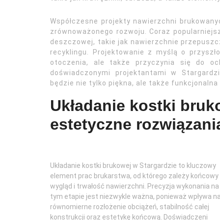
Współczesne projekty nawierzchni brukowanyc
zrównoważonego rozwoju. Coraz popularniejsze
deszczowej, takie jak nawierzchnie przepusz
recyklingu. Projektowanie z myślą o przyszło
otoczenia, ale także przyczynia się do oc
doświadczonymi projektantami w Stargardz
będzie nie tylko piękna, ale także funkcjonalna
Układanie kostki bruko
estetyczne rozwiązani
Układanie kostki brukowej w Stargardzie to kluczowy
element prac brukarstwa, od którego zależy końcowy
wygląd i trwałość nawierzchni. Precyzja wykonania na
tym etapie jest niezwykle ważna, ponieważ wpływa n
równomierne rozłożenie obciążeń, stabilność całej
konstrukcji oraz estetykę końcową. Doświadczeni