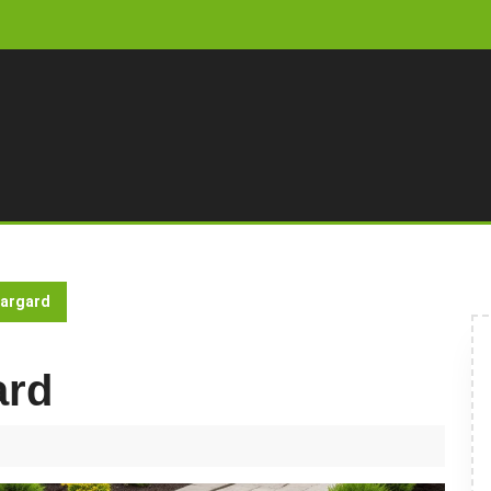
targard
ard