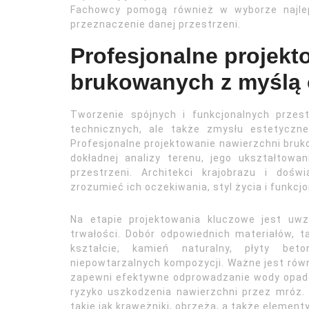
Fachowcy pomogą również w wyborze najlep
przeznaczenie danej przestrzeni.
Profesjonalne projekt
brukowanych z myślą 
Tworzenie spójnych i funkcjonalnych przes
technicznych, ale także zmysłu estetyczne
Profesjonalne projektowanie nawierzchni bruk
dokładnej analizy terenu, jego ukształtow
przestrzeni. Architekci krajobrazu i dośw
zrozumieć ich oczekiwania, styl życia i funkcj
Na etapie projektowania kluczowe jest uwzg
trwałości. Dobór odpowiednich materiałów, ta
kształcie, kamień naturalny, płyty be
niepowtarzalnych kompozycji. Ważne jest rów
zapewni efektywne odprowadzanie wody opadow
ryzyko uszkodzenia nawierzchni przez mróz. 
takie jak krawężniki, obrzeża, a także element