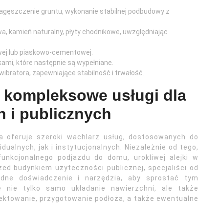
agęszczenie gruntu, wykonanie stabilnej podbudowy z
, kamień naturalny, płyty chodnikowe, uwzględniając
wej lub piaskowo-cementowej.
mi, które następnie są wypełniane.
bratora, zapewniające stabilność i trwałość.
– kompleksowe usługi dla
h i publicznych
ra oferuje szeroki wachlarz usług, dostosowanych do
ualnych, jak i instytucjonalnych. Niezależnie od tego,
unkcjonalnego podjazdu do domu, urokliwej alejki w
zed budynkiem użyteczności publicznej, specjaliści od
ędne doświadczenie i narzędzia, aby sprostać tym
nie tylko samo układanie nawierzchni, ale także
ektowanie, przygotowanie podłoża, a także ewentualne