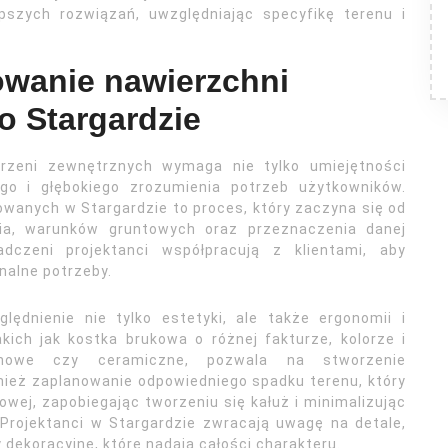
szych rozwiązań, uwzględniając specyfikę terenu i
owanie nawierzchni
o Stargardzie
trzeni zewnętrznych wymaga nie tylko umiejętności
go i głębokiego zrozumienia potrzeb użytkowników.
owanych w Stargardzie to proces, który zaczyna się od
ania, warunków gruntowych oraz przeznaczenia danej
iadczeni projektanci współpracują z klientami, aby
onalne potrzeby.
lędnienie nie tylko estetyki, ale także ergonomii i
kich jak kostka brukowa o różnej fakturze, kolorze i
tonowe czy ceramiczne, pozwala na stworzenie
nież zaplanowanie odpowiedniego spadku terenu, który
ej, zapobiegając tworzeniu się kałuż i minimalizując
Projektanci w Stargardzie zwracają uwagę na detale,
y dekoracyjne, które nadają całości charakteru.