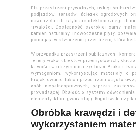
Dla przestrzeni prywatnych, usługi brukarst
podjazdów, tarasów, ścieżek ogrodowych or
nawierzchni do stylu architektonicznego domu 
trwałości. Dostępność szerokiej gamy mater
kamień naturalny i nowoczesne płyty, pozwala 
pomagają w stworzeniu przestrzeni, która będzi
W przypadku przestrzeni publicznych i komercyj
tereny wokół obiektów przemysłowych, kluczo
łatwości w utrzymaniu czystości. Brukarstwo w
wymaganiom, wykorzystując materiały o po
Projektowanie takich przestrzeni często uwz
osób niepełnosprawnych, poprzez zastosowa
prowadzącej. Dbałość o systemy odwodnienia 
elementy, które gwarantują długotrwałe użytko
Obróbka krawędzi i det
wykorzystaniem mater