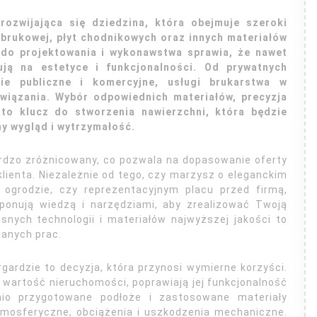
rozwijająca się dziedzina, która obejmuje szeroki
 brukowej, płyt chodnikowych oraz innych materiałów
 do projektowania i wykonawstwa sprawia, że nawet
ują na estetyce i funkcjonalności. Od prywatnych
ie publiczne i komercyjne, usługi brukarstwa w
związania. Wybór odpowiednich materiałów, precyzja
o klucz do stworzenia nawierzchni, która będzie
ny wygląd i wytrzymałość.
ardzo zróżnicowany, co pozwala na dopasowanie oferty
lienta. Niezależnie od tego, czy marzysz o eleganckim
 ogrodzie, czy reprezentacyjnym placu przed firmą,
sponują wiedzą i narzędziami, aby zrealizować Twoją
snych technologii i materiałów najwyższej jakości to
nanych prac.
gardzie to decyzja, która przynosi wymierne korzyści.
wartość nieruchomości, poprawiają jej funkcjonalność
nio przygotowane podłoże i zastosowane materiały
mosferyczne, obciążenia i uszkodzenia mechaniczne.