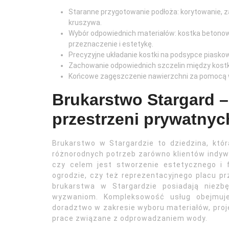
Staranne przygotowanie podłoża: korytowanie, z
kruszywa.
Wybór odpowiednich materiałów: kostka betonowa
przeznaczenie i estetykę.
Precyzyjne układanie kostki na podsypce piasko
Zachowanie odpowiednich szczelin między kostka
Końcowe zagęszczenie nawierzchni za pomocą wi
Brukarstwo Stargard 
przestrzeni prywatnyc
Brukarstwo w Stargardzie to dziedzina, któ
różnorodnych potrzeb zarówno klientów indywid
czy celem jest stworzenie estetycznego i f
ogrodzie, czy też reprezentacyjnego placu pr
brukarstwa w Stargardzie posiadają niezb
wyzwaniom. Kompleksowość usług obejmuje 
doradztwo w zakresie wyboru materiałów, proj
prace związane z odprowadzaniem wody.