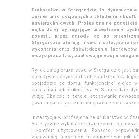
Brukarstwo w Stargardzie to dynamicznie 
zakres prac związanych z układaniem kostki
nawierzchniowych. Profesjonalne podejście
najbardziej wymagające przestrzenie zysk
posesji, przez ogrody, aż po przestrzen
Stargardzie oferują trwałe i estetyczne ro
wykonania oraz doświadczenie fachowców t
służyć przez lata, zachowując swój nienagan
Rynek usług brukarstwa w Stargardzie jest b
do indywidualnych potrzeb i budżetu każdego k
podjeździe do domu, funkcjonalnej alejce w
specjaliści od brukarstwa w Stargardzie dy
wizję. Dbałość o detale, stosowanie nowocze
gwarancja satysfakcji i długowieczności wyko
Inwestycja w profesjonalne brukarstwo w Star
Estetycznie wykonane nawierzchnie podnoszą 
i komfort użytkowania. Ponadto, odpowied
zapewniają odporność na zmienne warunki at