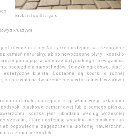
ych
Brukarstwo Stargard
dowy z kruszywa.
jest równie istotny. Na rynku dostępne są różnorodne
zez kamień naturalny, aż po nowoczesne płyty i kostki o
gardzie pomagają w wyborze optymalnego rozwiązania,
np. podjazd dla samochodów, ścieżka ogrodowa, plac),
e estetyczne klienta. Dostępne są kostki o różnej
ze, co pozwala na tworzenie niepowtarzalnych wzorów i
aniu materiału, następuje etap właściwego układania
e podsypki piaskowo-cementowej lub z samego piasku,
owierzchni. Kostka jest układana według wcześniej
 szczelin, które następnie wypełnia się piaskiem lub
ież odpowiednie zagęszczenie ułożonej nawierzchni,
mieszczaniu się kostek.