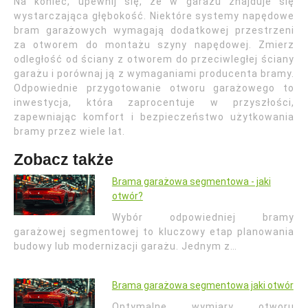
Na koniec, upewnij się, że w garażu znajduje się
wystarczająca głębokość. Niektóre systemy napędowe
bram garażowych wymagają dodatkowej przestrzeni
za otworem do montażu szyny napędowej. Zmierz
odległość od ściany z otworem do przeciwległej ściany
garażu i porównaj ją z wymaganiami producenta bramy.
Odpowiednie przygotowanie otworu garażowego to
inwestycja, która zaprocentuje w przyszłości,
zapewniając komfort i bezpieczeństwo użytkowania
bramy przez wiele lat.
Zobacz także
Brama garażowa segmentowa - jaki
otwór?
Wybór odpowiedniej bramy
garażowej segmentowej to kluczowy etap planowania
budowy lub modernizacji garażu. Jednym z…
Brama garażowa segmentowa jaki otwór
Optymalne wymiary otworu