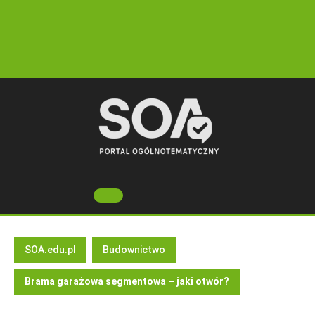
Skip
to
content
Open
Button
SOA.edu.pl
Budownictwo
Brama garażowa segmentowa – jaki otwór?