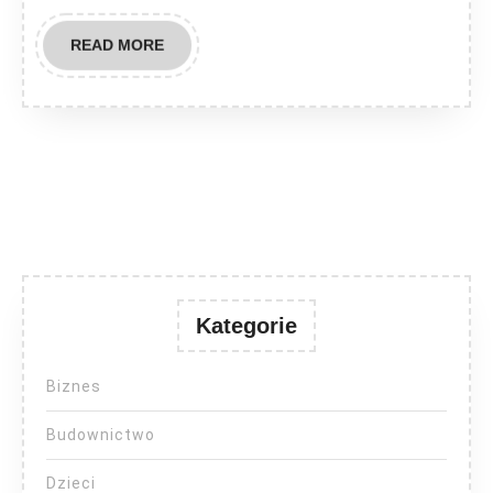
bram
READ
READ MORE
MORE
Kategorie
Biznes
Budownictwo
Dzieci