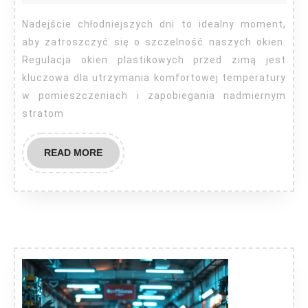
na
Nadejście chłodniejszych dni to idealny moment,
zimę
aby zatroszczyć się o szczelność naszych okien.
plastikowe?
Regulacja okien plastikowych przed zimą jest
kluczowa dla utrzymania komfortowej temperatury
w pomieszczeniach i zapobiegania nadmiernym
stratom
READ
READ MORE
MORE