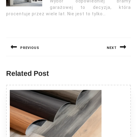
Wybór odpowiedniej bramy
garażowej to decyzja, która
procentuje przez wiele lat. Nie jest to tylko…
Nawigacja
wpisu
PREVIOUS
NEXT
Previous
Next
post:
post:
Related Post