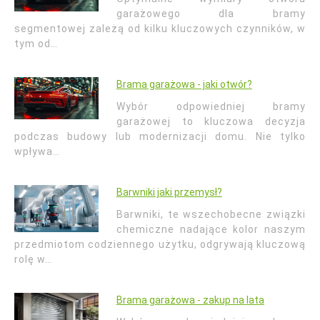
garażowego dla bramy
segmentowej zależą od kilku kluczowych czynników, w
tym od…
Brama garażowa - jaki otwór?
Wybór odpowiedniej bramy
garażowej to kluczowa decyzja
podczas budowy lub modernizacji domu. Nie tylko
wpływa…
Barwniki jaki przemysł?
Barwniki, te wszechobecne związki
chemiczne nadające kolor naszym
przedmiotom codziennego użytku, odgrywają kluczową
rolę w…
Brama garażowa - zakup na lata