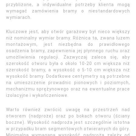
przybliżone, a indywidualne potrzeby klienta mogą
wymagać zamówienia bramy o niestandardowych
wymiarach.
Kluczowe jest, aby otwór garażowy był nieco większy
niż nominalny wymiar bramy. Różnica ta, zwana luzem
montażowym, jest niezbędna do prawidłowego
osadzenia bramy, zapewnienia jej płynnego ruchu oraz
umożliwienia regulacji. Zazwyczaj zaleca się, aby
szerokość otworu była o około 10-20 cm większa niż
szerokość bramy, a wysokość o 5-10 cm większa niż
wysokość bramy. Dodatkowe centymetry są potrzebne
na umieszczenie prowadnic pionowych i poziomych,
mechanizmu sprężynowego oraz na ewentualne prace
izolacyjne i wykończeniowe.
Warto również zwrócić uwagę na przestrzeń nad
otworem (nadproże) oraz po bokach otworu (ściany
boczne). Wysokość nadproża jest szczególnie istotna
w przypadku bram segmentowych otwieranych do góry.
Minimalna wymagana wysokość nadproża zależy od