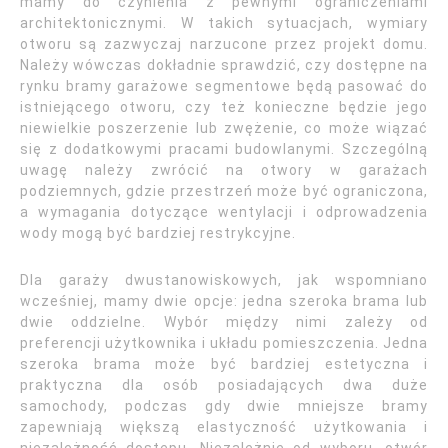
mamy do czynienia z pewnymi ograniczeniami
architektonicznymi. W takich sytuacjach, wymiary
otworu są zazwyczaj narzucone przez projekt domu.
Należy wówczas dokładnie sprawdzić, czy dostępne na
rynku bramy garażowe segmentowe będą pasować do
istniejącego otworu, czy też konieczne będzie jego
niewielkie poszerzenie lub zwężenie, co może wiązać
się z dodatkowymi pracami budowlanymi. Szczególną
uwagę należy zwrócić na otwory w garażach
podziemnych, gdzie przestrzeń może być ograniczona,
a wymagania dotyczące wentylacji i odprowadzenia
wody mogą być bardziej restrykcyjne.
Dla garaży dwustanowiskowych, jak wspomniano
wcześniej, mamy dwie opcje: jedna szeroka brama lub
dwie oddzielne. Wybór między nimi zależy od
preferencji użytkownika i układu pomieszczenia. Jedna
szeroka brama może być bardziej estetyczna i
praktyczna dla osób posiadających dwa duże
samochody, podczas gdy dwie mniejsze bramy
zapewniają większą elastyczność użytkowania i