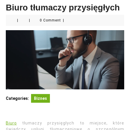
Biuro tłumaczy przysięgłych
|
|
0 Comment
|
Categories:
Biznes
Biuro
tłumaczy przysięgłych to miejsce, które
świadczy usługi tłumaczeniowe o szczególnym