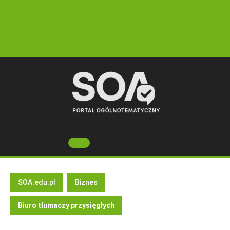
Skip
to
content
Open
Button
SOA.edu.pl
Biznes
Biuro tłumaczy przysięgłych