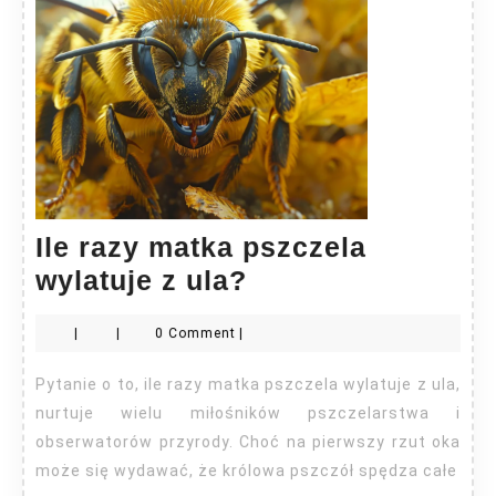
Ile razy matka pszczela
Ile
wylatuje z ula?
razy
|
|
0 Comment
|
matka
pszczela
Pytanie o to, ile razy matka pszczela wylatuje z ula,
wylatuje
nurtuje wielu miłośników pszczelarstwa i
z
obserwatorów przyrody. Choć na pierwszy rzut oka
może się wydawać, że królowa pszczół spędza całe
ula?