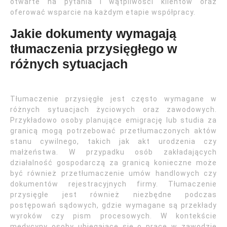
otwarte na pytania i wątpliwości klientów oraz
oferować wsparcie na każdym etapie współpracy.
Jakie dokumenty wymagają
tłumaczenia przysięgłego w
różnych sytuacjach
Tłumaczenie przysięgłe jest często wymagane w
różnych sytuacjach życiowych oraz zawodowych.
Przykładowo osoby planujące emigrację lub studia za
granicą mogą potrzebować przetłumaczonych aktów
stanu cywilnego, takich jak akt urodzenia czy
małżeństwa. W przypadku osób zakładających
działalność gospodarczą za granicą konieczne może
być również przetłumaczenie umów handlowych czy
dokumentów rejestracyjnych firmy. Tłumaczenie
przysięgłe jest również niezbędne podczas
postępowań sądowych, gdzie wymagane są przekłady
wyroków czy pism procesowych. W kontekście
medycyny osoby ubiegające się o pracę w zawodzie