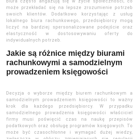
biura często angażują się w życie społeczności, co
może przekładać się na lepsze zrozumienie potrzeb
swoich klientów. Dodatkowo korzystając z usług
lokalnego biura rachunkowego, przedsiębiorcy mogą
liczyć na bardziej spersonalizowane podejście oraz
elastyczność w dostosowywaniu oferty do
indywidualnych potrzeb.
Jakie są różnice między biurami
rachunkowymi a samodzielnym
prowadzeniem księgowości
Decyzja o wyborze między biurem rachunkowym a
samodzielnym prowadzeniem księgowości to ważny
krok dla każdego przedsiębiorcy. W przypadku
samodzielnego prowadzenia księgowości właściciel
firmy musi poświęcić czas na naukę przepisów
podatkowych oraz obsługę programów księgowych. To
może być czasochłonne i wymagać dużej wiedzy,
zwłaszcza w obliczu zmieniających się regulacji