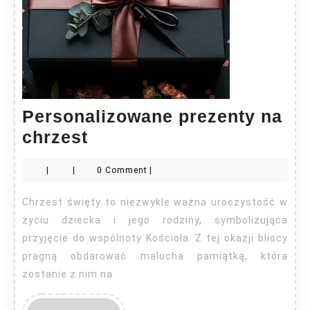
Personalizowane prezenty na
Personalizowane
chrzest
prezenty
|
|
0 Comment
|
na
chrzest
Chrzest święty to niezwykle ważna uroczystość w
życiu dziecka i jego rodziny, symbolizująca
przyjęcie do wspólnoty Kościoła. Z tej okazji bliscy
pragną obdarować malucha pamiątką, która
zostanie z nim na