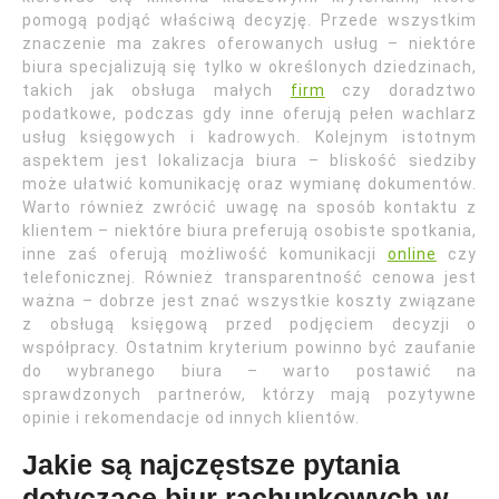
pomogą podjąć właściwą decyzję. Przede wszystkim
znaczenie ma zakres oferowanych usług – niektóre
biura specjalizują się tylko w określonych dziedzinach,
takich jak obsługa małych
firm
czy doradztwo
podatkowe, podczas gdy inne oferują pełen wachlarz
usług księgowych i kadrowych. Kolejnym istotnym
aspektem jest lokalizacja biura – bliskość siedziby
może ułatwić komunikację oraz wymianę dokumentów.
Warto również zwrócić uwagę na sposób kontaktu z
klientem – niektóre biura preferują osobiste spotkania,
inne zaś oferują możliwość komunikacji
online
czy
telefonicznej. Również transparentność cenowa jest
ważna – dobrze jest znać wszystkie koszty związane
z obsługą księgową przed podjęciem decyzji o
współpracy. Ostatnim kryterium powinno być zaufanie
do wybranego biura – warto postawić na
sprawdzonych partnerów, którzy mają pozytywne
opinie i rekomendacje od innych klientów.
Jakie są najczęstsze pytania
dotyczące biur rachunkowych w