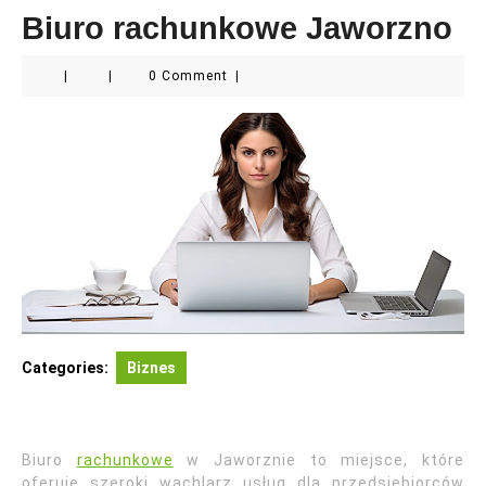
Biuro rachunkowe Jaworzno
|
|
0 Comment
|
Categories:
Biznes
Biuro
rachunkowe
w Jaworznie to miejsce, które
oferuje szeroki wachlarz usług dla przedsiębiorców