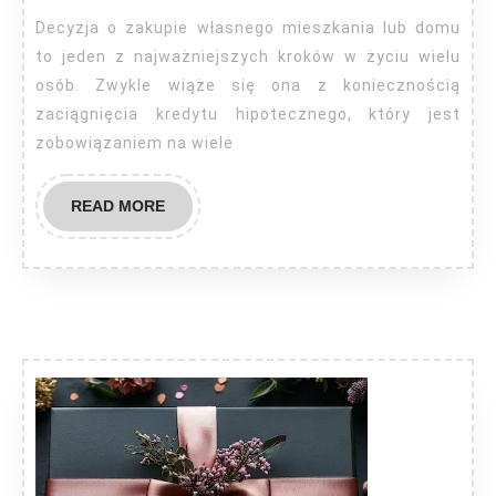
się
Decyzja o zakupie własnego mieszkania lub domu
o
to jeden z najważniejszych kroków w życiu wielu
kredyt
osób. Zwykle wiąże się ona z koniecznością
zaciągnięcia kredytu hipotecznego, który jest
hipotecz
zobowiązaniem na wiele
READ
READ MORE
MORE