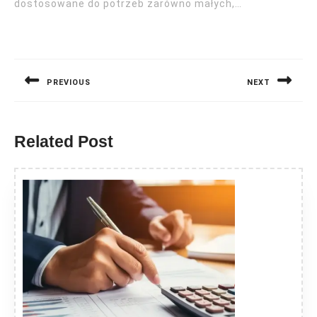
dostosowane do potrzeb zarówno małych,…
Nawigacja
wpisu
PREVIOUS
NEXT
Previous
Next
post:
post:
Related Post