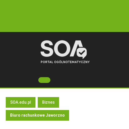
Skip
to
content
Open
Button
SOA.edu.pl
Biznes
Biuro rachunkowe Jaworzno