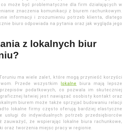
 co może być problematyczne dla firm działających w
enianie znaczenia komunikacji z biurem rachunkowym.
ie informacji i zrozumieniu potrzeb klienta, dlatego
cznie biuro odpowiada na pytania oraz jak wygląda jego
tania z lokalnych biur
niu?
Toruniu ma wiele zalet, które mogą przynieść korzyści
stwom. Przede wszystkim
lokalne
biura mają lepsze
h przepisów podatkowych, co pozwala im skuteczniej
graficznej łatwiej jest nawiązać osobisty kontakt oraz
okalnym biurem może także sprzyjać budowaniu relacji
dto lokalne firmy często oferują bardziej elastyczne
e usługi do indywidualnych potrzeb przedsiębiorców
ż zauważyć, że wspierając lokalne biura rachunkowe,
i oraz tworzenia miejsc pracy w regionie.