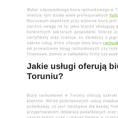
Wybór odpowiedniego biura rachunkowego w To
mieście tym działa wiele profesjonalnych
firm
Kluczowym aspektem przy wyborze biura jest j
zwrócić uwagę na to, jakie branże obsługują d
konkretnych sektorach gospodarki. Dobrze je
certyfikaty oraz licencje, co świadczy o jeg
zakres usług, które oferuje dane biuro
rachun
jak prowadzenie ksiąg rachunkowych czy rozli
finansowe, pomoc w zakładaniu firmy czy audy
Jakie usługi oferują 
Toruniu?
Biura rachunkowe w Toruniu oferują szerok
klientów. Wśród podstawowych usług znajduj
podatkowej, co jest niezbędne dla każdej firm
przygotowaniem deklaracji podatkowych oraz
zaoszczędzić czas i uniknąć błędów w rozlicz