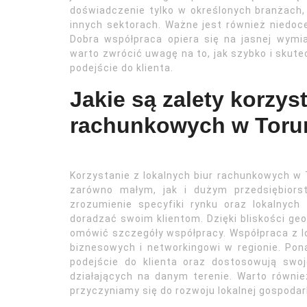
doświadczenie tylko w określonych branżach,
innych sektorach. Ważne jest również niedoc
Dobra współpraca opiera się na jasnej wymian
warto zwrócić uwagę na to, jak szybko i skute
podejście do klienta.
Jakie są zalety korzys
rachunkowych w Toru
Korzystanie z lokalnych biur rachunkowych w 
zarówno małym, jak i dużym przedsiębior
zrozumienie specyfiki rynku oraz lokalnyc
doradzać swoim klientom. Dzięki bliskości geo
omówić szczegóły współpracy. Współpraca z l
biznesowych i networkingowi w regionie. Pona
podejście do klienta oraz dostosowują swoj
działających na danym terenie. Warto równie
przyczyniamy się do rozwoju lokalnej gospodark