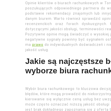
Opinie klientów o biurach rachunkowych w Tor
poszukujących odpowiedniego partnera do ws
podstawie rekomendacji znajomych lub innyc
danym biurem. Warto również sprawdzić opin
recenzenckich oraz forach dyskusyjnych. 
dotyczącymi jakości obsługi, terminowości rea
Pozytywne opinie mogą świadczyć o wysokiej j
negatywne sygnały powinny być sygnałem os
ma
prawo
do indywidualnych doświadczeń i ni
jakość usług.
Jakie są najczęstsze 
wyborze biura rachu
Wybór biura rachunkowego to kluczowa decyzj
błędów, które mogą prowadzić do niekorzystn
kierowanie się wyłącznie ceną usług bez uwz
może często oznaczać niższą jakość obsługi 
jest brak dokładnego zapoznania się z ofertą b