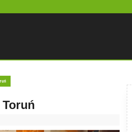
ruń
 Toruń