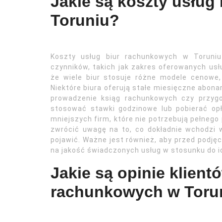
Jakie są koszty usług
Toruniu?
Koszty usług biur rachunkowych w Toruniu
czynników, takich jak zakres oferowanych usłu
że wiele biur stosuje różne modele cenowe
Niektóre biura oferują stałe miesięczne abonam
prowadzenie ksiąg rachunkowych czy przygo
stosować stawki godzinowe lub pobierać opł
mniejszych firm, które nie potrzebują pełnego
zwrócić uwagę na to, co dokładnie wchodzi 
pojawić. Ważne jest również, aby przed podjęc
na jakość świadczonych usług w stosunku do i
Jakie są opinie klient
rachunkowych w Toru