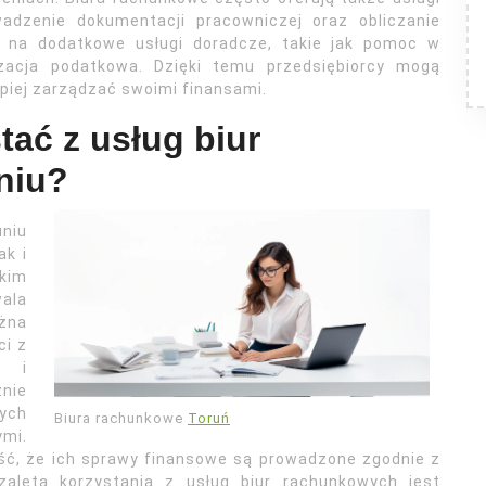
wadzenie dokumentacji pracowniczej oraz obliczanie
 na dodatkowe usługi doradcze, takie jak pomoc w
izacja podatkowa. Dzięki temu przedsiębiorcy mogą
epiej zarządzać swoimi finansami.
tać z usług biur
niu?
uniu
ak i
kim
ala
żna
ci z
ę i
nie
wych
Biura rachunkowe
Toruń
ymi.
ść, że ich sprawy finansowe są prowadzone zgodnie z
zaletą korzystania z usług biur rachunkowych jest