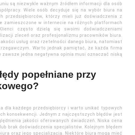
uniu są niezwykle ważnym źródłem informacji dla osób
półpracy. Wiele osób decyduje się na wybór biura na
h przedsiębiorców, którzy mieli już doświadczenia z
ie zamieszczone w internecie na różnych platformach
Klienci często dzielą się swoimi doświadczeniami
lizacji zleceń oraz profesjonalizmu pracowników biura.
akości usług oraz rzetelności danego biura, natomiast
trzegawczym. Warto jednak pamiętać, że każda firma
e zawsze jedna negatywna opinia musi oznaczać niską
błędy popełniane przy
nkowego?
a dla każdego przedsiębiorcy i warto unikać typowych
ych konsekwencji. Jednym z najczęstszych błędów jest
ględnienia jakości oferowanych świadczeń. Niska cena
lub brak doświadczenia specjalistów. Kolejnym błędem
iura oraz jego specjalizacją. Niektóre biura mogą mieć