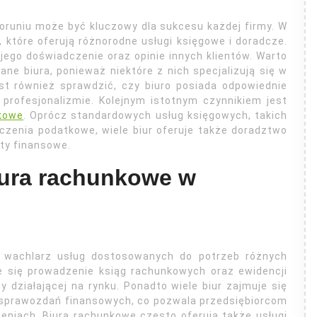
runiu może być kluczowy dla sukcesu każdej firmy. W
, które oferują różnorodne usługi księgowe i doradcze.
ego doświadczenie oraz opinie innych klientów. Warto
ane biura, ponieważ niektóre z nich specjalizują się w
st również sprawdzić, czy biuro posiada odpowiednie
o profesjonalizmie. Kolejnym istotnym czynnikiem jest
kowe
. Oprócz standardowych usług księgowych, takich
czenia podatkowe, wiele biur oferuje także doradztwo
ty finansowe.
biura rachunkowe w
i wachlarz usług dostosowanych do potrzeb różnych
e się prowadzenie ksiąg rachunkowych oraz ewidencji
y działającej na rynku. Ponadto wiele biur zajmuje się
 sprawozdań finansowych, co pozwala przedsiębiorcom
eniach. Biura rachunkowe często oferują także usługi