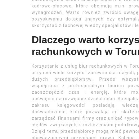
kadrowo-płacowe, które obejmują m.in. pro
wynagrodzeń. Warto również zwrócić uwagę
pozyskiwaniu dotacji unijnych czy optymal
skorzystać z fachowej wiedzy specjalistów i l
Dlaczego warto korzys
rachunkowych w Toru
Korzystanie z usług biur rachunkowych w Tor
przynosi wiele korzyści zarówno dla małych, j
dużych przedsiębiorstw. Przede wszyst
współpraca z profesjonalnym biurem pozw
zaoszczędzić czas i energię, które mo
poświęcić na rozwijanie działalności. Specjaliś
zakresu księgowości posiadają wiedz
doświadczenie, które pozwalają im skutecz
zarządzać finansami firmy oraz unikać typo
błędów związanych z rozliczeniami podatkow
Dzięki temu przedsiębiorcy mogą mieć pewno
obowiązującymi przepisami prawa. Kolejną 