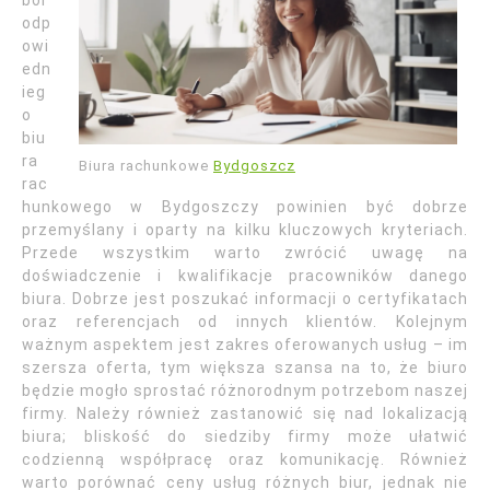
bór
odp
owi
edn
ieg
o
biu
ra
Biura rachunkowe
Bydgoszcz
rac
hunkowego w Bydgoszczy powinien być dobrze
przemyślany i oparty na kilku kluczowych kryteriach.
Przede wszystkim warto zwrócić uwagę na
doświadczenie i kwalifikacje pracowników danego
biura. Dobrze jest poszukać informacji o certyfikatach
oraz referencjach od innych klientów. Kolejnym
ważnym aspektem jest zakres oferowanych usług – im
szersza oferta, tym większa szansa na to, że biuro
będzie mogło sprostać różnorodnym potrzebom naszej
firmy. Należy również zastanowić się nad lokalizacją
biura; bliskość do siedziby firmy może ułatwić
codzienną współpracę oraz komunikację. Również
warto porównać ceny usług różnych biur, jednak nie