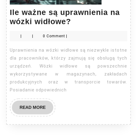
Ile ważne są uprawnienia na
Ile
wózki widłowe?
ważne
|
|
0 Comment
|
są
uprawnienia
Uprawnienia na wózki widłowe są niezwykle istotne
na
dla pracowników, którzy zajmują się obsługą tych
wózki
urządzeń. Wózki widłowe są powszechnie
wykorzystywane w magazynach, zakładach
widłowe?
produkcyjnych oraz w transporcie towarów.
Posiadanie odpowiednich
READ
READ MORE
MORE