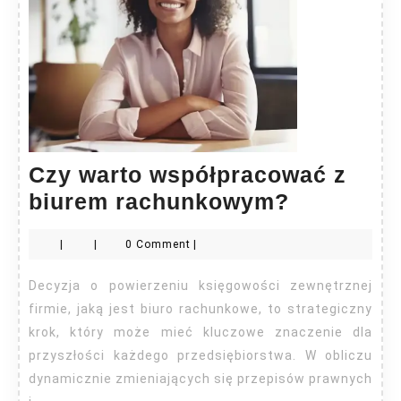
Czy warto współpracować z
Czy
biurem rachunkowym?
warto
|
|
0 Comment
|
współpra
z
Decyzja o powierzeniu księgowości zewnętrznej
biurem
firmie, jaką jest biuro rachunkowe, to strategiczny
rachunk
krok, który może mieć kluczowe znaczenie dla
przyszłości każdego przedsiębiorstwa. W obliczu
dynamicznie zmieniających się przepisów prawnych