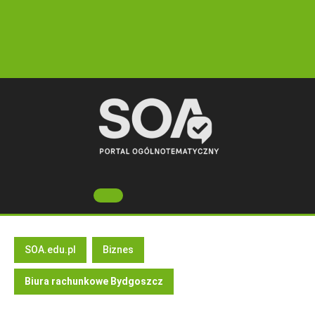
Skip
to
content
Open
Button
SOA.edu.pl
Biznes
Biura rachunkowe Bydgoszcz